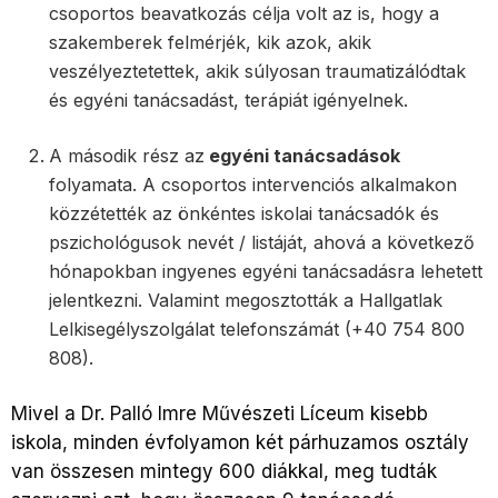
csoportos beavatkozás célja volt az is, hogy a
szakemberek felmérjék, kik azok, akik
veszélyeztetettek, akik súlyosan traumatizálódtak
és egyéni tanácsadást, terápiát igényelnek.
A második rész az
egyéni tanácsadások
folyamata. A csoportos intervenciós alkalmakon
közzétették az önkéntes iskolai tanácsadók és
pszichológusok nevét / listáját, ahová a következő
hónapokban ingyenes egyéni tanácsadásra lehetett
jelentkezni. Valamint megosztották a Hallgatlak
Lelkisegélyszolgálat telefonszámát (+40 754 800
808).
Mivel a Dr. Palló Imre Művészeti Líceum kisebb
iskola, minden évfolyamon két párhuzamos osztály
van összesen mintegy 600 diákkal, meg tudták