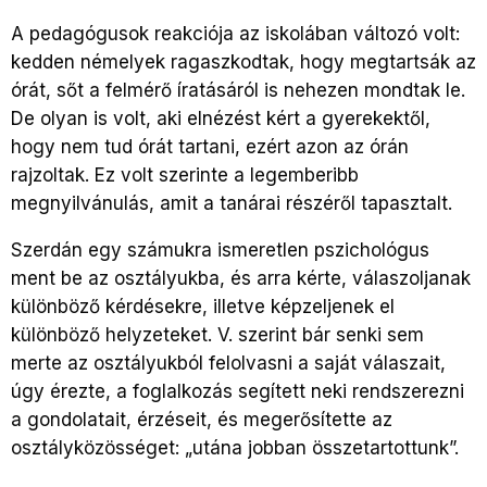
A pedagógusok reakciója az iskolában változó volt:
kedden némelyek ragaszkodtak, hogy megtartsák az
órát, sőt a felmérő íratásáról is nehezen mondtak le.
De olyan is volt, aki elnézést kért a gyerekektől,
hogy nem tud órát tartani, ezért azon az órán
rajzoltak. Ez volt szerinte a legemberibb
megnyilvánulás, amit a tanárai részéről tapasztalt.
Szerdán egy számukra ismeretlen pszichológus
ment be az osztályukba, és arra kérte, válaszoljanak
különböző kérdésekre, illetve képzeljenek el
különböző helyzeteket. V. szerint bár senki sem
merte az osztályukból felolvasni a saját válaszait,
úgy érezte, a foglalkozás segített neki rendszerezni
a gondolatait, érzéseit, és megerősítette az
osztályközösséget: „utána jobban összetartottunk”.