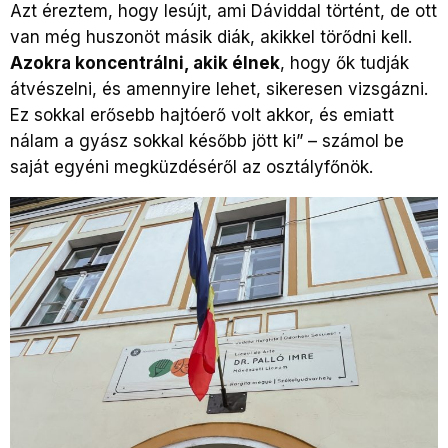
Azt éreztem, hogy lesújt, ami Dáviddal történt, de ott
van még huszonöt másik diák, akikkel törődni kell.
Azokra koncentrálni, akik élnek
, hogy ők tudják
átvészelni, és amennyire lehet, sikeresen vizsgázni.
Ez sokkal erősebb hajtóerő volt akkor, és emiatt
nálam a gyász sokkal később jött ki” – számol be
saját egyéni megküzdéséről az osztályfőnök.