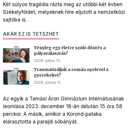
Két súlyos tragédia rázta meg az utóbbi két évben
Székelyföldet, melyeknek híre eljutott a nemzetközi
sajtóba is.
AKÁR EZ IS TETSZHET
Tényleg egy életre szóló döntés a
pályaválasztás?
2026. július 13.
Traumatizáljuk a román nyelvvel a
gyerekeket?
2026. június 11.
Az egyik a Tamási Áron Gimnázium internátusának
leomlása 2023. december 18-án délután 15 óra 58
perckor. A másik, amikor a Korond-pataka
elárasztotta a parajdi sóbányát.