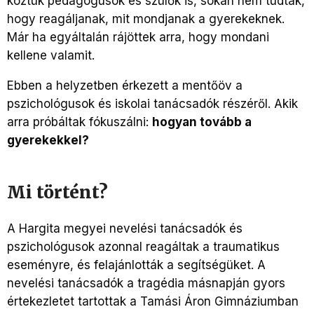
köztük pedagógusok és szülők is, sokan nem tudták,
hogy reagáljanak, mit mondjanak a gyerekeknek.
Már ha egyáltalán rájöttek arra, hogy mondani
kellene valamit.
Ebben a helyzetben érkezett a mentőöv a
pszichológusok és iskolai tanácsadók részéről. Akik
arra próbáltak fókuszálni:
hogyan tovább a
gyerekekkel?
Mi történt?
A Hargita megyei nevelési tanácsadók és
pszichológusok azonnal reagáltak a traumatikus
eseményre, és felajánlották a segítségüket. A
nevelési tanácsadók a tragédia másnapján gyors
értekezletet tartottak a Tamási Áron Gimnáziumban