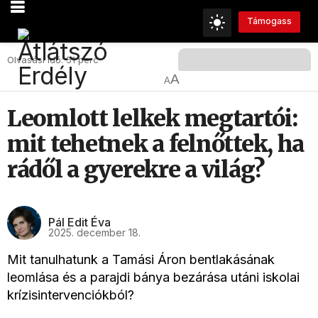
Támogass
Olvasási Idő: 51 perc
A
A
Leomlott lelkek megtartói:
mit tehetnek a felnőttek, ha
rádől a gyerekre a világ?
Pál Edit Éva
2025. december 18.
Mit tanulhatunk a Tamási Áron bentlakásának
leomlása és a parajdi bánya bezárása utáni iskolai
krízisintervenciókból?