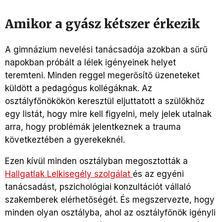
Amikor a gyász kétszer érkezik
A gimnázium nevelési tanácsadója azokban a sűrű
napokban próbált a lélek igényeinek helyet
teremteni. Minden reggel megerősítő üzeneteket
küldött a pedagógus kollégáknak. Az
osztályfőnökökön keresztül eljuttatott a szülőkhöz
egy listát, hogy mire kell figyelni, mely jelek utalnak
arra, hogy problémák jelentkeznek a trauma
következtében a gyerekeknél.
Ezen kívül minden osztályban megosztották a
Hallgatlak Lelkisegély szolgálat
és az egyéni
tanácsadást, pszichológiai konzultációt vállaló
szakemberek elérhetőségét. És megszervezte, hogy
minden olyan osztályba, ahol az osztályfőnök igényli