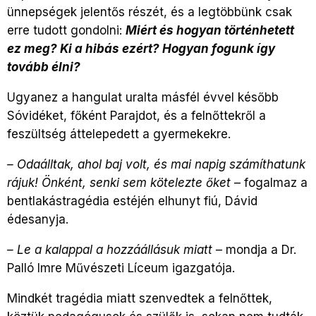
ünnepségek jelentős részét, és a legtöbbünk csak
erre tudott gondolni:
Miért és hogyan történhetett
ez meg? Ki a hibás ezért? Hogyan fogunk így
tovább élni?
Ugyanez a hangulat uralta másfél évvel később
Sóvidéket, főként Parajdot, és a felnőttekről a
feszültség áttelepedett a gyermekekre.
– Odaálltak, ahol baj volt, és mai napig számíthatunk
rájuk! Önként, senki sem kötelezte őket
– fogalmaz a
bentlakástragédia estéjén elhunyt fiú, Dávid
édesanyja.
– Le a kalappal a hozzáállásuk miatt
– mondja a Dr.
Palló Imre Művészeti Líceum igazgatója.
Mindkét tragédia miatt szenvedtek a felnőttek,