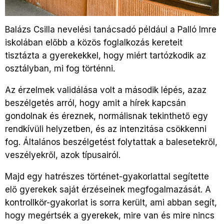
Balázs Csilla nevelési tanácsadó például a Palló Imre
iskolában előbb a közös foglalkozás kereteit
tisztázta a gyerekekkel, hogy miért tartózkodik az
osztályban, mi fog történni.
Az érzelmek validálása volt a második lépés, azaz
beszélgetés arról, hogy amit a hírek kapcsán
gondolnak és éreznek, normálisnak tekinthető egy
rendkívüli helyzetben, és az intenzitása csökkenni
fog. Általános beszélgetést folytattak a balesetekről,
veszélyekről, azok típusairól.
Majd egy hatrészes történet-gyakorlattal segítette
elő gyerekek saját érzéseinek megfogalmazását. A
kontrollkör-gyakorlat is sorra került, ami abban segít,
hogy megértsék a gyerekek, mire van és mire nincs