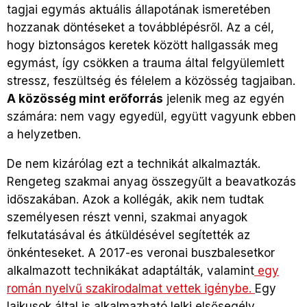
tagjai egymás aktuális állapotának ismeretében
hozzanak döntéseket a továbblépésről. Az a cél,
hogy biztonságos keretek között hallgassák meg
egymást, így csökken a trauma által felgyülemlett
stressz, feszültség és félelem a közösség tagjaiban.
A közösség mint erőforrás
jelenik meg az egyén
számára: nem vagy egyedül, együtt vagyunk ebben
a helyzetben.
De nem kizárólag ezt a technikát alkalmazták.
Rengeteg szakmai anyag összegyűlt a beavatkozás
időszakában. Azok a kollégák, akik nem tudtak
személyesen részt venni, szakmai anyagok
felkutatásával és átküldésével segítették az
önkénteseket. A 2017-es veronai buszbalesetkor
alkalmazott technikákat adaptálták, valamint
egy
román nyelvű szakirodalmat vettek igénybe.
Egy
laikusok által is alkalmazható lelki elsősegély