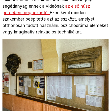
segédanyag ennek a videónak
az első húsz
percében megnézhető.
Ezen kívül minden
szakember beépítette azt az eszközt, amelyet
otthonosan tudott használni: pszichodráma elemeket
vagy imaginatív relaxációs technikákat.