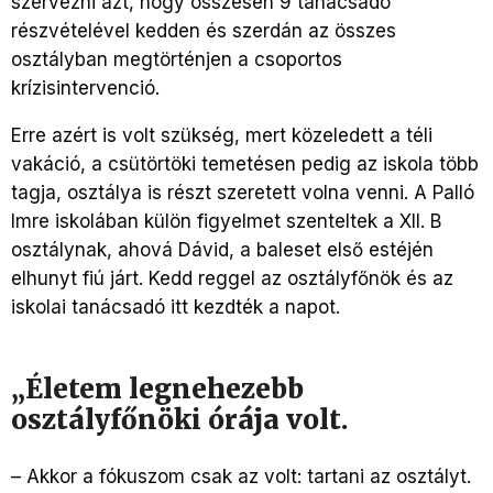
szervezni azt, hogy összesen 9 tanácsadó
részvételével kedden és szerdán az összes
osztályban megtörténjen a csoportos
krízisintervenció.
Erre azért is volt szükség, mert közeledett a téli
vakáció, a csütörtöki temetésen pedig az iskola több
tagja, osztálya is részt szeretett volna venni. A Palló
Imre iskolában külön figyelmet szenteltek a XII. B
osztálynak, ahová Dávid, a baleset első estéjén
elhunyt fiú járt. Kedd reggel az osztályfőnök és az
iskolai tanácsadó itt kezdték a napot.
„Életem legnehezebb
osztályfőnöki órája volt.
– Akkor a fókuszom csak az volt: tartani az osztályt.