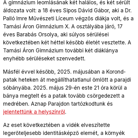
A gimnázium leomlásának két halálos, és két sérült
áldozata volt: a 18 éves Sipos Dávid Gábor, aki a Dr.
Palló Imre Művészeti Líceum végzős diákja volt, és a
Tamási Áron Gimnázium X. A osztályába járó, 17
éves Barabás Orsolya, aki súlyos sérülései
következtében két héttel később életét vesztette. A
Tamási Áron Gimnázium további két diáklánya
enyhébb sérüléseket szenvedett.
Másfél évvel később, 2025. májusában a Korond-
patak heteken át megállíthatatlanul ömlött a parajdi
sóbányába. 2025. május 29-én este 21 óra körül a
bánya megtelt és a patak tovább csörgedezett a
medrében. Aznap Parajdon tartózkodtunk és
jelentettünk a helyszínről
.
Az eset következtében a vidék elveszítette
legerőteljesebb identitásképző elemét, a környék