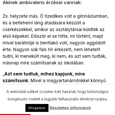
Akinek ambivalens érzései vannak:
Zs. helyzete más. Ő tizedikes volt a gimnáziumban,
és a betlehemi láng átadására készült a
cserkészekkel, amikor az osztálytársai küldték az
első képeket. Először el se hitte, mi történt, majd
mivel barátnője is bentlakó volt, nagyon aggódott
érte. Nagyon sok fals hír érkezett, nem lehetett
tudni, ki menekült meg, ki nem, és azt sem tudták,
másnap mire számítsanak az iskolában.
„
Azt sem tudtuk, mihez kapjunk, mire
számítsunk
. Mivel a magyartanárnőnkkel könnyű
kommunikálni, tőle kérdeztük meg, hogy lesz-e
A weboldal sütiket (cookie-kat) használ, hogy biztonságos
másnap iskola, egyenruhában kell-e menni stb. Tőle
böngészés mellett a legjobb felhasználói élményt nyújtsa.
tudtuk meg, hogy másnap úgy menjünk iskolába,
hogy rendes tanítás lesz, és majd személyesen
Részletes információ
Elfogadom
tájékoztatnak a továbbiakról” – ez történt az első