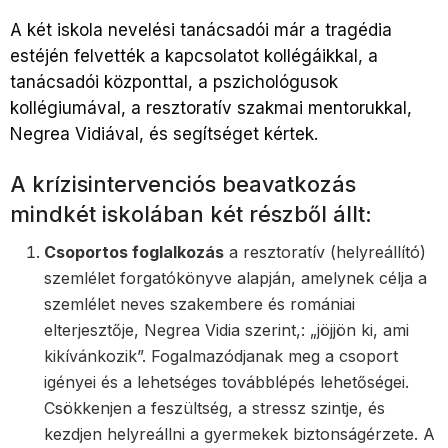
A két iskola nevelési tanácsadói már a tragédia
estéjén felvették a kapcsolatot kollégáikkal, a
tanácsadói központtal, a pszichológusok
kollégiumával, a resztoratív szakmai mentorukkal,
Negrea Vidiával, és segítséget kértek.
A krízisintervenciós beavatkozás
mindkét iskolában két részből állt:
Csoportos foglalkozás
a resztoratív (helyreállító)
szemlélet forgatókönyve alapján, amelynek célja a
szemlélet neves szakembere és romániai
elterjesztője, Negrea Vidia szerint,: „jöjjön ki, ami
kikívánkozik”. Fogalmazódjanak meg a csoport
igényei és a lehetséges továbblépés lehetőségei.
Csökkenjen a feszültség, a stressz szintje, és
kezdjen helyreállni a gyermekek biztonságérzete. A