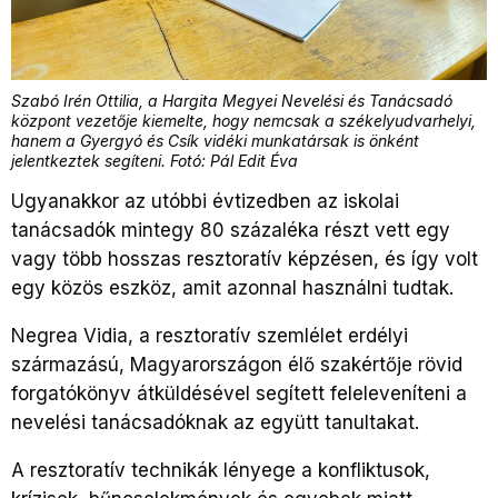
Szabó Irén Ottilia, a Hargita Megyei Nevelési és Tanácsadó
központ vezetője kiemelte, hogy nemcsak a székelyudvarhelyi,
hanem a Gyergyó és Csík vidéki munkatársak is önként
jelentkeztek segíteni. Fotó: Pál Edit Éva
Ugyanakkor az utóbbi évtizedben az iskolai
tanácsadók mintegy 80 százaléka részt vett egy
vagy több hosszas resztoratív képzésen, és így volt
egy közös eszköz, amit azonnal használni tudtak.
Negrea Vidia, a resztoratív szemlélet erdélyi
származású, Magyarországon élő szakértője rövid
forgatókönyv átküldésével segített feleleveníteni a
nevelési tanácsadóknak az együtt tanultakat.
A resztoratív technikák lényege a konfliktusok,