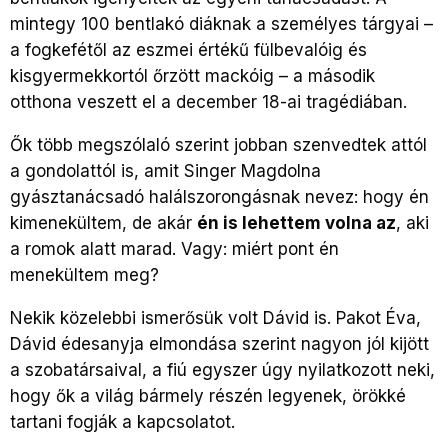
mintegy 100 bentlakó diáknak a személyes tárgyai –
a fogkefétől az eszmei értékű fülbevalóig és
kisgyermekkortól őrzött mackóig – a második
otthona veszett el a december 18-ai tragédiában.
Ők több megszólaló szerint jobban szenvedtek attól
a gondolattól is, amit Singer Magdolna
gyásztanácsadó halálszorongásnak nevez: hogy én
kimenekültem, de akár
én is lehettem volna az
, aki
a romok alatt marad. Vagy: miért pont én
menekültem meg?
Nekik közelebbi ismerősük volt Dávid is. Pakot Éva,
Dávid édesanyja elmondása szerint nagyon jól kijött
a szobatársaival, a fiú egyszer úgy nyilatkozott neki,
hogy ők a világ bármely részén legyenek, örökké
tartani fogják a kapcsolatot.