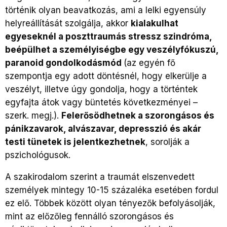
történik olyan beavatkozás, ami a lelki egyensúly
helyreállítását szolgálja, akkor
kialakulhat
egyeseknél a poszttraumás stressz szindróma,
beépülhet a személyiségbe egy veszélyfókuszú,
paranoid gondolkodásmód
(az egyén fő
szempontja egy adott döntésnél, hogy elkerülje a
veszélyt, illetve úgy gondolja, hogy a történtek
egyfajta átok vagy büntetés következményei –
szerk. megj.).
Felerősödhetnek a szorongásos és
pánikzavarok, alvászavar, depresszió és akár
testi tünetek is jelentkezhetnek
, sorolják a
pszichológusok.
A szakirodalom szerint a traumát elszenvedett
személyek mintegy 10-15 százaléka esetében fordul
ez elő. Többek között olyan tényezők befolyásolják,
mint az előzőleg fennálló szorongásos és