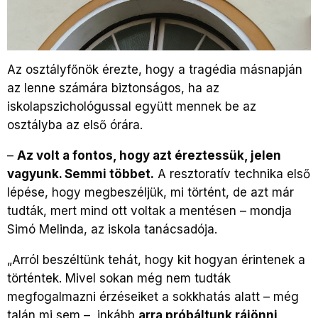
Az osztályfőnök érezte, hogy a tragédia másnapján
az lenne számára biztonságos, ha az
iskolapszichológussal együtt mennek be az
osztályba az első órára.
–
Az volt a fontos, hogy azt éreztessük, jelen
vagyunk. Semmi többet.
A resztoratív technika első
lépése, hogy megbeszéljük, mi történt, de azt már
tudták, mert mind ott voltak a mentésen – mondja
Simó Melinda, az iskola tanácsadója.
„Arról beszéltünk tehát, hogy kit hogyan érintenek a
történtek. Mivel sokan még nem tudták
megfogalmazni érzéseiket a sokkhatás alatt – még
talán mi sem –, inkább
arra próbáltunk rájönni,