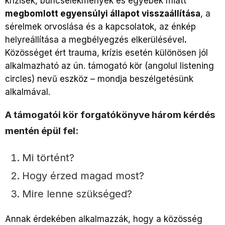
krízisek, bűncselekmények és egyebek miatt
megbomlott egyensúlyi állapot visszaállítása
, a
sérelmek orvoslása és a kapcsolatok, az énkép
helyreállítása a megbélyegzés elkerülésével
.
Közösséget ért trauma, krízis esetén különösen jól
alkalmazható az ún. támogató kör (angolul listening
circles) nevű eszköz – mondja beszélgetésünk
alkalmával.
A támogatói kör forgatókönyve három kérdés
mentén épül fel:
Mi történt?
Hogy érzed magad most?
Mire lenne szükséged?
Annak érdekében alkalmazzák, hogy a közösség