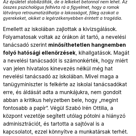
Az épületet stabilizálták, de a lelkeket betonnal nem lehet. Az
összes pszichológus felhívta rá a figyelmet, hogy a romok
látványa retraumatizálhatja a lakosságot, főleg azokat a
gyerekeket, akiket a legérzékenyebben érintett a tragédia.
Emellett az iskolában zajlottak a kivizsgálások.
Folyamatosak voltak az órákon át tartó, a nevelési
tanácsadó szerint
minősíthetetlen hangnemben
folyó hatósági ellenőrzések
, kihallgatások. Magát
a nevelési tanácsadót is számonkérték, hogy miért
van jelen hivatalos kinevezés nélkül még hat
nevelési tanácsadó az iskolában. Mivel maga a
tanügyminiszter is felkérte az iskolai tanácsadókat
erre, és áldását adta a munkájukra, nem gondolt
abban a kritikus helyzetben bele, hogy „megint
fontosabb a papír”. Végül Szabó Irén Ottilia, a
központ vezetője segített utólag pótolni a hiányzó
adminisztrációt, és tartotta a sajtóval is a
kapcsolatot, ezzel könnyítve a munkatársak terhét.