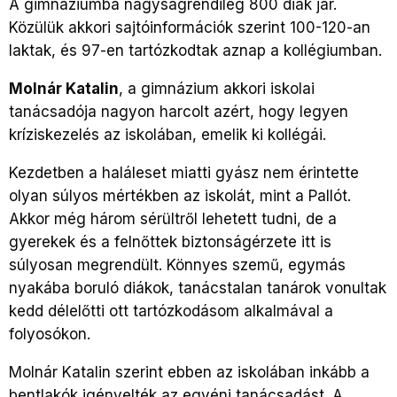
A gimnáziumba nagyságrendileg 800 diák jár.
Közülük akkori sajtóinformációk szerint 100-120-an
laktak, és 97-en tartózkodtak aznap a kollégiumban.
Molnár Katalin
, a gimnázium akkori iskolai
tanácsadója nagyon harcolt azért, hogy legyen
kríziskezelés az iskolában, emelik ki kollégái.
Kezdetben a haláleset miatti gyász nem érintette
olyan súlyos mértékben az iskolát, mint a Pallót.
Akkor még három sérültről lehetett tudni, de a
gyerekek és a felnőttek biztonságérzete itt is
súlyosan megrendült. Könnyes szemű, egymás
nyakába boruló diákok, tanácstalan tanárok vonultak
kedd délelőtti ott tartózkodásom alkalmával a
folyosókon.
Molnár Katalin szerint ebben az iskolában inkább a
bentlakók igényelték az egyéni tanácsadást. A