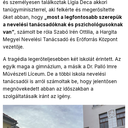
és személyesen találkoztak Ligia Deca akkori
tanügyminiszterrel, aki felkérte és megerősítette
őket abban, hogy
„most a legfontosabb szerepük
a nevelési tanácsadóknak és pszichológusoknak
van”
, számolt be róla Szabó Irén Ottilia, a Hargita
Megyei Nevelési Tanácsadó és Erőforrás Központ
vezetője.
A tragédia legerőteljesebben két iskolát érintett. Az
egyik maga a gimnázium, a másik a Dr. Palló Imre
Művészeti Líceum. De a többi iskola nevelési
tanácsadói is arról számoltak be, hogy jelentősen
megnövekedett abban az időszakban a
szolgáltatásaik iránt az igény.