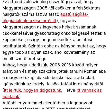
Ez a trend valószínűleg összefügg azzal, hogy
Magyarországon 2005-től csökken a felsőoktatási
hallgatók száma (az Átlátszó
adatújságírás-
blogjának elemzése erről itt
), ugyanis
Magyarországon az ingyenes helyek számának
csökkentésével gyakorlatilag önköltségessé tették a
képzéseket, és így megemelkedtek a bejutási
ponthatárok. Szintén ebbe az irányba mutat az, hogy
egyre több az olyan szak, ahol követelmény az
emelt szintű érettségi.
Ahhoz, hogy kiderítsük, 2008-2018 között milyen
arányban és mely szakokra jöttek tanulni Romániába
a magyarországi diákok, beiskolázási adatokat
igényeltünk az erdélyi felsőoktatási intézményektől
(
itt leírtuk, hogyan dolgoztunk
, illetve
itt vannak az
adataink
).
A többi egyetemmel ellentétben a legnagyobb