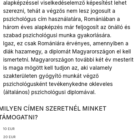
alapképzéssel viselkedéselemző képesítést lehet
szerezni, tehát a végzős nem lesz jogosult a
pszichológus cím használatára, Romániában a
három éves alapképzés már feljogosít az önálló és
szabad pszichológusi munka gyakorlására.
Igaz, ez csak Romániára érvényes, amennyiben a
diák hazamegy, a diplomát Magyarországon el kell
ismertetni. Magyarországon további két év mesterit
is maga mögött kell tudjon az, aki valamely
szakterületen gyógyító munkát végző
pszichológusként tevékenykedne okleveles
(általános) pszichológusi diplomával.
MILYEN CÍMEN SZERETNÉL MINKET
TÁMOGATNI?
10 EUR
20 EUR