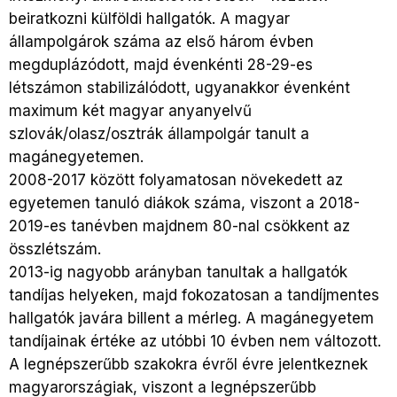
beiratkozni külföldi hallgatók. A magyar
állampolgárok száma az első három évben
megduplázódott, majd évenkénti 28-29-es
létszámon stabilizálódott, ugyanakkor évenként
maximum két magyar anyanyelvű
szlovák/olasz/osztrák állampolgár tanult a
magánegyetemen.
2008-2017 között folyamatosan növekedett az
egyetemen tanuló diákok száma, viszont a 2018-
2019-es tanévben majdnem 80-nal csökkent az
összlétszám.
2013-ig nagyobb arányban tanultak a hallgatók
tandíjas helyeken, majd fokozatosan a tandíjmentes
hallgatók javára billent a mérleg. A magánegyetem
tandíjainak értéke az utóbbi 10 évben nem változott.
A legnépszerűbb szakokra évről évre jelentkeznek
magyarországiak, viszont a legnépszerűbb