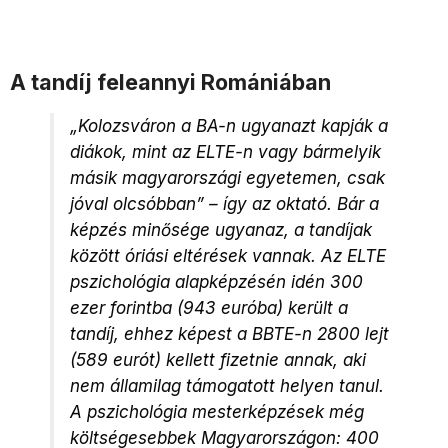
A tandíj feleannyi Romániában
„Kolozsváron a BA-n ugyanazt kapják a
diákok, mint az ELTE-n vagy bármelyik
másik magyarországi egyetemen, csak
jóval olcsóbban” – így az oktató. Bár a
képzés minősége ugyanaz, a tandíjak
között óriási eltérések vannak. Az ELTE
pszichológia alapképzésén idén 300
ezer forintba (943 euróba) került a
tandíj, ehhez képest a BBTE-n 2800 lejt
(589 eurót) kellett fizetnie annak, aki
nem államilag támogatott helyen tanul.
A pszichológia mesterképzések még
költségesebbek Magyarországon: 400