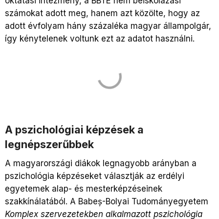
oktatási intézmény, a BBTE nem beiskolázási
számokat adott meg, hanem azt közölte, hogy az
adott évfolyam hány százaléka magyar állampolgár,
így kénytelenek voltunk ezt az adatot használni.
A pszichológiai képzések a
legnépszerűbbek
A magyarországi diákok legnagyobb arányban a
pszichológia képzéseket választják az erdélyi
egyetemek alap- és mesterképzéseinek
szakkínálatából. A Babeș-Bolyai Tudományegyetem
Komplex szervezetekben alkalmazott pszichológia