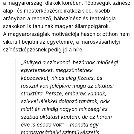
a magyarországi diákok körében. Többségük színész
alap- és mesterképzésre iratkozik be, kisebb
arányban a rendező, bábszínész és teatrológia
szakokon is tanulnak magyar állampolgárok.
A magyarországiak motivációja hasonló: otthon nem
sikerült bejutni az egyetemre, a marosvásárhelyi
színészképzésnek pedig jó a híre.
„Süllyed a színvonal, bezárnak minőségi
egyetemeket, megszüntetnek
képzéseket, nincs elég fizetés, és
rosszul van felépítve maga az oktatási
struktúra. Persze, emberek vannak,
szívvel lélekkel dolgozó tanárok, akik
miatt én mindig nagyon minőségi és
szabad oktatást kaptam, de ez három
éve is csoda volt” – mondta egy
marosvásárhelyi színművészetis