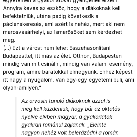
egyetemen a gyakorlatokat gyengének érzem.
Annyira kevés az eszköz, hogy a diákoknak kell
befektetniük, utána pedig következik a
pácienskeresés, ami azért is nehéz, mert aki nem
marosvásárhelyi, az ismerősöket sem kérdezhet
meg.
(…) Ezt a várost nem lehet összehasonlítani
Budapesttel, itt más az élet. Otthon, Budapesten
mindig van mit csinálni, mindig van valami esemény,
program, amire barátokkal elmegyünk. Ehhez képest
itt nagy a nyugalom. Van egy-egy egyetemi buli, ami
olyan-amilyen.”
Az orvosin tanuló diákoknak azzal is
meg kell küzdeniük, hogy bár az oktatás
nyelve elvben magyar, a gyakorlatok
gyakran románul zajlanak. „Eleinte
nagyon nehéz volt belerázódni a román