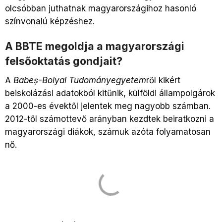
olcsóbban juthatnak magyarországihoz hasonló
színvonalú képzéshez.
A BBTE megoldja a magyarországi
felsőoktatás gondjait?
A
Babeș-Bolyai Tudományegyetem
ről kikért
beiskolázási adatokból kitűnik, külföldi állampolgárok
a 2000-es évektől jelentek meg nagyobb számban.
2012-től számottevő arányban kezdtek beiratkozni a
magyarországi diákok, számuk azóta folyamatosan
nő.