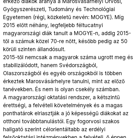
érkező diákok aránya a Marosvásárhelyi Orvosi,
Gyógyszerészeti, Tudomány és Technológiai
Egyetemen (régi, közkeletű nevén: MOGYE). Míg
2015 előtt néhány, legfeljebb féltucatnyi
magyarországi diák tanult a MOGYE-n, addig 2015-
től a számuk közel 70-re nőtt, később pedig az 50
körüli szinten állandósult.
2015-től nemcsak a magyarok száma ugrott meg és
stabilizálódott, hanem Svédországból,
Olaszországból és egyéb országokból is többen
érkeztek Marosvásárhelyre tanulni, mint az előző
tanévekben. És nem is olyan csekély számban.
A magyarországi oktatási rendszer, a kétszintű
érettségi, a felvételi követelmények és a magas
ponthatárok elriasztják a jó képességű diákokat az
otthoni továbbtanulástól. Egy fogorvosi szakos
hallgató szerint célorientáltabb az erdélyi
felsőoktatási intézményekben a felvételi, ő éppen