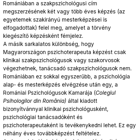
Romániában a szakpszichológusi cím
megszerzésének két vagy több éves képzés (az
egyetemek szakirányú mesterképzései is
elfogadottak) felel meg, amelyet a törvény
kiegészítő képzésként fémjelez.
A másik sarkalatos különbség, hogy
Magyarországon pszichoterapeuta képzést csak
klinikai szakpszichológusok vagy szakorvosok
végezhetnek, tanácsadó szakpszichológusok nem.
Romániában ez sokkal egyszerűbb, a pszichológia
alap- és mesterképzés elvégzése után egy, a
Romániai Pszichológusok Kamarája (
Colegiul
Psihologilor din România)
által kiadott
bizonyítvánnyal klinikai pszichológusként,
pszichológiai tanácsadóként és
pszichoterapeutaként is tevékenykedni lehet. Ez egy
néhány éves továbbképzést feltételez.