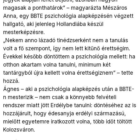
magasak a ponthatárok” – magyarázta Mészáros
Anna, egy BBTE pszichológia alapképzésén végzett
hallgató, aki jelenleg Hollandiába készül
mesterképzésre.
„Nekem anno lázadó tinédzserként nem a tanulás
volt a fő szempont, így nem lett kitűnő érettségim.
Évekkel később döntöttem a pszichológia mellett: ha
otthon akartam volna tanulni, minimum két
tantárgyból újra kellett volna érettségiznem” – tette
hozzá.
Ágnes – aki a pszichológia alapképzés után a BBTE-
n mesterizik – nem csak a könnyebb felvételi
rendszer miatt jött Erdélybe tanulni: döntéséhez az is
hozzájárult, hogy édesanyja erdélyi származású,
mielőtt egyetemre iratkozott volna, több időt töltött
Kolozsváron.