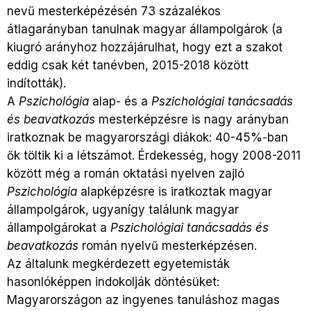
nevű mesterképézésén 73 százalékos
átlagarányban tanulnak magyar állampolgárok (a
kiugró arányhoz hozzájárulhat, hogy ezt a szakot
eddig csak két tanévben, 2015-2018 között
indították).
A
Pszichológia
alap- és a
Pszichológiai tanácsadás
és beavatkozás
mesterképzésre is nagy arányban
iratkoznak be magyarországi diákok: 40-45%-ban
ők töltik ki a létszámot. Érdekesség, hogy 2008-2011
között még a román oktatási nyelven zajló
Pszichológia
alapképzésre is iratkoztak magyar
állampolgárok, ugyanígy találunk magyar
állampolgárokat a
Pszichológiai tanácsadás és
beavatkozás
román nyelvű mesterképzésen.
Az általunk megkérdezett egyetemisták
hasonlóképpen indokolják döntésüket:
Magyarországon az ingyenes tanuláshoz magas