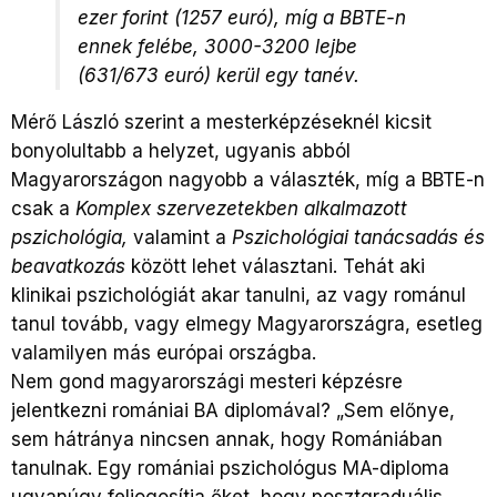
ezer forint (1257 euró), míg a BBTE-n
ennek felébe, 3000-3200 lejbe
(631/673 euró) kerül egy tanév.
Mérő László szerint a mesterképzéseknél kicsit
bonyolultabb a helyzet, ugyanis abból
Magyarországon nagyobb a választék, míg a BBTE-n
csak a
Komplex szervezetekben alkalmazott
pszichológia,
valamint a
Pszichológiai tanácsadás és
beavatkozás
között lehet választani. Tehát aki
klinikai pszichológiát akar tanulni, az vagy románul
tanul tovább, vagy elmegy Magyarországra, esetleg
valamilyen más európai országba.
Nem gond magyarországi mesteri képzésre
jelentkezni romániai BA diplomával? „Sem előnye,
sem hátránya nincsen annak, hogy Romániában
tanulnak. Egy romániai pszichológus MA-diploma
ugyanúgy feljogosítja őket, hogy posztgraduális