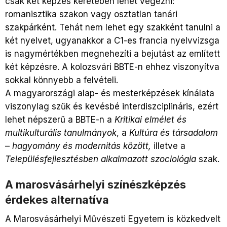
csak két képzés keretében lehet végezni:
romanisztika szakon vagy osztatlan tanári
szakpárként. Tehát nem lehet egy szakként tanulni a
két nyelvet, ugyanakkor a C1-es francia nyelvvizsga
is nagymértékben megnehezíti a bejutást az említett
két képzésre. A kolozsvári BBTE-n ehhez viszonyítva
sokkal könnyebb a felvételi.
A magyarországi alap- és mesterképzések kínálata
viszonylag szűk és kevésbé interdiszciplináris, ezért
lehet népszerű a BBTE-n a
Kritikai elmélet és
multikulturális tanulmányok
, a
Kultúra és társadalom
–
hagyomány és modernitás között,
illetve a
Településfejlesztésben alkalmazott szociológia
szak.
A marosvásárhelyi színészképzés
érdekes alternatíva
A Marosvásárhelyi Művészeti Egyetem is közkedvelt