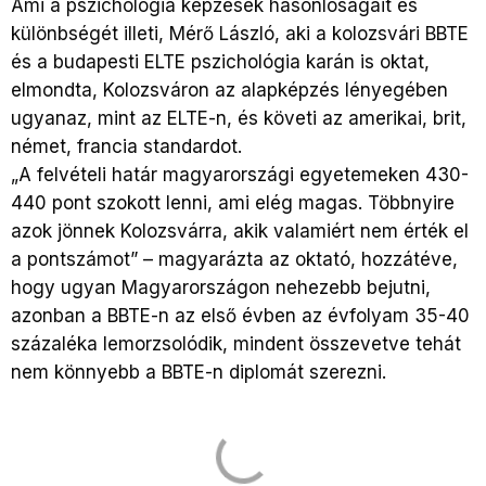
Ami a pszichológia képzések hasonlóságait és
különbségét illeti, Mérő László, aki a kolozsvári BBTE
és a budapesti ELTE pszichológia karán is oktat,
elmondta, Kolozsváron az alapképzés lényegében
ugyanaz, mint az ELTE-n, és követi az amerikai, brit,
német, francia standardot.
„A felvételi határ magyarországi egyetemeken 430-
440 pont szokott lenni, ami elég magas. Többnyire
azok jönnek Kolozsvárra, akik valamiért nem érték el
a pontszámot” – magyarázta az oktató, hozzátéve,
hogy ugyan Magyarországon nehezebb bejutni,
azonban a BBTE-n az első évben az évfolyam 35-40
százaléka lemorzsolódik, mindent összevetve tehát
nem könnyebb a BBTE-n diplomát szerezni.