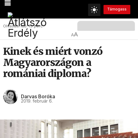
Támogass
Olvasási Idő: 15 perc
A
A
Kinek és miért vonzó
Magyarországon a
romániai diploma?
Darvas Boróka
2019. február 6.