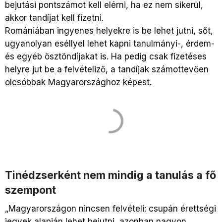
bejutási pontszámot kell elérni, ha ez nem sikerül,
akkor tandíjat kell fizetni.
Romániában ingyenes helyekre is be lehet jutni, sőt,
ugyanolyan eséllyel lehet kapni tanulmányi-, érdem-
és egyéb ösztöndíjakat is. Ha pedig csak fizetéses
helyre jut be a felvételiző, a tandíjak számottevően
olcsóbbak Magyarországhoz képest.
Tinédzserként nem mindig a tanulás a fő
szempont
„Magyarországon nincsen felvételi: csupán érettségi
jegyek alapján lehet bejutni, azonban nagyon