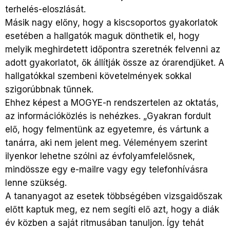
terhelés-eloszlását.
Másik nagy előny, hogy a kiscsoportos gyakorlatok
esetében a hallgatók maguk dönthetik el, hogy
melyik meghirdetett időpontra szeretnék felvenni az
adott gyakorlatot, ők állítják össze az órarendjüket. A
hallgatókkal szembeni követelmények sokkal
szigorúbbnak tűnnek.
Ehhez képest a MOGYE-n rendszertelen az oktatás,
az információközlés is nehézkes. „Gyakran fordult
elő, hogy felmentünk az egyetemre, és vártunk a
tanárra, aki nem jelent meg. Véleményem szerint
ilyenkor lehetne szólni az évfolyamfelelősnek,
mindössze egy e-mailre vagy egy telefonhívásra
lenne szükség.
A tananyagot az esetek többségében vizsgaidőszak
előtt kaptuk meg, ez nem segíti elő azt, hogy a diák
év közben a saját ritmusában tanuljon. Így tehát