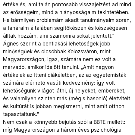
értékelés, ami talán pontosabb visszajelzést ad mind
az erősségeim, mind a hiányosságaim tekintetében.
Ha bármilyen problémám akadt tanulmányaim során,
a tanáraim általában segítőkészen és készségesen
álltak hozzám, ami számomra sokat jelentett.”
Ágnes szerint a bentlakási lehetőségek jobb
minőségűek és olcsóbbak Kolozsváron, mint
Magyarországon, igaz, számára nem ez volt a
mérvadó, amikor idejött tanulni. „Amit nagyon
értékelek az itteni diákéletben, az az egyetemisták
számára elérhető vasúti kedvezmény: így volt
lehetőségünk világot látni, új helyeket, embereket,
és valamilyen szinten más (mégis hasonló) életvitelt
és kultúrát is jobban megismerni, mint amit otthon
tapasztaltunk.”
Nem csak a könnyebb bejutás szól a BBTE mellett:
míg Magyarországon a három éves pszichológia