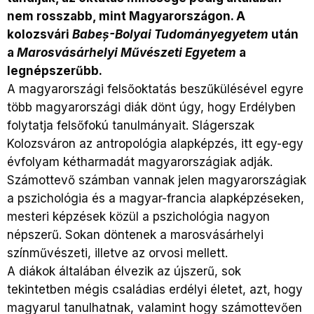
nem rosszabb, mint Magyarországon. A
kolozsvári
Babeș-Bolyai Tudományegyetem
után
a
Marosvásárhelyi Művészeti Egyetem
a
legnépszerűbb.
A magyarországi felsőoktatás beszűkülésével egyre
több magyarországi diák dönt úgy, hogy Erdélyben
folytatja felsőfokú tanulmányait. Slágerszak
Kolozsváron az antropológia alapképzés, itt egy-egy
évfolyam kétharmadát magyarországiak adják.
Számottevő számban vannak jelen magyarországiak
a pszichológia és a magyar-francia alapképzéseken,
mesteri képzések közül a pszichológia nagyon
népszerű. Sokan döntenek a marosvásárhelyi
színművészeti, illetve az orvosi mellett.
A diákok általában élvezik az újszerű, sok
tekintetben mégis családias erdélyi életet, azt, hogy
magyarul tanulhatnak, valamint hogy számottevően