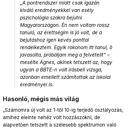
„A pontrendszer miatt csak igazán
kiváló eredményekkel van esély
pszichológia szakra bejutni
Magyarországon. Én nem voltam rossz
tanuló, az érettségim is jó volt, de a
bejutáshoz igen kevés ponttal
rendelkeztem. Egyik rokonom itt tanul, ő
javasolta, próbáljam meg a felvételit” –
mesélte Ágnes, akinek tetszett az, hogy
ugyan a BBTE-n volt írásbeli vizsga,
azonban emellett számítottak az iskolai
eredményei is.
Hasonló, mégis más világ
„Számomra új volt az 1-től 10-ig terjedő osztályozás,
amihez eleinte nehéz volt hozzászokni, de
alapvetően tetszett a szélesebb spektrumon való