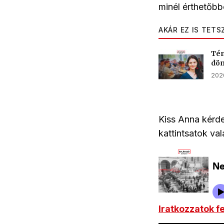
minél érthetőbb
AKÁR EZ IS TETS
Tén
dön
2026
Kiss Anna kérde
kattintsatok val
Iratkozzatok f