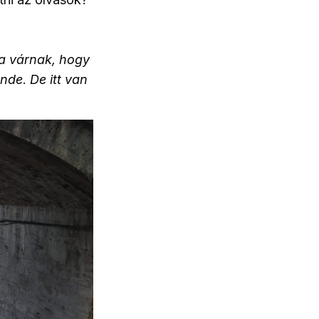
ra várnak, hogy
ünde
.
De itt van