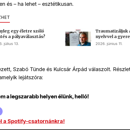
en és – ha lehet – esztétikusan.
ZHET
yleg egy életre szóló
Traumatizáljuk
tés a pályaválasztás?
nyelvvel a gyer
. július 13.
2026. június 11.
zett, Szabó Tünde és Kulcsár Árpád válaszolt. Részle
amelyik lejátszóra:
el a Spotify-csatornánkra!