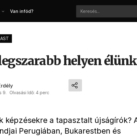
Van infód?
AST
legszarabb helyen élünk,
Erdély
s 9.
Olvasási Idő: 4 perc
ak képzésekre a tapasztalt újságírók? 
andjai Perugiában, Bukarestben és