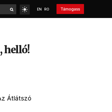
Támogass
EN
RO
 helló!
Az Átlátszó