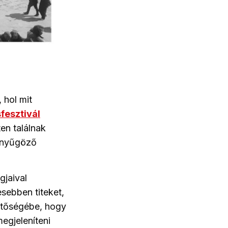
 hol mit
fesztivál
en találnak
lenyűgöző
gjaival
sebben titeket,
sztőségébe, hogy
megjeleníteni