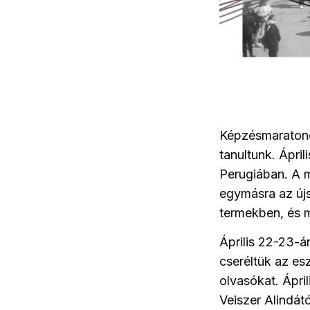
Képzésmaratonon
tanultunk. Ápril
Perugiában. A m
egymásra az újs
termekben, és me
Április 22-23-á
cseréltük az es
olvasókat. Ápri
Veiszer Alindátó