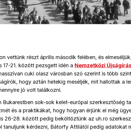
 vettünk részt április második felében, és elmeséljük,
is 17-21. között pezsgett idén a
Nemzetközi Újságírás
asszívan cuki olasz városban szó szerint is több szint
ágírók, hogy aztán hetekig meséljék, mit hallottak a 
nnyire jó volt találkozni.
n Bukarestben sok-sok kelet-európai szerkesztőség ta
zmét és a praktikákat, hogy hogyan érjünk el még ügye
lis 26-28. között pedig beköltöztünk az uh.ro szerke
l tanuljunk kérdezni, Bátorfy Attilától pedig adatokat 