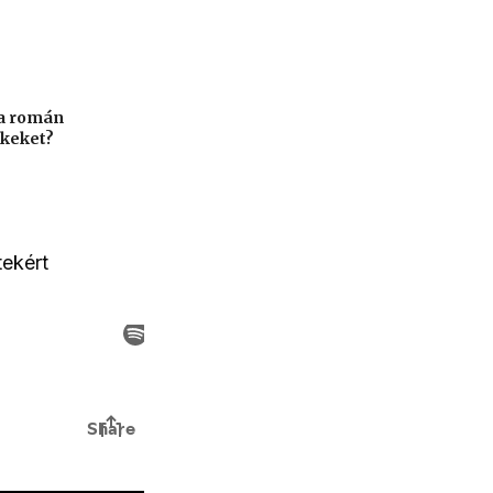
 a román
ekeket?
tekért