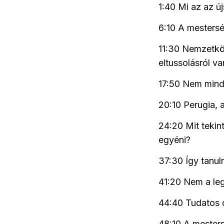
1:40 Mi az az új
6:10 A mesterség
11:30 Nemzetköz
eltussolásról v
17:50 Nem mind
20:10 Perugia, 
24:20 Mit tekin
egyéni?
37:30 Így tanul
41:20 Nem a leg
44:40 Tudatos o
48:10 A mesters