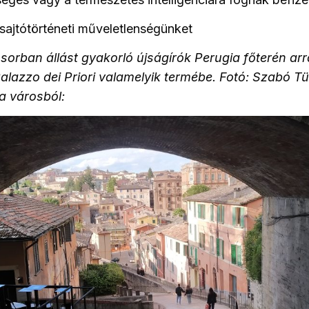
 sajtótörténeti műveletlenségünket
sorban állást gyakorló újságírók Perugia főterén ar
alazzo dei Priori valamelyik termébe. Fotó: Szabó T
a városból: