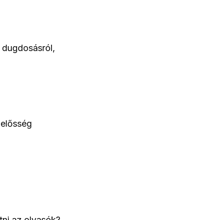
 dugdosásról,
lelősség
tni az olvasók?