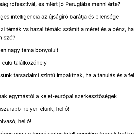
ságírófesztivál, és miért jó Perugiába menni érte?
es intelligencia az újságíró barátja és ellensége
i témák vs hazai témák: számít a méret és a pénz, ha
an szó?
en nagy téma bonyolult
a cuki találkozóhely
tsünk társadalmi szintű impaktnak, ha a tanulás és a fe
nak egymástól a kelet-európai szerkesztőségek
szarabb helyen élünk, helló!
lvasó, helló!
éges vagy a természetes intelligenciára fognak befize