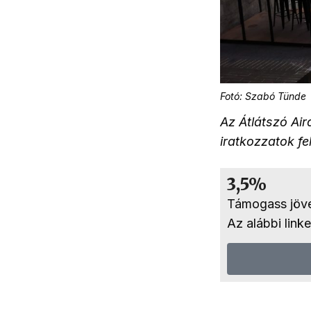
Fotó: Szabó Tünde
Az Átlátszó Air
iratkozzatok fe
3,5%
Támogass jöv
Az alábbi link