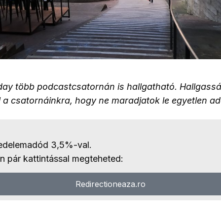
day több podcastcsatornán is hallgatható. Hallgassá
l a csatornáinkra, hogy ne maradjatok le egyetlen a
edelemadód 3,5%-val.
en pár kattintással megteheted:
Redirectioneaza.ro