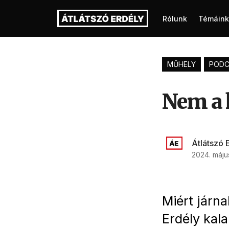
Rólunk
Témáink
MŰHELY
PODC
Nem a 
Átlátszó 
2024. máju
Miért járn
Erdély kal