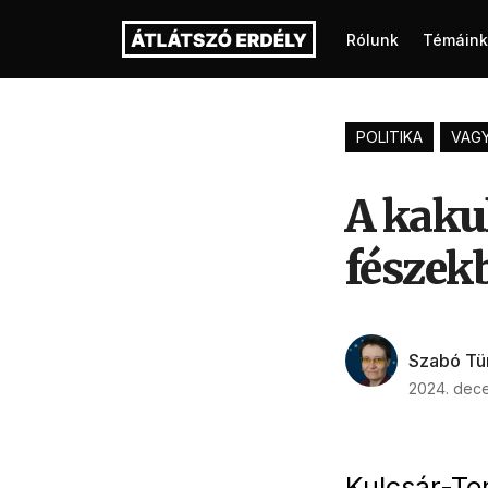
Rólunk
Témáink
POLITIKA
VAG
A kaku
fészek
Szabó Tü
2024. dece
Kulcsár-Te