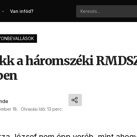
Van infód?
YONBEVALLÁSOK
kk a háromszéki RMDS
ben
nde
mber 18.
Olvasási Idő: 13 perc
rza József nem épp veréb, mint ahog