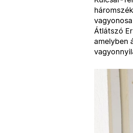
háromszéki
vagyonosab
Átlátszó Er
amelyben 
vagyonnyil