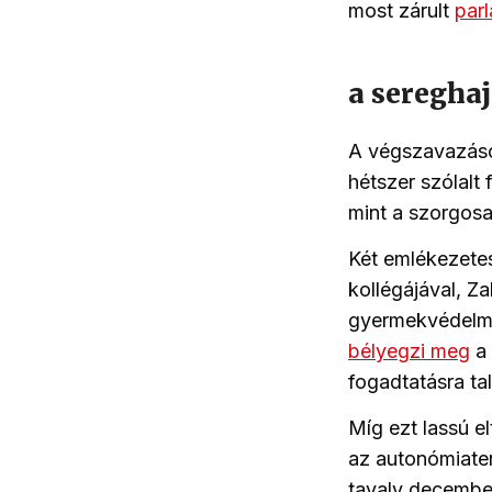
most zárult
parl
a seregha
A végszavazások
hétszer szólalt
mint a szorgo
Két emlékezetes
kollégájával, Z
gyermekvédelmi 
bélyegzi meg
a 
fogadtatásra ta
Míg ezt lassú e
az autonómiate
tavaly decembe