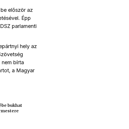
 be először az
etésével. Épp
MDSZ parlamenti
pártnyi hely az
Szövetség
 nem bírta
ártot, a Magyar
ébe bukhat
ármestere