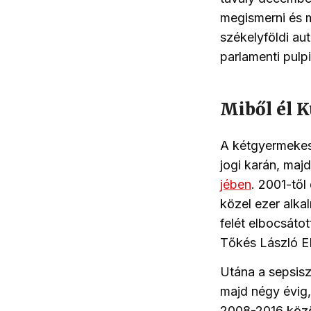
megismerni és m
székelyföldi au
parlamenti pulp
Miből él K
A kétgyermekes
jogi karán, maj
jében
. 2001-tő
közel ezer alka
felét elbocsáto
Tőkés László E
Utána a sepsis
majd négy évig
2008-2016 közö