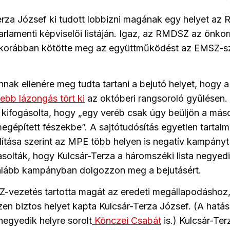
erza József ki tudott lobbizni magának egy helyet a
rlamenti képviselői listáján. Igaz, az RMDSZ az önko
 korábban kötötte meg az együttműködést az EMSZ-szel
nnak ellenére meg tudta tartani a bejutó helyet, hogy 
sebb lázongás tört ki
az októberi rangsoroló gyűlésen.
 kifogásolta, hogy „egy veréb csak úgy beüljön a máso
gépített fészekbe”. A sajtótudósítás egyetlen tartalmi 
tása szerint az MPE több helyen is negatív kampányt 
asolták, hogy Kulcsár-Terza a háromszéki lista negyedi
egalább kampányban dolgozzon meg a bejutásért.
-vezetés tartotta magát az eredeti megállapodáshoz,
en biztos helyet kapta Kulcsár-Terza József. (A hatá
negyedik helyre sorolt
Könczei Csabát
is.) Kulcsár-Te