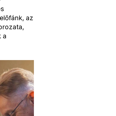
és
előfánk, az
orozata,
 a