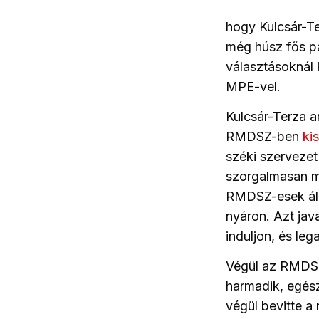
hogy Kulcsár-T
még húsz fős pa
választásoknál
MPE-vel.
Kulcsár-Terza a
RMDSZ-ben
ki
széki szervezet
szorgalmasan me
RMDSZ-esek állí
nyáron. Azt jav
induljon, és l
Végül az RMDSZ
harmadik, egész
végül bevitte a 