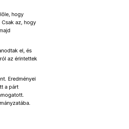
előle, hogy
. Csak az, hogy
 majd
nodtak el, és
ól az érintettek
ént. Eredményei
t a párt
támogatott.
ormányzatába.
,