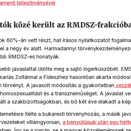
amenti teljesítményével
jtók közé került az RMDSZ-frakciób
 60%-án vett részt, hat írásos nyilatkozatot fogalma
 fel a négy év alatt. Harmadannyi törvénykezdeményez
sabb RMDSZ-es honatyák.
ebb javaslattal ütötte meg a sajtó ingerküszöbét. EM
akariás Zoltánnal a Fideszhez hasonlóan akarta módosí
törvényt. A javasolt módosítás a gyakorlatban
veszél
homoszexualitást és a transzneműséget. A javaslat v
lált a szakbizottságokban, és bő két éve elakadt a ké
ltemetésre ítélte a bukaresti törvényhozás, a másik ja
rvezeteket villámgyorsan,
a benyújtásuk után egy hétt
rben. Így se a román, se a magyar közvéleménynek ne