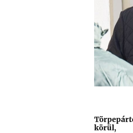
Törpepárt
körül,