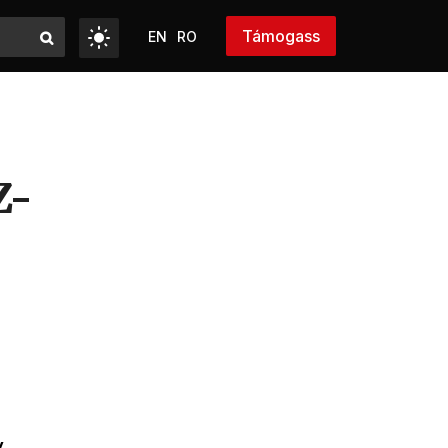
Támogass
EN
RO
Z-
y