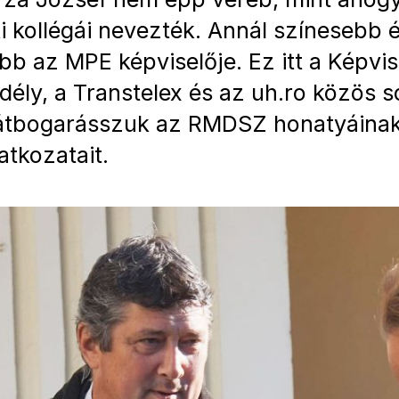
 kollégái nevezték. Annál színesebb 
b az MPE képviselője. Ez itt a Képvis
dély, a Transtelex és az uh.ro közös s
átbogarásszuk az RMDSZ honatyáinak
atkozatait.