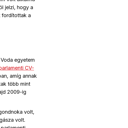
l jelzi, hogy a
fordítottak a
n Voda egyetem
parlamenti CV-
ban, amíg annak
tak több mint
ajd 2009-ig
gondnoka volt,
gásza volt.
parlamenti