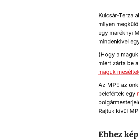
Kulcsár-Terza a
milyen megkülön
egy maréknyi M
mindenkivel e
(Hogy a maguka
miért zárta be 
maguk meséltek
Az MPE az önkor
belefértek egy
n
polgármesterjel
Rajtuk kívül MP
Ehhez képe