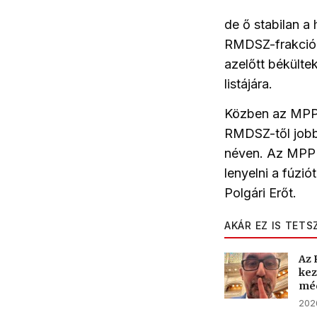
de ő stabilan a
RMDSZ-frakciób
azelőtt békülte
listájára.
Közben az MPP é
RMDSZ-től jobb
néven. Az MPP t
lenyelni a fúzi
Polgári Erőt.
AKÁR EZ IS TETS
Az 
kez
méd
2026