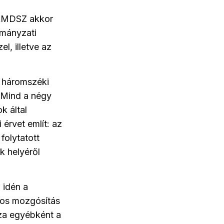
z RMDSZ akkor
rmányzati
, illetve az
a háromszéki
 Mind a négy
k által
érvet említ: az
folytatott
k helyéről
 idén a
sos mozgósítás
rza egyébként a