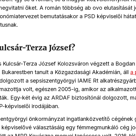
egvitatni őket. A román többség ab ovo elutasítását jó
tonómiatervezet bemutatásakor a PSD képviselői hátat 
itusnak.
ulcsár-Terza József?
 Kulcsár-Terza József Kolozsváron végzett a Bogda
d Bukarestben tanult a Közgazdasági Akadémián, áll
a 
l dolgozott a sepsiszentgyörgyi IAME Rt alkatrészgyár
lmazottja volt, egészen 2005-ig, amikor az alkalmazot
tták. Egy-két évig az ARDAF biztosítónál dolgozott, m
P-képviselői irodájában.
zentgyörgyi önkormányzat ingatlanközvetítő cégének 
, képviselővé választásáig egy fémmegmunkáló cég jo
tt az MPP Kovászna megyei tanácsosa volt. 2016-tól 