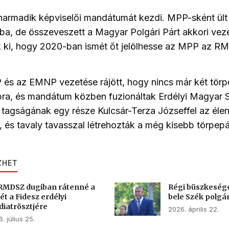
 harmadik képviselői mandátumát kezdi. MPP-sként ült
a, de összeveszett a Magyar Polgári Párt akkori vez
k ki, hogy 2020-ban ismét őt jelölhesse az MPP az R
s az EMNP vezetése rájött, hogy nincs már két törpe
ra, és mandátum közben fuzionáltak Erdélyi Magyar 
agságának egy része Kulcsár-Terza Józseffel az élen
ót, és tavaly tavasszal létrehozták a még kisebb törpep
ZHET
RMDSZ dugiban rátenné a
Régi büszkeség
ét a Fidesz erdélyi
bele Szék polg
iatrösztjére
2026. április 22.
. július 25.