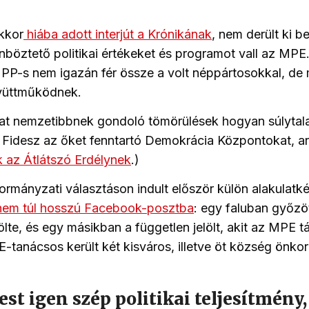
kkor
hiába adott interjút a Krónikának
, nem derült ki b
böztető politikai értékeket és programot vall az MPE
PP-s nem igazán fér össze a volt néppártosokkal, de
gyüttműködnek.
t nemzetibbnek gondoló tömörülések hogyan súlytala
a Fidesz az őket fenntartó Demokrácia Központokat, arr
 az Átlátszó Erdélynek
.)
mányzati választáson indult először külön alakulatk
em túl hosszú Facebook-posztba
: egy faluban győzöt
ölte, és egy másikban a független jelölt, akit az MPE 
E-tanácsos került két kisváros, illetve öt község önk
st igen szép politikai teljesítmény