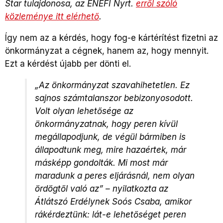
Star tulajdonosa, az ENEFI Nyrt.
erről szóló
közleménye itt elérhető
.
Így nem az a kérdés, hogy fog-e kártérítést fizetni az
önkormányzat a cégnek, hanem az, hogy mennyit.
Ezt a kérdést újabb per dönti el.
„Az önkormányzat szavahihetetlen. Ez
sajnos számtalanszor bebizonyosodott.
Volt olyan lehetősége az
önkormányzatnak, hogy peren kívül
megállapodjunk, de végül bármiben is
állapodtunk meg, mire hazaértek, már
másképp gondolták. Mi most már
maradunk a peres eljárásnál, nem olyan
ördögtől való az” – nyilatkozta az
Átlátszó Erdélynek Soós Csaba, amikor
rákérdeztünk: lát-e lehetőséget peren