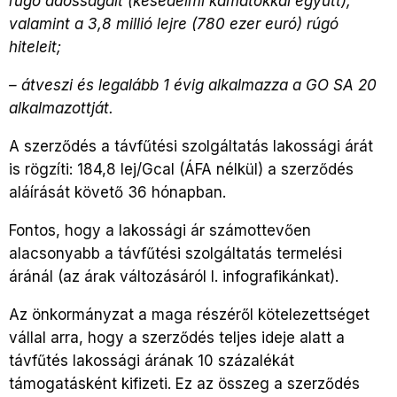
rúgó adósságait (késedelmi kamatokkal együtt),
valamint a 3,8 millió lejre (780 ezer euró) rúgó
hiteleit;
– átveszi és legalább 1 évig alkalmazza a GO SA 20
alkalmazottját.
A szerződés a távfűtési szolgáltatás lakossági árát
is rögzíti: 184,8 lej/Gcal (ÁFA nélkül) a szerződés
aláírását követő 36 hónapban.
Fontos, hogy a lakossági ár számottevően
alacsonyabb a távfűtési szolgáltatás termelési
áránál (az árak változásáról l. infografikánkat).
Az önkormányzat a maga részéről kötelezettséget
vállal arra, hogy a szerződés teljes ideje alatt a
távfűtés lakossági árának 10 százalékát
támogatásként kifizeti. Ez az összeg a szerződés