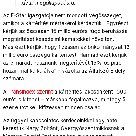
kívüli megállapodásra.
Az E-Star igazgatója nem mondott végösszeget,
amikor a kártérítés mértékéről kérdeztük. „Egyrészt
kérjük az összesen 15 millió euróra rúgó beruházás
megtérítését késedelmi kamatokkal növelten.
Másrészt kérjük, hogy fizessen az önkormányzat 13
millió euró összegű kártérítést. Harmadrészt kérjük
az elmaradt hasznunk megtérítését 15%-os piaci
hozammal kalkulálva” – vázolta az Átlátszó Erdély
számára.
A
Transindex szerint
a kártérítés lakosonként 1500
eurót is kitehet – másképp fogalmazva, mintegy 5
ezer eurót kell kifizessen minden család.
Az üggyel kapcsolatos kérdéseinkkel egy hete
kerestük Nagy Zoltánt, Gyergyószentmiklósnak a