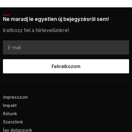
Ne maradj le egyetlen új bejegyzésről sem!
Iratkozz fel a hírlevelünkre!
Impresszum
Impakt
Rólunk
Szerzőink
Így dolgozunk