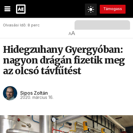
Támogass
Olvasási Idő: 8 perc
A
A
Hidegzuhany Gyergyóban:
nagyon drágán fizetik meg
az olcsó távfűtést
Sipos Zoltán
2020. március 16.