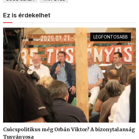
Ez is érdekelhet
LEGFONTOSABB
Csúcspolitikus még Orbán Viktor? A bizonytalanság
Tusványosa