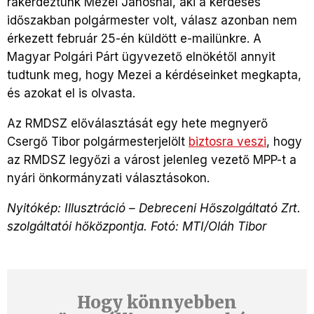
rákérdeztünk Mezei Jánosnál, aki a kérdéses
időszakban polgármester volt, válasz azonban nem
érkezett február 25-én küldött e-mailünkre. A
Magyar Polgári Párt ügyvezető elnökétől annyit
tudtunk meg, hogy Mezei a kérdéseinket megkapta,
és azokat el is olvasta.
Az RMDSZ előválasztását egy hete megnyerő
Csergő Tibor polgármesterjelölt
biztosra veszi
, hogy
az RMDSZ legyőzi a várost jelenleg vezető MPP-t a
nyári önkormányzati választásokon.
Nyitókép: Illusztráció – Debreceni Hőszolgáltató Zrt.
szolgáltatói hőközpontja. Fotó: MTI/Oláh Tibor
Hogy könnyebben