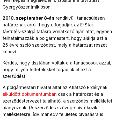
nem képes megfelelően biztosítani a távfűtést
Gyergyószentmiklóson.
2010. szeptember 8-án
rendkívüli tanácsülésen
határoznak arról, hogy elfogadják az E-Star
távfűtés-szolgáltatásra vonatkozó ajánlatát, egyben
felhatalmazzák a polgármestert, hogy aláírja azt a
25 évre szóló szerződést, mely a határozat részét
képezi.
Kérdés, hogy tisztában voltak-e a tanácsosok azzal,
hogy milyen feltételekkel fogadják el ezt a
szerződést.
A polgármesteri hivatal által az Átlátszó Erdélynek
elküldött dokumentumban
csak a határozat és a
szerződéstervezet található, a szerződés mellékletei
hiányoznak. (A szerződés szövege hivatkozik
mellékletekre, így már egy felületes olvasásra is