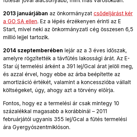
fűtésár jóval alacsonyabb, mint más városokban.
2013 januárjában
az önkormányzat
csődeljárást kér
a GO SA ellen
. Ez a lépés érzékenyen érinti az E
Start, mivel neki az önkormányzati cég összesen 6,5
millió lejjel tartozik.
2014 szeptemberében
lejár az a 3 éves időszak,
amelyre rögzítették a távfűtés lakossági árát. Az E-
Star új termelési árként a 391 lej/Gcal árat jelöli meg,
és azzal érvel, hogy ebbe az árba beépítette az
amortizáció értékét, valamint a koncesszióba vállalt
költségeket, úgy, ahogy azt a törvény előírja.
Fontos, hogy ez a termelési ár csak mintegy 10
százalékkal magasabb a korábbinál – 2011
februárjától ugyanis 355 lej/Gcal a fűtés termelési
ára Gyergyószentmiklóson.