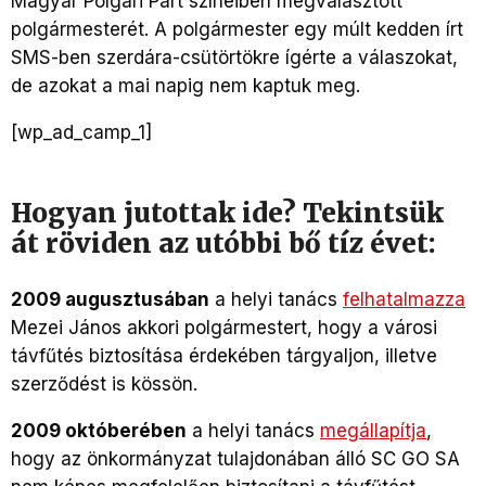
Magyar Polgári Párt színeiben megválasztott
polgármesterét. A polgármester egy múlt kedden írt
SMS-ben szerdára-csütörtökre ígérte a válaszokat,
de azokat a mai napig nem kaptuk meg.
[wp_ad_camp_1]
Hogyan jutottak ide? Tekintsük
át röviden az utóbbi bő tíz évet:
2009 augusztusában
a helyi tanács
felhatalmazza
Mezei János akkori polgármestert, hogy a városi
távfűtés biztosítása érdekében tárgyaljon, illetve
szerződést is kössön.
2009 októberében
a helyi tanács
megállapítja
,
hogy az önkormányzat tulajdonában álló SC GO SA