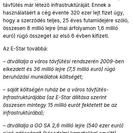
távfűtés már létező infrastruktúráját. Ennek a
használatáért a cég évente 320 ezer lejt fizet úgy,
hogy a szerződés teljes, 25 éves futamidejére szóló,
összesen 8 millió lejre (mai árfolyamon 1,6 millió
euró) rúgó összeget az első 6 évben kifizeti.
Az E-Star továbbá:
– átvállalja a város távfűtési rendszerén 2009-ben
elkezdett és 36 millió lejre (7,5 millió euró) rúgó
beruházási munkálatok költségét;
– saját költségén ruház be a város távfűtés-
infrastruktúrájába (az E-Star állítása szerint
összesen mintegy 15 millió eurót fektetett be az
infrastruktúrába);
– átvállalja a GO SA 2,6 millió lejre (540 ezer euró)