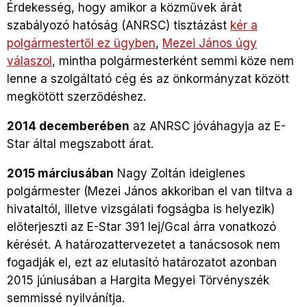
Érdekesség, hogy amikor a közművek árát
szabályozó hatóság (ANRSC) tisztázást
kér a
polgármestertől ez ügyben
,
Mezei János úgy
válaszol
, mintha polgármesterként semmi köze nem
lenne a szolgáltató cég és az önkormányzat között
megkötött szerződéshez.
2014 decemberében
az ANRSC jóváhagyja az E-
Star által megszabott árat.
2015 márciusában
Nagy Zoltán ideiglenes
polgármester (Mezei János akkoriban el van tiltva a
hivataltól, illetve vizsgálati fogságba is helyezik)
előterjeszti az E-Star 391 lej/Gcal árra vonatkozó
kérését. A határozattervezetet a tanácsosok nem
fogadják el, ezt az elutasító határozatot azonban
2015 júniusában a Hargita Megyei Törvényszék
semmissé nyilvánítja.