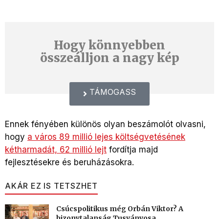
Hogy könnyebben
összeálljon a nagy kép
TÁMOGASS
Ennek fényében különös olyan beszámolót olvasni,
hogy
a
város 89 millió lejes költségvetésének
kétharmadát, 62 millió lejt
fordítja majd
fejlesztésekre és beruházásokra.
AKÁR EZ IS TETSZHET
Csúcspolitikus még Orbán Viktor? A
bizonytalanság Tusványosa