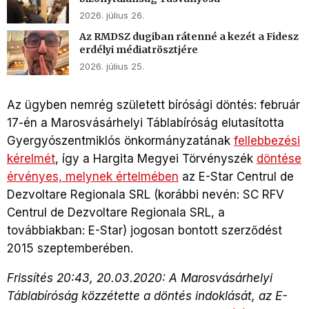
2026. július 26.
Az RMDSZ dugiban rátenné a kezét a Fidesz
erdélyi médiatrösztjére
2026. július 25.
Az ügyben nemrég született bírósági döntés: február
17-én a Marosvásárhelyi Táblabíróság elutasította
Gyergyószentmiklós önkormányzatának
fellebbezési
kérelmét
, így a Hargita Megyei Törvényszék
döntése
érvényes, melynek értelmében
az E-Star Centrul de
Dezvoltare Regionala SRL (korábbi nevén: SC RFV
Centrul de Dezvoltare Regionala SRL, a
továbbiakban: E-Star) jogosan bontott szerződést
2015 szeptemberében.
Frissítés 20:43, 20.03.2020: A Marosvásárhelyi
Táblabíróság közzétette a döntés indoklását, az E-