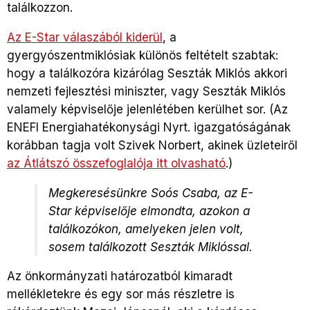
találkozzon.
Az E-Star válaszából kiderül
, a
gyergyószentmiklósiak különös feltételt szabtak:
hogy a találkozóra kizárólag Seszták Miklós akkori
nemzeti fejlesztési miniszter, vagy Seszták Miklós
valamely képviselője jelenlétében kerülhet sor. (Az
ENEFI Energiahatékonysági Nyrt. igazgatóságának
korábban tagja volt Szivek Norbert, akinek üzleteiről
az Átlátszó összefoglalója itt olvasható
.)
Megkeresésünkre Soós Csaba, az E-
Star képviselője elmondta, azokon a
találkozókon, amelyeken jelen volt,
sosem találkozott Seszták Miklóssal.
Az önkormányzati határozatból kimaradt
mellékletekre és egy sor más részletre is