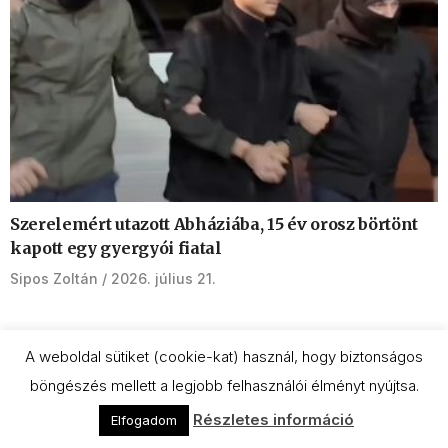
Szerelemért utazott Abháziába, 15 év orosz börtönt
kapott egy gyergyói fiatal
Sipos Zoltán
2026. július 21.
A weboldal sütiket (cookie-kat) használ, hogy biztonságos
böngészés mellett a legjobb felhasználói élményt nyújtsa.
Ne maradj le egyetlen új bejegyzésről sem!
Részletes információ
Elfogadom