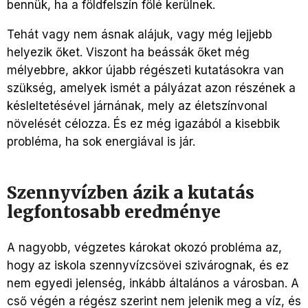
bennük, ha a földfelszín fölé kerülnek.
Tehát vagy nem ásnak alájuk, vagy még lejjebb
helyezik őket. Viszont ha beássák őket még
mélyebbre, akkor újabb régészeti kutatásokra van
szükség, amelyek ismét a pályázat azon részének a
késleltetésével járnának, mely az életszínvonal
növelését célozza. És ez még igazából a kisebbik
probléma, ha sok energiával is jár.
Szennyvízben ázik a kutatás
legfontosabb eredménye
A nagyobb, végzetes károkat okozó probléma az,
hogy
az iskola szennyvízcsövei szivárognak, és ez
nem egyedi jelenség, inkább általános a városban. A
cső végén a régész szerint nem jelenik meg a víz, és