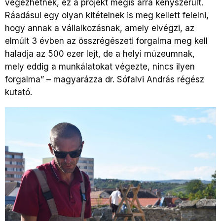
végezhetnek, ez a projekt mégis arra kényszerült.
Ráadásul egy olyan kitételnek is meg kellett felelni,
hogy annak a vállalkozásnak, amely elvégzi, az
elmúlt 3 évben az összrégészeti forgalma meg kell
haladja az 500 ezer lejt, de a helyi múzeumnak,
mely eddig a munkálatokat végezte, nincs ilyen
forgalma” – magyarázza dr. Sófalvi András régész
kutató.