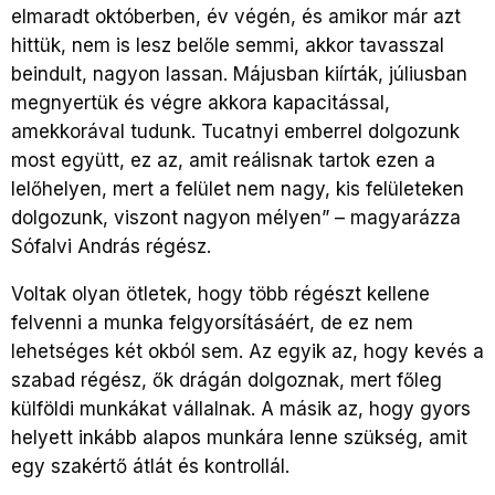
elmaradt októberben, év végén, és amikor már azt
hittük, nem is lesz belőle semmi, akkor tavasszal
beindult, nagyon lassan. Májusban kiírták, júliusban
megnyertük és végre akkora kapacitással,
amekkorával tudunk. Tucatnyi emberrel dolgozunk
most együtt, ez az, amit reálisnak tartok ezen a
lelőhelyen, mert a felület nem nagy, kis felületeken
dolgozunk, viszont nagyon mélyen” – magyarázza
Sófalvi András régész.
Voltak olyan ötletek, hogy több régészt kellene
felvenni a munka felgyorsításáért, de ez nem
lehetséges két okból sem. Az egyik az, hogy kevés a
szabad régész, ők drágán dolgoznak, mert főleg
külföldi munkákat vállalnak. A másik az, hogy gyors
helyett inkább alapos munkára lenne szükség, amit
egy szakértő átlát és kontrollál.