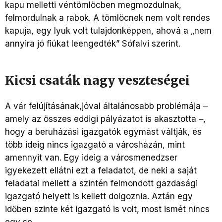
kapu melletti véntömlöcben megmozdulnak,
felmordulnak a rabok. A tömlöcnek nem volt rendes
kapuja, egy lyuk volt tulajdonképpen, ahová a „nem
annyira jó fiúkat leengedték” Sófalvi szerint.
Kicsi csaták nagy veszteségei
A vár felújításának,jóval általánosabb problémája ‒
amely az összes eddigi pályázatot is akasztotta ‒,
hogy a beruházási igazgatók egymást váltják, és
több ideig nincs igazgató a városházán, mint
amennyit van. Egy ideig a városmenedzser
igyekezett ellátni ezt a feladatot, de neki a saját
feladatai mellett a szintén felmondott gazdasági
igazgató helyett is kellett dolgoznia. Aztán egy
időben szinte két igazgató is volt, most ismét nincs