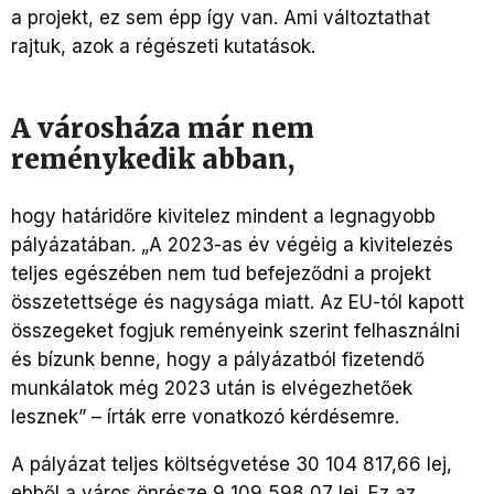
a projekt, ez sem épp így van. Ami változtathat
rajtuk, azok a régészeti kutatások.
A városháza már nem
reménykedik abban,
hogy határidőre kivitelez mindent a legnagyobb
pályázatában. „A 2023-as év végéig a kivitelezés
teljes egészében nem tud befejeződni a projekt
összetettsége és nagysága miatt. Az EU-tól kapott
összegeket fogjuk reményeink szerint felhasználni
és bízunk benne, hogy a pályázatból fizetendő
munkálatok még 2023 után is elvégezhetőek
lesznek” – írták erre vonatkozó kérdésemre.
A pályázat teljes költségvetése 30 104 817,66 lej,
ebből a város önrésze 9 109 598,07 lej. Ez az