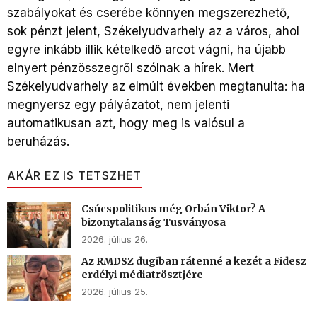
szabályokat és cserébe könnyen megszerezhető,
sok pénzt jelent, Székelyudvarhely az a város, ahol
egyre inkább illik kételkedő arcot vágni, ha újabb
elnyert pénzösszegről szólnak a hírek. Mert
Székelyudvarhely az elmúlt években megtanulta: ha
megnyersz egy pályázatot, nem jelenti
automatikusan azt, hogy meg is valósul a
beruházás.
AKÁR EZ IS TETSZHET
Csúcspolitikus még Orbán Viktor? A
bizonytalanság Tusványosa
2026. július 26.
Az RMDSZ dugiban rátenné a kezét a Fidesz
erdélyi médiatrösztjére
2026. július 25.