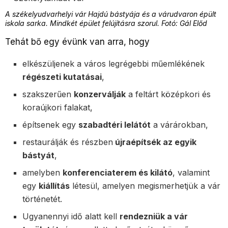
A székelyudvarhelyi vár Hajdú bástyája és a várudvaron épült
iskola sarka. Mindkét épület felújításra szorul. Fotó: Gál Előd
Tehát bő egy évünk van arra, hogy
elkészüljenek a város legrégebbi műemlékének
régészeti kutatásai
,
szakszerűen
konzerválják
a feltárt középkori és
koraújkori falakat,
építsenek egy
szabadtéri lelátót
a várárokban,
restaurálják és részben
újraépítsék az egyik
bástyát
,
amelyben
konferenciaterem és kilátó
, valamint
egy
kiállítás
létesül, amelyen megismerhetjük a vár
történetét.
Ugyanennyi idő alatt kell
rendezniük a vár