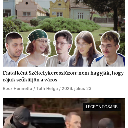
Fiatalként Székelykeresztúron: nem hagyják, hogy
rájuk szűküljön a város
Bocz Henrietta
Tóth Helga
2026. július 23.
LEGFONTOSABB