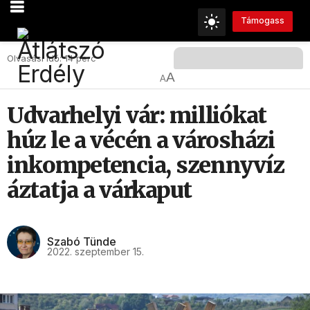
Támogass
Olvasási Idő: 14 perc
A
A
Udvarhelyi vár: milliókat
húz le a vécén a városházi
inkompetencia, szennyvíz
áztatja a várkaput
Szabó Tünde
2022. szeptember 15.