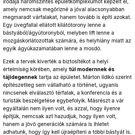
irodája háromszintes épületkomplexumot képzelt el,
amely nemcsak megőrizné a jóval alacsonyabban
megmaradt várfalakat, hanem tovább is építi azokat.
Egy üvegfallal ellátott kilátótorony lenne a
bástyából/ágyútoronyból, melyben lift lenne a
mozgáskorlátozottak számára, és helyhiány miatt az
egyik ágyúkazamatában lenne a mosdó.
Ezek a tervek kiverték a biztosítékot a helyi
értelmiség körében, amely
túl modernnek és
tájidegennek
tartja az épületet. Márton Ildikó szerint
építészetileg sem vállalható a történet, ugyanis
nincsenek elválasztó térfalak, a konferencia és a
turisták beszélgetése egybefolyik. Másrészt a vár
egyáltalán nem ilyen volt, és azzal, hogy ilyenre
építjük, nemcsak azt hazudjuk, hogy ilyen volt,
hanem a jövő generációk számára is ihletet
adhatunk, hogy így kell újraépíteni a többi bástyát is.