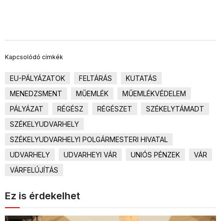
Kapcsolódó címkék
EU-PÁLYÁZATOK
FELTÁRÁS
KUTATÁS
MENEDZSMENT
MŰEMLÉK
MŰEMLÉKVÉDELEM
PÁLYÁZAT
RÉGÉSZ
RÉGÉSZET
SZÉKELYTÁMADT
SZÉKELYUDVARHELY
SZÉKELYUDVARHELYI POLGÁRMESTERI HIVATAL
UDVARHELY
UDVARHEYI VÁR
UNIÓS PÉNZEK
VÁR
VÁRFELÚJÍTÁS
Ez is érdekelhet