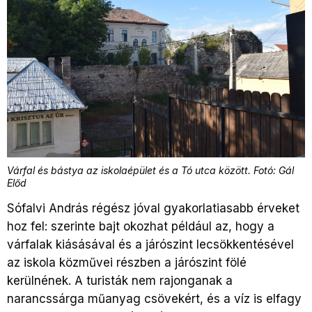
Várfal és bástya az iskolaépület és a Tó utca között. Fotó: Gál
Előd
Sófalvi András régész jóval gyakorlatiasabb érveket
hoz fel: szerinte bajt okozhat például az, hogy a
várfalak kiásásával és a járószint lecsökkentésével
az iskola közművei részben a járószint fölé
kerülnének. A turisták nem rajonganak a
narancssárga műanyag csövekért, és a víz is elfagy