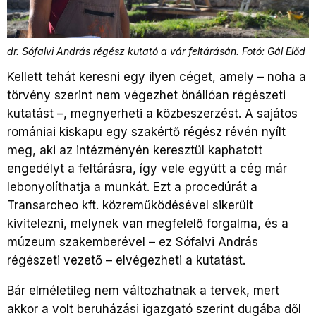
dr. Sófalvi András régész kutató a vár feltárásán. Fotó: Gál Előd
Kellett tehát keresni egy ilyen céget, amely – noha a
törvény szerint nem végezhet önállóan régészeti
kutatást –, megnyerheti a közbeszerzést. A sajátos
romániai kiskapu egy szakértő régész révén nyílt
meg, aki az intézményén keresztül kaphatott
engedélyt a feltárásra, így vele együtt a cég már
lebonyolíthatja a munkát. Ezt a procedúrát a
Transarcheo kft. közreműködésével sikerült
kivitelezni, melynek van megfelelő forgalma, és a
múzeum szakemberével – ez Sófalvi András
régészeti vezető – elvégezheti a kutatást.
Bár elméletileg nem változhatnak a tervek, mert
akkor a volt beruházási igazgató szerint dugába dől