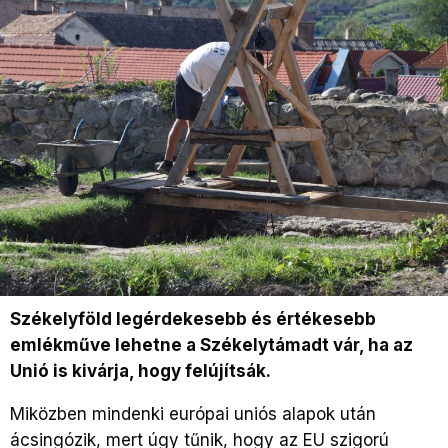
Székelyföld legérdekesebb és értékesebb
emlékműve lehetne a Székelytámadt vár, ha az
Unió is kivárja, hogy felújítsák.
Miközben mindenki európai uniós alapok után
ácsingózik, mert úgy tűnik, hogy az EU szigorú