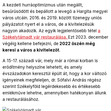
A kezdeti hurráoptimizmus után megállt,
besűrűsödött és bepállott a levegő a Hargita megyei
város utcáin. 2016. és 2019. között tizenegy uniós
pályázatot nyert el a város, de a kivitelezésük
nagyon akadozik. Az egyik legjelentősebb tétel
a
Székelytámadt vár restaurálása
.
Ezt 2023. december
végéig kellene befejezni, de
2022 őszén még
keresi a város a kivitelezőt
.
A 15-17. századi vár, mely már a római korban is
erődítmény helyszíne lehetett, és amely
évszázadokon keresztül épült át, hogy a kor változó
igényeinek megfeleljen, dr. Sófalvi András régész
szerint Székelyföld legérdekesebb és értékesebb
emlékműve lehetne, amennyiben hatékonyan állunk
a restaurálásához.