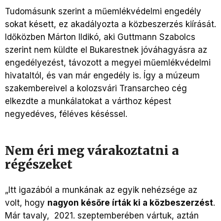
Tudomásunk szerint a műemlékvédelmi engedély
sokat késett, ez akadályozta a közbeszerzés kiírását.
Időközben Márton Ildikó, aki Guttmann Szabolcs
szerint nem küldte el Bukarestnek jóváhagyásra az
engedélyezést, távozott a megyei műemlékvédelmi
hivataltól, és van már engedély is. Így a múzeum
szakembereivel a kolozsvári Transarcheo cég
elkezdte a munkálatokat a várthoz képest
negyedéves, féléves késéssel.
Nem éri meg várakoztatni a
régészeket
„Itt igazából a munkának az egyik nehézsége az
volt, hogy
nagyon későre írták ki a közbeszerzést
.
Már tavaly, 2021. szeptemberében vártuk, aztán