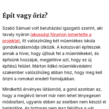
Épít vagy őriz?
Szabó Sámuel volt beruházási igazgató szerint, aki
tavaly nyáron
lakossági fórumon ismertette a
projektet
, itt valószínűleg két műemlékes iskola
gondolkodásmódja ütközik. A kolozsvári építészek
annak a hívei, hogy újítsuk fel a műemlékeket, és
építsünk hozzájuk, megjelölve azt, hogy ez új
építésű felület. Márton Ildikó műemlékvédelmi
szakember valószínűleg abban hisz, hogy meg kell
őrizni a romokat eredeti formájukban.
Mindkettő érvényes látásmód, a gond azonban az,
hogy a meglévő tervet már nem lehet lényegesen
módosítani, ugyanis ebben az esetben nem készül el
határidőre, és biztosan nem lesz felújítva a vár,