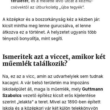
területét
, és a mellette levő utcát a közmű-
csövektől az útburkolatig „újba tegyék”.
A középkor és a boszorkányság kéz a kézben jár:
kicsit mintha meg lenne gurucsálva, el lenne
átkozva ez a történet. A helyzetet ugyanis több
tényező bonyolítja, mint segíti.
Ismeritek azt a viccet, amikor két
műemlék találkozik?
Na, ez az a vicc, amin az udvarhelyiek sem tudnak
kacagni. A vár belső területén ma impozáns
iskolaépület áll, maga is műemlék, mely
Guttmann
Szabolcs
vezető építész kicsit erős kijelentése
szerint „lelakta” a teret. Mivel az 1890-ben épített
iskola és a középkori vár két külön telekkönyvön