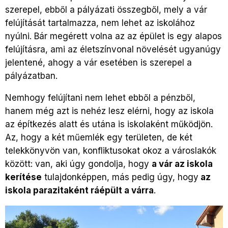
szerepel, ebből a pályázati összegből, mely a vár
felújítását tartalmazza, nem lehet az iskolához
nyúlni. Bár megérett volna az az épület is egy alapos
felújításra, ami az életszínvonal növelését ugyanúgy
jelentené, ahogy a vár esetében is szerepel a
pályázatban.
Nemhogy felújítani nem lehet ebből a pénzből,
hanem még azt is nehéz lesz elérni, hogy az iskola
az építkezés alatt és utána is iskolaként működjön.
Az, hogy a két műemlék egy területen, de két
telekkönyvön van, konfliktusokat okoz a városlakók
között: van, aki úgy gondolja, hogy
a vár az iskola
kerítése
tulajdonképpen, más pedig úgy, hogy
az
iskola parazitaként ráépült a várra
.