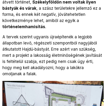
átvett történet,
Székelyföldön nem voltak ilyen
bástyák és várak
, a szász területekre jellemző ez a
forma, és ennek két negatív, jóvátehetetlen
következménye lehet, amiből az egyik a
történelemhamisítás
.
A tervek szerint ugyanis újraépítenék a legjobb
állapotban levő, régészeti szempontból nagyjából
átkutatott Hajdú-bástyát. Erre azért van szükség,
mert a projekt a lakosság életminőségének javítását
is feltételül szabja, ezt pedig nem csak úgy érti,
hogy meg kell akadályozni, hogy a lakókra
omoljanak a falak.