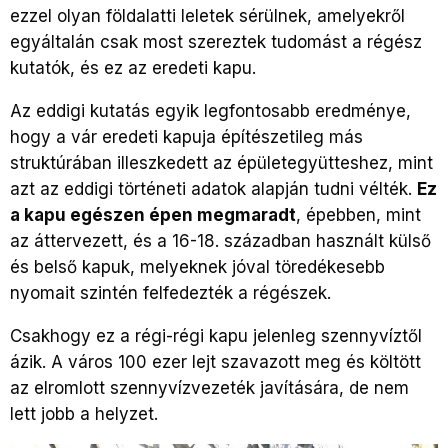
ezzel olyan földalatti leletek sérülnek, amelyekről
egyáltalán csak most szereztek tudomást a régész
kutatók, és ez az eredeti kapu.
Az eddigi kutatás egyik legfontosabb eredménye,
hogy a vár eredeti kapuja építészetileg más
struktúrában illeszkedett az épületegyütteshez, mint
azt az eddigi történeti adatok alapján tudni vélték.
Ez
a kapu egészen épen megmaradt
, épebben, mint
az áttervezett, és a 16-18. században használt külső
és belső kapuk, melyeknek jóval töredékesebb
nyomait szintén felfedezték a régészek.
Csakhogy ez a régi-régi kapu jelenleg szennyvíztől
ázik. A város 100 ezer lejt szavazott meg és költött
az elromlott szennyvízvezeték javítására, de nem
lett jobb a helyzet.