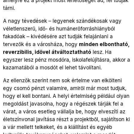
amelyre ez a projekt most lehetőséget ad, fel tudják
tárni.
A nagy tévedések – legyenek szándékosak vagy
véletlenszerű, idő- és humánerőforráshiányból
fakadóak – kivédésére azt tudják felajánlani a
tervezők és a városháza, hogy
minden elbontható,
reverzibilis, idővel átváltoztatható
lesz. Ha
egyszer lesz pénz mosdóra, iskolafelújításra, akkor a
kazamatából a mosdót el lehet távolítani.
Az ellenzők szerint nem sok értelme van elkölteni
egy csomó pénzt valamire, amiről már most tudjuk,
hogy el kell bontani. A helyi értelmiség például olyan
megoldást javasolna, hogy a régészek tárják fel a
várat, a város esetleg vállalja be, hogy elveszíti az
életszínvonal javítása részt a projektből, sajátítson ki
a vár mellett telkeket, és a kiállítást és egyéb