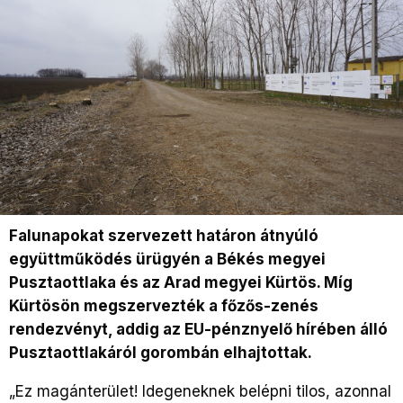
Falunapokat szervezett határon átnyúló
együttműködés ürügyén a Békés megyei
Pusztaottlaka és az Arad megyei Kürtös. Míg
Kürtösön megszervezték a főzős-zenés
rendezvényt, addig az EU-pénznyelő hírében álló
Pusztaottlakáról gorombán elhajtottak.
„Ez magánterület! Idegeneknek belépni tilos, azonnal