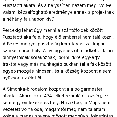
Pusztaottlakára, és a helyszínen nézem meg, volt-e
valami kézzelfogható eredménye ennek a projektnek
a néhány falunapon kívül.
Percekig lehet úgy menni a szántóföldek között
Pusztaottlaka felé, hogy élő emberrel nem találkozni.
A Békés megyei pusztaság kora tavasszal kopár,
szürke, sáros hely. A nyílegyenes út mindkét oldalán
dinnyeföldek sorakoznak; időről időre egy-egy
traktor vagy más munkagép bukkan fel a fák között,
egyéb mozgás nincsen, és a község központja sem
nyüzsög az élettől.
A Simonka-birodalom központja a polgármesteri
hivatal. Akárcsak a 474 lelket számláló község, ez
sem egy emlékezetes hely. Ha a Google Maps nem
vezetett volna oda, magamtól meg nem találtam
volna a magas sövény mögött megbúvó, földszintes