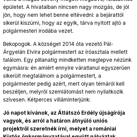
épületet. A hivatalban nincsen nagy mozgás, de jól
jön, hogy nem lehet benne eltévedni: a bejárattól
sikerül kiszúrni, hogy az egyik, tárva nyitott ajtó a
polgármesteri irodába vezet.
Bekopogok. A községet 2014 óta vezető Pál-
Árgyelán Elvira polgármestert az íróasztala mellett
találom. Egy pillanatig mindketten meglepve nézünk
egymásra: én amiért ennyire váratlanul egyszerűen
sikerült megtalálnom a polgármestert, a
polgármester pedig azért, mert olyan témáról kell
beszéljen, melyről szemlátomást nem nyilatkozik
szívesen. Kétperces villáminterjúnk:
Jó napot kívánok, az Átlátszó Erdély újságírója
vagyok, és arról a határon átnyúló uniós
projektről szeretnék írni, melyet a romániai
Kürtös önkormányzatával együtt pályáztak.