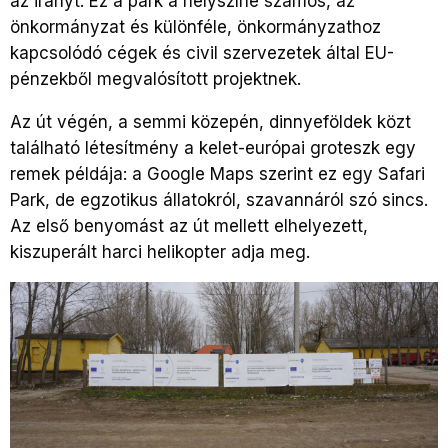
az irányt. Ez a park a helyszíne számos, az
önkormányzat és különféle, önkormányzathoz
kapcsolódó cégek és civil szervezetek által EU-
pénzekből megvalósított projektnek.
Az út végén, a semmi közepén, dinnyeföldek közt
található létesítmény a kelet-európai groteszk egy
remek példája: a Google Maps szerint ez egy Safari
Park, de egzotikus állatokról, szavannáról szó sincs.
Az első benyomást az út mellett elhelyezett,
kiszuperált harci helikopter adja meg.