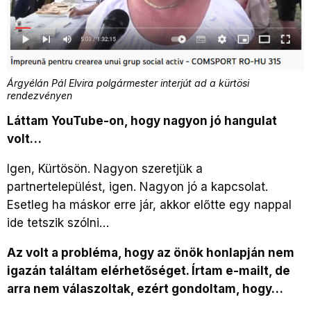
Árgyélán Pál Elvira polgármester interjút ad a kürtösi
rendezvényen
Láttam YouTube-on, hogy nagyon jó hangulat
volt…
Igen, Kürtösön. Nagyon szeretjük a
partnertelepülést, igen. Nagyon jó a kapcsolat.
Esetleg ha máskor erre jár, akkor előtte egy nappal
ide tetszik szólni…
A
z volt a probléma, hogy az önök honlapján nem
igazán találtam elérhetőséget. Írtam e-mailt,
de
arra nem válaszoltak, ezért gondoltam, hogy…