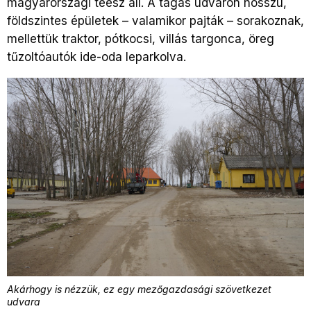
magyarországi téesz áll. A tágas udvaron hosszú,
földszintes épületek – valamikor pajták – sorakoznak,
mellettük traktor, pótkocsi, villás targonca, öreg
tűzoltóautók ide-oda leparkolva.
Akárhogy is nézzük, ez egy mezőgazdasági szövetkezet
udvara