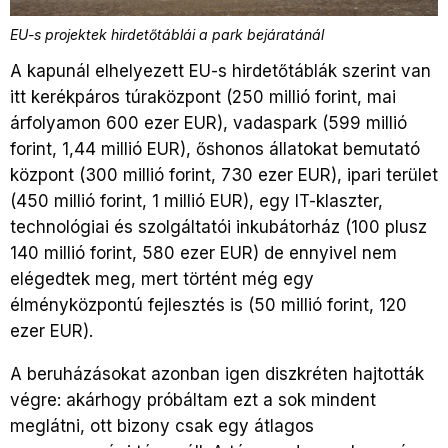
EU-s projektek hirdetőtáblái a park bejáratánál
A kapunál elhelyezett EU-s hirdetőtáblák szerint van
itt kerékpáros túraközpont (250 millió forint, mai
árfolyamon 600 ezer EUR), vadaspark (599 millió
forint, 1,44 millió EUR), őshonos állatokat bemutató
központ (300 millió forint, 730 ezer EUR), ipari terület
(450 millió forint, 1 millió EUR), egy IT-klaszter,
technológiai és szolgáltatói inkubátorház (100 plusz
140 millió forint, 580 ezer EUR) de ennyivel nem
elégedtek meg, mert történt még egy
élményközpontú fejlesztés is (50 millió forint, 120
ezer EUR).
A beruházásokat azonban igen diszkréten hajtották
végre: akárhogy próbáltam ezt a sok mindent
meglátni, ott bizony csak egy átlagos