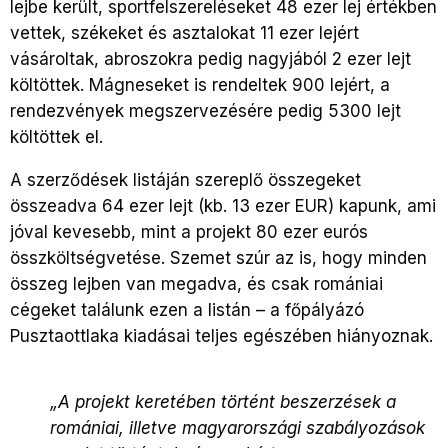
lejbe került, sportfelszereléseket 48 ezer lej értékben
vettek, székeket és asztalokat 11 ezer lejért
vásároltak, abroszokra pedig nagyjából 2 ezer lejt
költöttek. Mágneseket is rendeltek 900 lejért, a
rendezvények megszervezésére pedig 5300 lejt
költöttek el.
A szerződések listáján szereplő összegeket
összeadva 64 ezer lejt (kb. 13 ezer EUR) kapunk, ami
jóval kevesebb, mint a projekt 80 ezer eurós
összköltségvetése. Szemet szúr az is, hogy minden
összeg lejben van megadva, és csak romániai
cégeket találunk ezen a listán – a főpályázó
Pusztaottlaka kiadásai teljes egészében hiányoznak.
„A projekt keretében történt beszerzések a
romániai, illetve magyarországi szabályozások