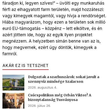
fáradjon ki, legyen szíves!” – üvölti egy munkaruhás
férfi az elhagyatott farm területén, majd hozzáteszi:
vagy kimegyek magamtól, vagy hívja a rendőrséget.
Hiába magyarázom, hogy ezen a területen sok millió
euró EU-támogatás – közpénz – lett elköltve, és én
azért jöttem ide, hogy az egyik ilyen projektet
megnézzem. A helyzetben simán benne van az is,
hogy megvernek, ezért úgy döntök, kimegyek a
farmról.
AKÁR EZ IS TETSZHET
Dolgoztak a szarhuszárok: sokat javult a
szennyvíz minősége Szalacson
2026. augusztus 4.
Csúcspolitikus még Orbán Viktor? A
bizonytalanság Tusványosa
2026. július 26.