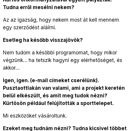
Tudna erről mesélni nekem?
Az az igazság, hogy nekem most át kell mennem
egy szerződést aláírni.
Esetleg ha később visszajövök?
Nem tudom a későbbi programomat, hogy mikor
végzünk… ha tetszik hagyni egy elérhetőséget, és
akkor…
Igen, igen.
(e-mail címeket cserélünk).
Pusztaottlakán van valami,
a
mi
a projekt keretén
belül
elkészült,
és
amit meg tudok nézni?
Kürtösön például felújították a
sporttelepet.
Mi eszközöket vásároltunk.
Ezeket meg tudnám nézni? Tudna kicsivel többet