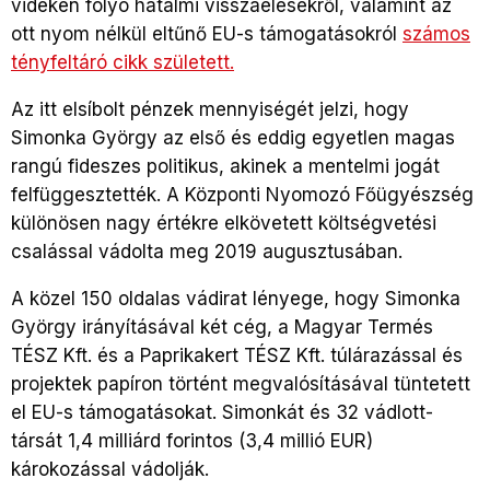
vidéken folyó hatalmi visszaélésekről, valamint az
ott nyom nélkül eltűnő EU-s támogatásokról
számos
tényfeltáró cikk született.
Az itt elsíbolt pénzek mennyiségét jelzi, hogy
Simonka György az első és eddig egyetlen magas
rangú fideszes politikus, akinek a mentelmi jogát
felfüggesztették. A Központi Nyomozó Főügyészség
különösen nagy értékre elkövetett költségvetési
csalással vádolta meg 2019 augusztusában.
A közel 150 oldalas vádirat lényege, hogy Simonka
György irányításával két cég, a Magyar Termés
TÉSZ Kft. és a Paprikakert TÉSZ Kft. túlárazással és
projektek papíron történt megvalósításával tüntetett
el EU-s támogatásokat. Simonkát és 32 vádlott-
társát 1,4 milliárd forintos (3,4 millió EUR)
károkozással vádolják.