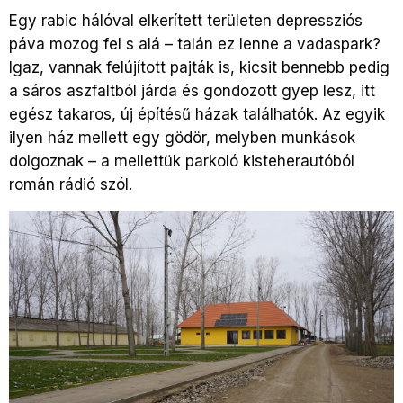
Egy rabic hálóval elkerített területen depressziós
páva mozog fel s alá – talán ez lenne a vadaspark?
Igaz, vannak felújított pajták is, kicsit bennebb pedig
a sáros aszfaltból járda és gondozott gyep lesz, itt
egész takaros, új építésű házak találhatók. Az egyik
ilyen ház mellett egy gödör, melyben munkások
dolgoznak – a mellettük parkoló kisteherautóból
román rádió szól.