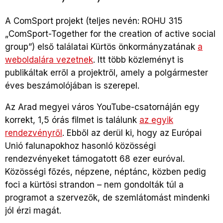
A ComSport projekt (teljes nevén: ROHU 315
„ComSport-Together for the creation of active social
group”) első találatai Kürtös önkormányzatának
a
weboldalára vezetnek
. Itt több közleményt is
publikáltak erről a projektről, amely a polgármester
éves beszámolójában is szerepel.
Az Arad megyei város YouTube-csatornáján egy
korrekt, 1,5 órás filmet is találunk
az egyik
rendezvényről
. Ebből az derül ki, hogy az Európai
Unió falunapokhoz hasonló közösségi
rendezvényeket támogatott 68 ezer euróval.
Közösségi főzés, népzene, néptánc, közben pedig
foci a kürtösi strandon – nem gondolták túl a
programot a szervezők, de szemlátomást mindenki
jól érzi magát.