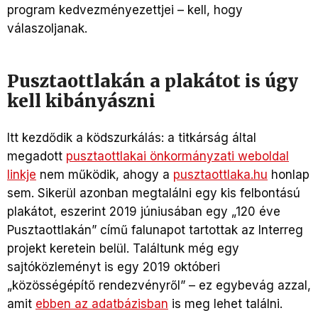
program kedvezményezettjei – kell, hogy
válaszoljanak.
Pusztaottlakán a plakátot is úgy
kell kibányászni
Itt kezdődik a ködszurkálás: a titkárság által
megadott
pusztaottlakai önkormányzati weboldal
linkje
nem működik, ahogy a
pusztaottlaka.hu
honlap
sem. Sikerül azonban megtalálni egy kis felbontású
plakátot, eszerint 2019 júniusában egy „120 éve
Pusztaottlakán” című falunapot tartottak az Interreg
projekt keretein belül. Találtunk még egy
sajtóközleményt is egy 2019 októberi
„közösségépítő rendezvényről” – ez egybevág azzal,
amit
ebben az adatbázisban
is meg lehet találni.