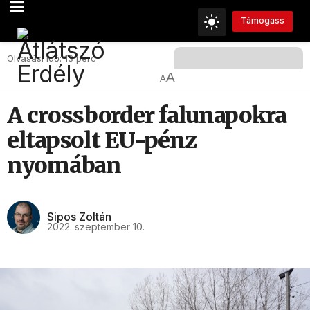
Támogass
Olvasási Idő: 13 perc
A
A
A crossborder falunapokra
eltapsolt EU-pénz
nyomában
Sipos Zoltán
2022. szeptember 10.