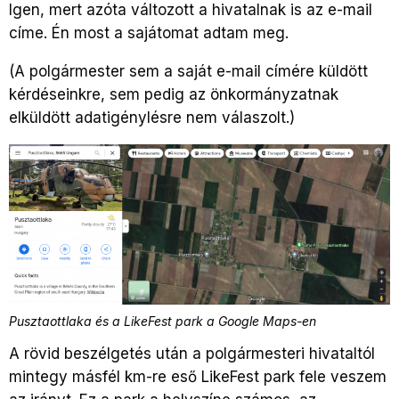
Igen, mert azóta változott a hivatalnak is az e-mail
címe. Én most a sajátomat adtam meg.
(A polgármester sem a saját e-mail címére küldött
kérdéseinkre, sem pedig az önkormányzatnak
elküldött adatigénylésre nem válaszolt.)
Pusztaottlaka és a LikeFest park a Google Maps-en
A rövid beszélgetés után a polgármesteri hivataltól
mintegy másfél km-re eső LikeFest park fele veszem