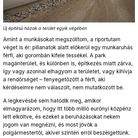
Új építésű házak a terület egyik végében
Amint a munkásokat megszólítom, a riportutam
véget is ér: pillanatok alatt előkerül egy munkaruhás
férfi, aki gorombán kifele tessékel. A park
magánterület, és különben is, építkezés miatt zárva,
így vagy azonnal elhagyom a területet, vagy kihívja
a rendőrséget – fenyegetőzött a férfi, aki
kérdéseimre nem válaszolt, nem mutatkozott be.
A legkevésbé sem hatódik meg, amikor
elmagyarázom, hogy itt több millió eurónyi közpénz
lett elköltve, és ezeket a beruházásokat nekem
jogom van megnézni, és most jövök a
polgármestertől, akivel szintén erről beszélgettünk.