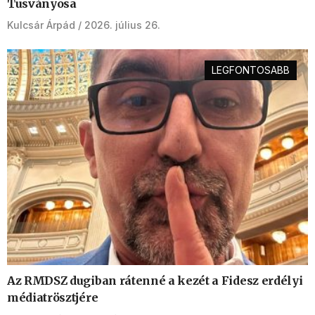
Tusványosa
Kulcsár Árpád
2026. július 26.
LEGFONTOSABB
Az RMDSZ dugiban rátenné a kezét a Fidesz erdélyi
médiatrösztjére