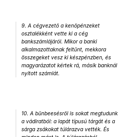
9. A cégvezető a kenőpénzeket
osztalékként vette ki a cég
bankszámlájáról. Mikor a banki
alkalmazottaknak feltűnt, mekkora
összegeket vesz ki készpénzben, és
magyarázatot kértek rá, másik banknál
nyitott számlát.
10. A bűnbeesésről is sokat megtudunk
a vádiratból: a lapát típusú tárgát és a
sárga zsákokat túlárazva vették. És