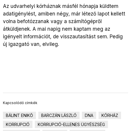
Az udvarhelyi kórháznak másfél hónapja küldtem
adatigénylést, amiben négy, már létező lapot kellett
volna befotózzanak vagy a számítógépről
átküldjenek. A mai napig nem kaptam meg az
igényelt információt, de visszautasítást sem. Pedig
új igazgató van, elvileg.
Kapcsolódó címkék
BÁLINT ENIKŐ
BARCZÁN LÁSZLÓ
DNA
KÓRHÁZ
KORRUPCIÓ
KORRUPCIÓ-ELLENES ÜGYÉSZSÉG