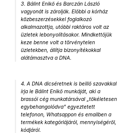
3. Bálint Enikő és Barczán László
vagyonát is zárolják. Előbbi a kórház
közbeszerzésekkel foglalkozó
alkalmazottja, utóbbi raktáros volt az
üzletek lebonyolításakor. Mindkettőjük
keze benne volt a törvénytelen
üzletekben, állítja bizonyítékokkal
alátámasztva a DNA.
4. A DNA dicséretnek is beillő szavakkal
írja le Bálint Enikő munkáját, aki a
brassói cég munkatársával „tökéletesen
egybehangolódva” egyeztetett
telefonon, Whatsappon és emailben a
termékek kategóriájáról, mennyiségéről,
kódjáról.