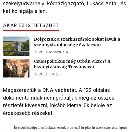
székelyudvarhelyi kórházigazgató, Lukács Antal, és
két kollégája ellen.
AKÁR EZ IS TETSZHET
Dolgoztak a szarhuszárok: sokat javult a
szennyvíz minősége Szalacson
2026. augusztus 4.
Csúcspolitikus még Orbán Viktor? A
bizonytalanság Tusványosa
2026. július 26.
Megszereztük a DNA vádiratát. A 122 oldalas
dokumentumnak nem próbáljuk meg az összes
részletét kivesézni, inkább kiemeljük belőle az
érdekesebb részeket.