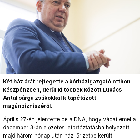
Két ház árát rejtegette a kórházigazgató otthon
készpénzben, derül ki többek között Lukács
Antal sárga zsákokkal kitapétázott
magánbizniszéről.
Április 27-én jelentette be a DNA, hogy vádat emel a
december 3-án előzetes letartóztatásba helyezett,
majd három hónap után házi őrizetbe került