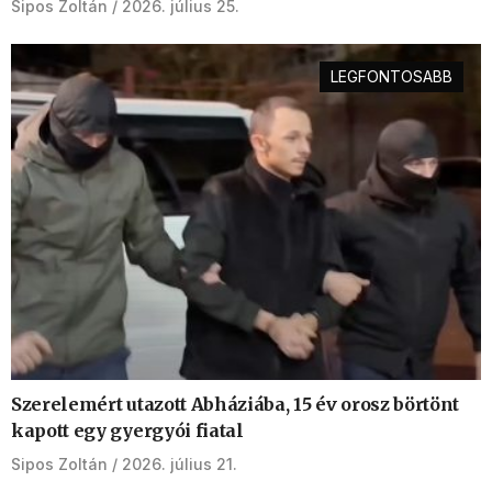
Sipos Zoltán
2026. július 25.
LEGFONTOSABB
Szerelemért utazott Abháziába, 15 év orosz börtönt
kapott egy gyergyói fiatal
Sipos Zoltán
2026. július 21.