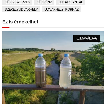
KÖZBESZERZÉS
KÖZPÉNZ
LUKÁCS ANTAL
SZÉKELYUDVARHELY
UDVARHELYI KÓRHÁZ
Ez is érdekelhet
KLÍMAVÁLSÁG