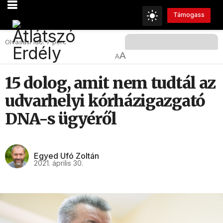
Támogass
Olvasási Idő: 7 perc
A
A
15 dolog, amit nem tudtál az
udvarhelyi kórházigazgató
DNA-s ügyéről
Egyed Ufó Zoltán
2021. április 30.