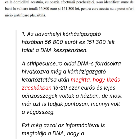
1. Az udvarhelyi kórházigazgató
házában 56 800 eurót és 151 300 lejt
talált a DNA készpénzben.
A stiripesurse.ro oldal DNA-s forrásokra
hivatkozva még a kórházigazgató
letartóztatása után
megírta, hogy Ikeás
zacskókban
15-20 ezer eurós és lejes
pénzösszegek voltak a házban, de most
már azt is tudjuk pontosan, mennyi volt
a végösszeg.
Ezt még azzal az információval is
megtoldja a DNA, hogy a