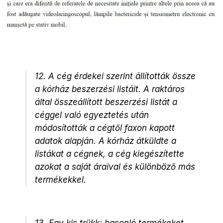
12. A cég érdekei szerint állították össze
a kórház beszerzési listáit. A raktáros
által összeállított beszerzési listát a
céggel való egyeztetés után
módosították a cégtől faxon kapott
adatok alapján. A kórház átküldte a
listákat a cégnek, a cég kiegészítette
azokat a saját áraival és különböző más
termékekkel.
13. Egy kis trükk: hasonló termékeket