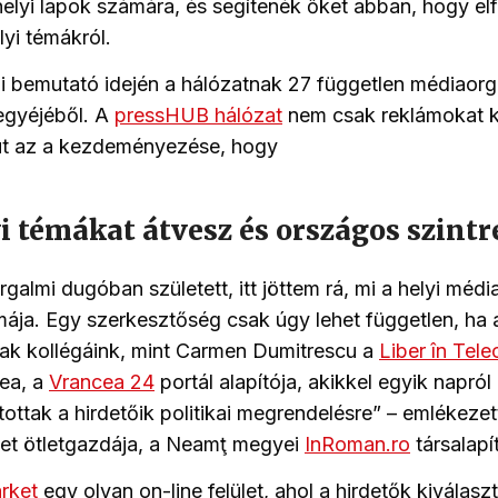
helyi lapok számára, és segítenék őket abban, hogy elf
lyi témákról.
 bemutató idején a hálózat
nak
27
független médiaorg
egyéjéből. A
pressHUB hálózat
nem csak reklámokat k
fut az a kezdeményezése, hogy
i témákat átvesz és országos szintr
orgalmi dugóban született, itt jöttem rá, mi a helyi mé
mája. Egy szerkesztőség
csak úgy
lehet független,
ha 
nak kollégáink, mint Carmen Dumitrescu a
Liber în Tel
ea, a
Vrancea 24
portál
alapító
ja,
akikkel egyik napról
tottak
a
hirdetőik politikai megrendelésre” – emlékezet
t ötletgazdája, a Neamţ megyei
InRoman.ro
társalapí
rket
egy olyan on-line
felület, ahol a hirdetők kiválasz