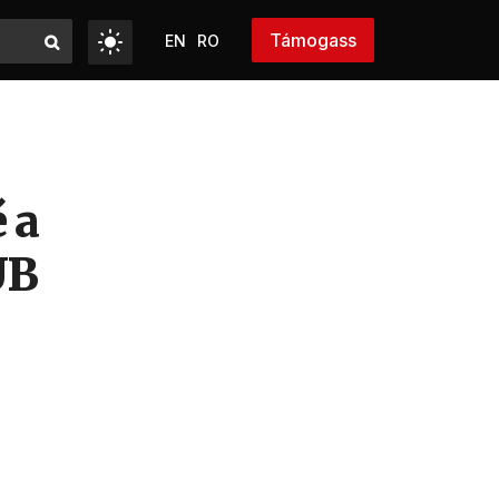
Támogass
EN
RO
 a
UB