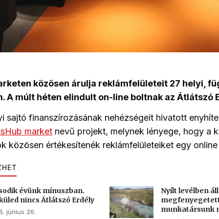
keten közösen árulja reklámfelületeit 27 helyi, f
A múlt héten elindult on-line boltnak az Átlátszó E
yi sajtó finanszírozásának nehézségeit hivatott enyhíte
ssHub market
nevű projekt, melynek lényege, hogy a k
közösen értékesítenék reklámfelületeiket egy online 
ZHET
odik évünk mínuszban.
Nyílt levélben ál
küled nincs Átlátszó Erdély
megfenyegetet
munkatársunk m
. június 26.