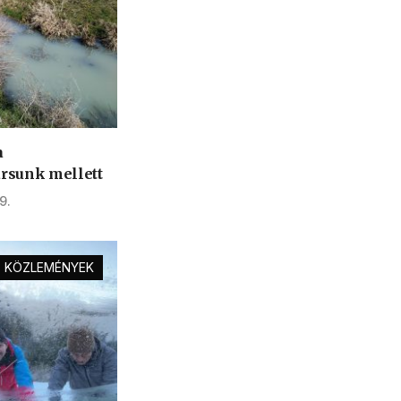
a
rsunk mellett
9.
KÖZLEMÉNYEK