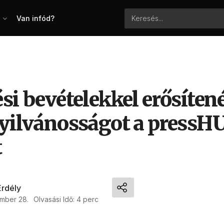
Van infód?
si bevételekkel erősítené
nyilvánosságot a pressH
t
Erdély
mber 28.
Olvasási Idő: 4 perc