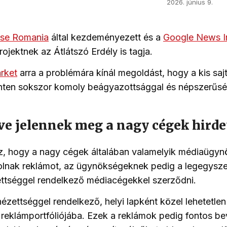
2026. június 9.
use
Romania
által kezdeményezett és a
Google News In
rojektnek az Átlátszó Erdély is tagja.
rket
arra a problémára
kínál
megoldást, hogy a
kis sa
inten sokszor komoly beágyazottsággal és népszerűsé
tve jelennek meg a nagy cégek
hirde
z, hogy a nagy cégek általában valamelyik médiaügy
olnak reklámot, az ügynökségeknek pedig a legegysze
ettséggel rendelkező médiacégekkel szerződni.
nézettséggel rendelkező, helyi lapként közel lehetetlen
eklámportfóliójába. Ezek a reklámok pedig fontos bevé