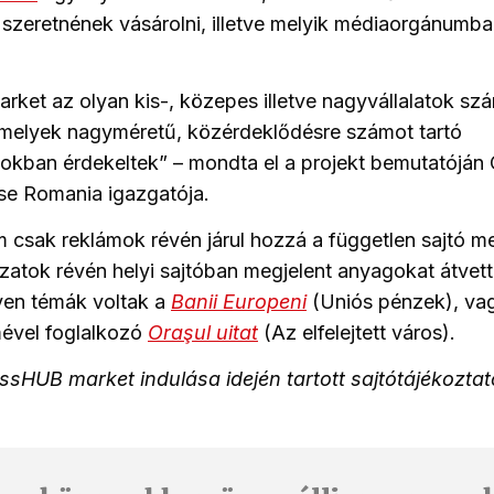
szeretnének vásárolni, illetve melyik médiaorgánumb
ket az olyan kis-, közepes illetve nagyvállalatok szá
melyek nagyméretű, közérdeklődésre számot tartó
ban érdekeltek” – mondta el a projekt bemutatóján C
e Romania igazgatója.
 csak reklámok révén járul hozzá a
független sajtó m
zatok révén helyi sajtóban megjelent anyagokat átvet
lyen témák voltak a
Banii Europeni
(Uniós pénzek), vag
ével foglalkozó
Oraşul uitat
(
Az elfelejt
ett város).
ssHUB market indulása idején tartott sajtótájékoztat