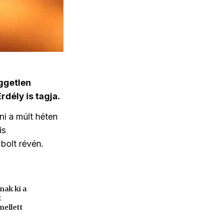
üggetlen
rdély is tagja.
ni a múlt héten
is
bolt révén.
lnak ki a
t
ellett