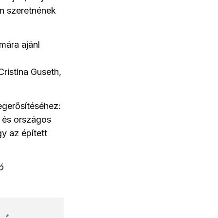
an szeretnének
mára ajánl
ristina Guseth,
egerősítéséhez:
t és országos
y az épített
ó