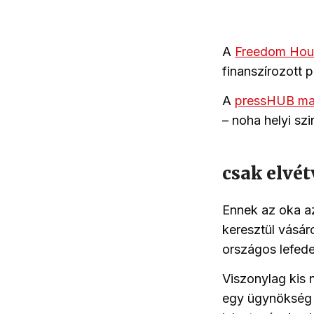
A
Freedom Ho
finanszírozott p
A
pressHUB ma
– noha helyi sz
csak elvé
Ennek az oka a
keresztül vásár
országos lefed
Viszonylag kis 
egy ügynökség r