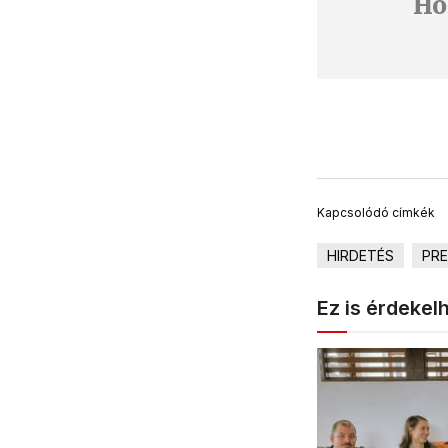
Ho
Kapcsolódó címkék
HIRDETÉS
PR
Ez is érdekel