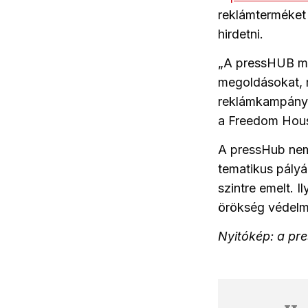
reklámterméket 
hirdetni.
„A pressHUB mar
megoldásokat, 
reklámkampányok
a Freedom Hous
A pressHub nem
tematikus pályá
szintre emelt. I
örökség védelm
Nyitókép: a pre