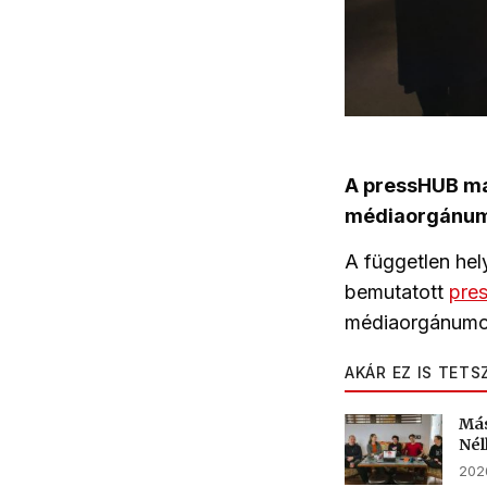
A pressHUB mar
médiaorgánum. 
A független hel
bemutatott
pre
médiaorgánumok 
AKÁR EZ IS TETS
Más
Nél
2026