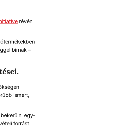
itiative
révén
jtótermékekben
ggel bírnak –
tése
i.
nökségen
rűbb ismert,
 bekerülni egy-
teli forrást