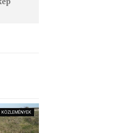
kép
KÖZLEMÉNYEK