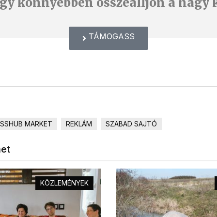
gy könnyebben összeálljon a nagy 
TÁMOGASS
ESSHUB MARKET
REKLÁM
SZABAD SAJTÓ
het
KÖZLEMÉNYEK