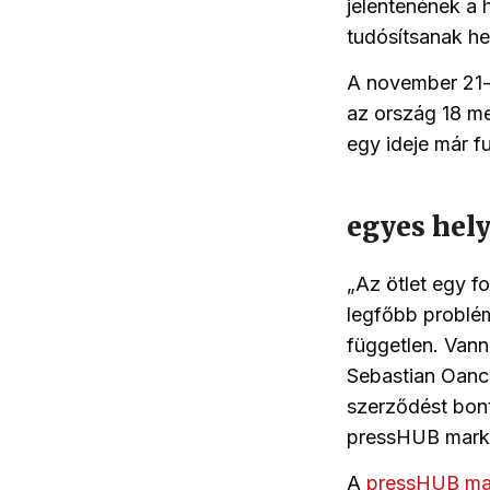
jelentenének a 
tudósítsanak he
A november 21-i
az ország 18 m
egy ideje már 
egyes hely
„
Az ötlet egy f
legfőbb problé
független. Van
Sebastian Oanc
szerződést bon
pressHUB marke
A
pressHUB ma