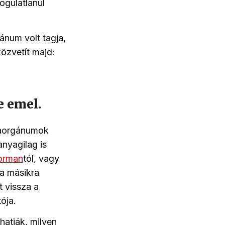
ogulatlanul
ánum volt tagja,
özvetít majd:
e emel.
diaorgánumok
anyagilag is
eorman
tól
, vagy
 a másikra
t vissza a
tója.
thatják, milyen