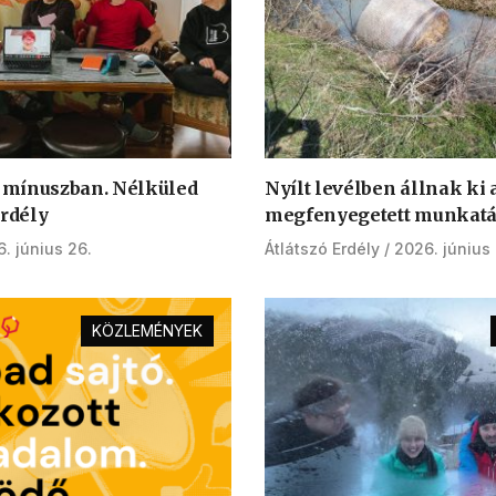
 mínuszban. Nélküled
Nyílt levélben állnak ki 
Erdély
megfenyegetett munkatá
. június 26.
Átlátszó Erdély
2026. június 
KÖZLEMÉNYEK