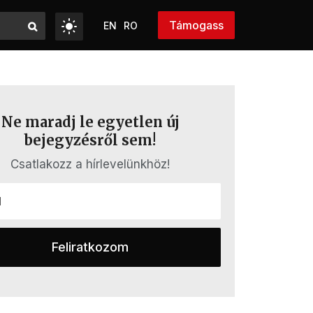
Támogass
EN
RO
Ne maradj le egyetlen új
bejegyzésről sem!
Csatlakozz a hírlevelünkhöz!