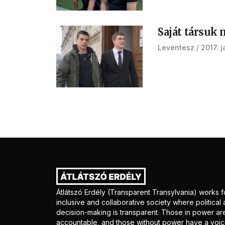
Saját társuk
Leventesz
2017. 
Átlátszó Erdély (Transparent Transylvania) works f
inclusive and collaborative society where politica
decision-making is transparent. Those in power ar
accountable, and those without power have a voice