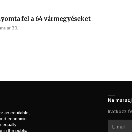
 nyomta fel a 64 vármegyéseket
január 30.
Ne maradj 
Iratkozz fe
or an equitable,
l and economic
e equally
 in the public