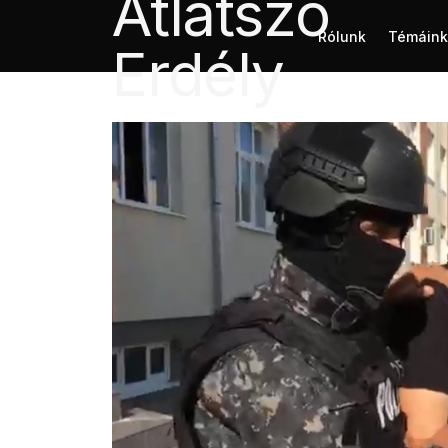
Rólunk
Témáink