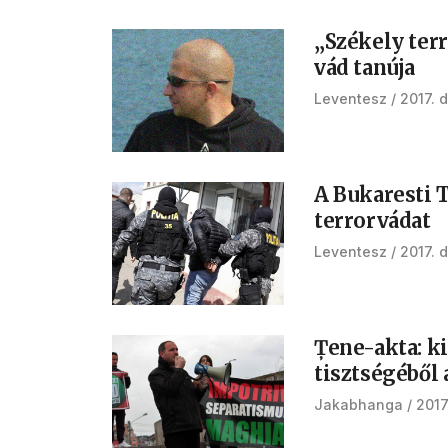
„Székely terr
vád tanúja
Leventesz
2017. 
A Bukaresti T
terrorvádat
Leventesz
2017. 
Țene-akta: ki
tisztségéből 
Jakabhanga
2017