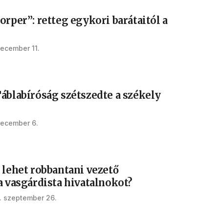
orper”: retteg egykori barátaitól a
december 11.
áblabíróság szétszedte a székely
december 6.
 lehet robbantani vezető
a vasgárdista hivatalnokot?
. szeptember 26.