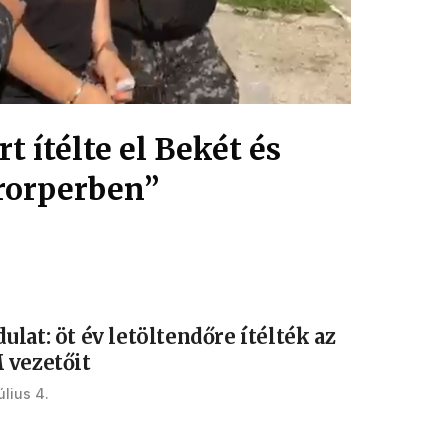
rt ítélte el Bekét és
rrorperben”
lat: öt év letöltendőre ítélték az
 vezetőit
úlius 4.