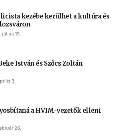
licista kezébe kerülhet a kultúra és
olozsváron
 július 13.
Beke István és Szőcs Zoltán
prilis 3.
lyosbítaná a HVIM-vezetők elleni
február 26.