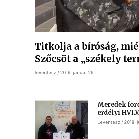
Titkolja a bíróság, mié
Szőcsöt a „székely te
leventesz
2019. január 25.
Meredek fordu
erdélyi HVIM
Leventesz
2018. j