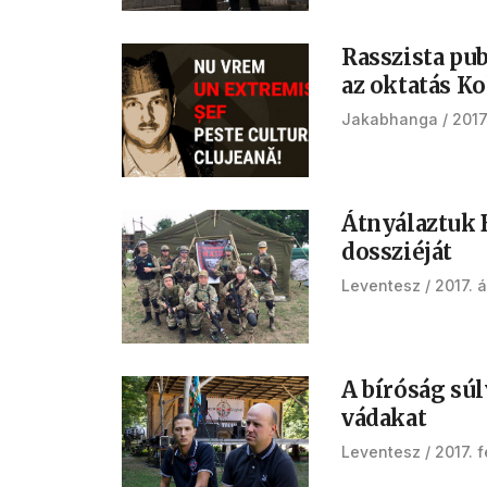
Rasszista pub
az oktatás K
Jakabhanga
2017.
Átnyálaztuk 
dossziéját
Leventesz
2017. á
A bíróság sú
vádakat
Leventesz
2017. 