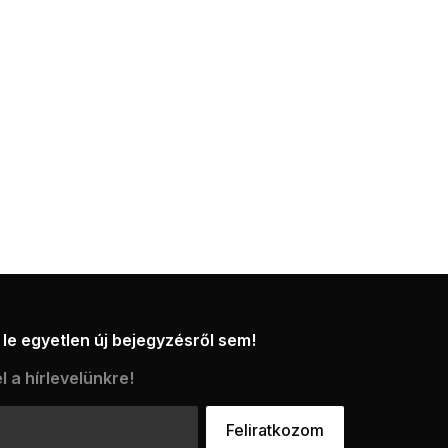
le egyetlen új bejegyzésről sem!
l a hírlevelünkre!