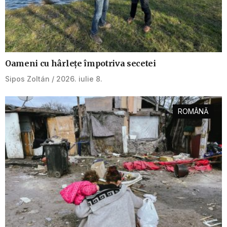
Oameni cu hârlețe împotriva secetei
Sipos Zoltán
2026. iulie 8.
ROMÂNĂ