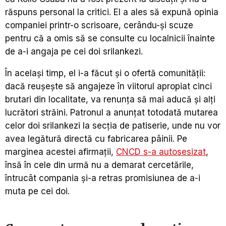
răspuns personal la critici. El a ales să expună opinia
companiei printr-o scrisoare, cerându-şi scuze
pentru că a omis să se consulte cu localnicii înainte
de a-i angaja pe cei doi srilankezi.
În acelaşi timp, el i-a făcut şi o ofertă comunităţii:
dacă reuşeşte să angajeze în viitorul apropiat cinci
brutari din localitate, va renunţa să mai aducă şi alţi
lucrători străini. Patronul a anunțat totodată mutarea
celor doi srilankezi la secţia de patiserie, unde nu vor
avea legătură directă cu fabricarea pâinii. Pe
marginea acestei afirmații,
CNCD s-a autosesizat
,
însă în cele din urmă nu a demarat cercetările,
întrucât compania şi-a retras promisiunea de a-i
muta pe cei doi.