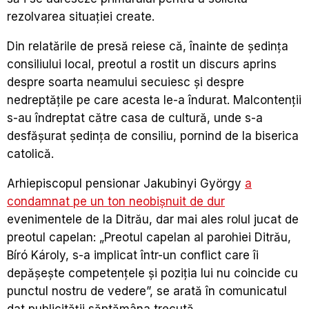
rezolvarea situaţiei create.
Din relatările de presă reiese că, înainte de şedinţa
consiliului local, preotul a rostit un discurs aprins
despre soarta neamului secuiesc şi despre
nedreptăţile pe care acesta le-a îndurat. Malcontenţii
s-au îndreptat către casa de cultură, unde s-a
desfăşurat şedinţa de consiliu, pornind de la biserica
catolică.
Arhiepiscopul pensionar Jakubinyi György
a
condamnat pe un ton neobişnuit de dur
evenimentele de la Ditrău, dar mai ales rolul jucat de
preotul capelan: „Preotul capelan al parohiei Ditrău,
Bíró Károly, s-a implicat într-un conflict care îi
depăşeşte competenţele şi poziţia lui nu coincide cu
punctul nostru de vedere”, se arată în comunicatul
dat publicităţii săptămâna trecută.