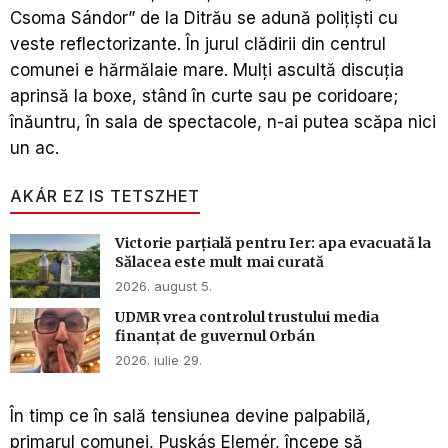
Csoma Sándor” de la Ditrău se adună poliţişti cu
veste reflectorizante. În jurul clădirii din centrul
comunei e hărmălaie mare. Mulţi ascultă discuţia
aprinsă la boxe, stând în curte sau pe coridoare;
înăuntru, în sala de spectacole, n-ai putea scăpa nici
un ac.
AKÁR EZ IS TETSZHET
Victorie parțială pentru Ier: apa evacuată la
Sălacea este mult mai curată
2026. august 5.
UDMR vrea controlul trustului media
finanțat de guvernul Orbán
2026. iulie 29.
În timp ce în sală tensiunea devine palpabilă,
primarul comunei, Puskás Elemér, începe să