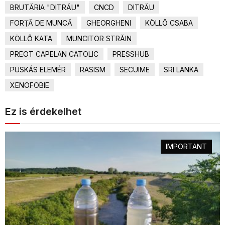
BRUTĂRIA "DITRĂU"
CNCD
DITRĂU
FORŢĂ DE MUNCĂ
GHEORGHENI
KÖLLŐ CSABA
KÖLLŐ KATA
MUNCITOR STRĂIN
PREOT CAPELAN CATOLIC
PRESSHUB
PUSKÁS ELEMÉR
RASISM
SECUIME
SRI LANKA
XENOFOBIE
Ez is érdekelhet
IMPORTANT