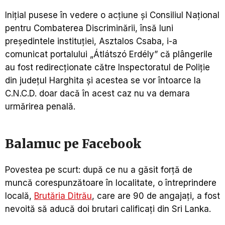
Iniţial pusese în vedere o acţiune şi Consiliul Naţional
pentru Combaterea Discriminării, însă luni
preşedintele instituţiei, Asztalos Csaba, i-a
comunicat portalului „Átlátszó Erdély” că plângerile
au fost redirecţionate către Inspectoratul de Poliţie
din judeţul Harghita şi acestea se vor întoarce la
C.N.C.D. doar dacă în acest caz nu va demara
urmărirea penală.
Balamuc pe Facebook
Povestea pe scurt: după ce nu a găsit forţă de
muncă corespunzătoare în localitate, o întreprindere
locală,
Brutăria Ditrău
, care are 90 de angajaţi, a fost
nevoită să aducă doi brutari calificaţi din Sri Lanka.