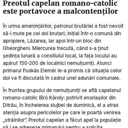
Preotul capelan romano-catolic
este portavoce a malcontenţilor
În urma ameninţărilor, patronul brutăriei a fost nevoit
să-i mute pe cei doi brutari; iniţial într-o comună din
apropiere, Lăzarea, iar apoi într-un bloc din
Gheorgheni. Miercurea trecută, când s-a ţinut
şedinţa lunară a consiliului local, la faţa locului au
apărut 150-200 de localnici nemulţumiţi. Atunci
primarul Puskás Elemér le-a promis că situaţia celor
doi va fi discutată în cadrul unei adunări comunale.
În fruntea grupului de nemulţumiţi se află capelanul
romano-catolic Bíró Károly: potrivit enoriaşilor din
Ditrău, în încheierea slujbei de duminică, el a atras
atenţia asupra pericolelor pe care le poartă venirea
„străinilor”. Preotul capelan a făcut apel la populaţie
să i se adreseze primarului pentru a solicita