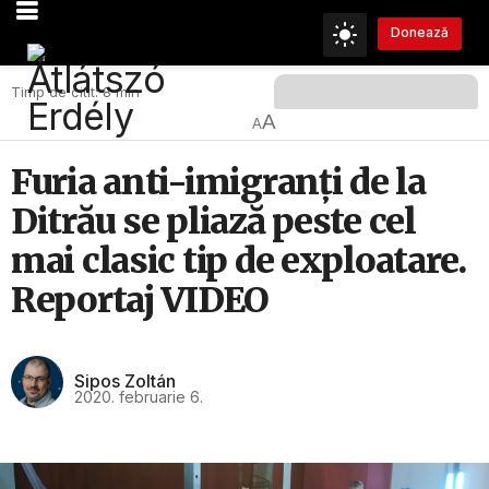
Donează
Timp de citit: 8 min
A
A
Furia anti-imigranţi de la
Ditrău se pliază peste cel
mai clasic tip de exploatare.
Reportaj VIDEO
Sipos Zoltán
2020. februarie 6.