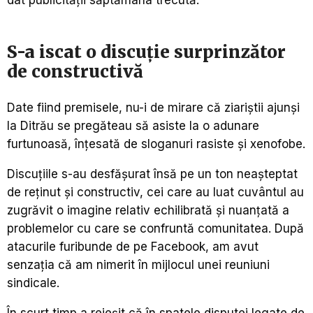
S-a iscat o discuţie surprinzător
de constructivă
Date fiind premisele, nu-i de mirare că ziariştii ajunşi
la Ditrău se pregăteau să asiste la o adunare
furtunoasă, înţesată de sloganuri rasiste şi xenofobe.
Discuţiile s-au desfăşurat însă pe un ton neaşteptat
de reţinut şi constructiv, cei care au luat cuvântul au
zugrăvit o imagine relativ echilibrată şi nuanţată a
problemelor cu care se confruntă comunitatea. După
atacurile furibunde de pe Facebook, am avut
senzaţia că am nimerit în mijlocul unei reuniuni
sindicale.
În scurt timp a reieşit că în spatele disputei legate de