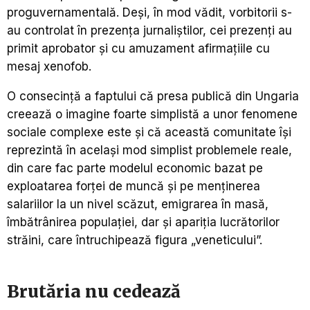
proguvernamentală. Deşi, în mod vădit, vorbitorii s-
au controlat în prezenţa jurnaliştilor, cei prezenţi au
primit aprobator şi cu amuzament afirmaţiile cu
mesaj xenofob.
O consecinţă a faptului că presa publică din Ungaria
creează o imagine foarte simplistă a unor fenomene
sociale complexe este şi că această comunitate îşi
reprezintă în acelaşi mod simplist problemele reale,
din care fac parte modelul economic bazat pe
exploatarea forţei de muncă şi pe menţinerea
salariilor la un nivel scăzut, emigrarea în masă,
îmbătrânirea populaţiei, dar şi apariţia lucrătorilor
străini, care întruchipează figura „veneticului”.
Brutăria nu cedează