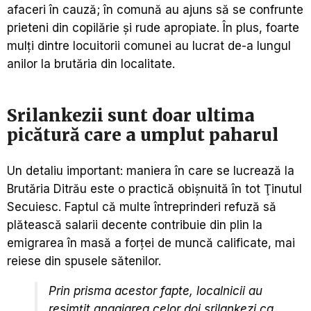
afaceri în cauză; în comună au ajuns să se confrunte
prieteni din copilărie şi rude apropiate. În plus, foarte
mulţi dintre locuitorii comunei au lucrat de-a lungul
anilor la brutăria din localitate.
Srilankezii sunt doar ultima
picătură care a umplut paharul
Un detaliu important: maniera în care se lucrează la
Brutăria Ditrău este o practică obişnuită în tot Ţinutul
Secuiesc. Faptul că multe întreprinderi refuză să
plătească salarii decente contribuie din plin la
emigrarea în masă a forţei de muncă calificate, mai
reiese din spusele sătenilor.
Prin prisma acestor fapte, localnicii au
resimţit angajarea celor doi srilankezi ca