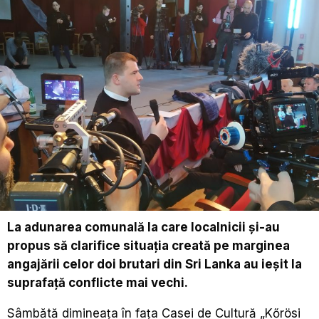
La adunarea comunală la care localnicii şi-au
propus să clarifice situaţia creată pe marginea
angajării celor doi brutari din Sri Lanka au ieşit la
suprafaţă conflicte mai vechi.
Sâmbătă dimineaţa în faţa Casei de Cultură „Kőrösi