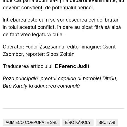
încercat până acum să-i ţină departe evenimente, au
devenit conştienţi de potenţialul pericol.
Întrebarea este cum se vor descurca cei doi brutari
în toiul acestui conflict, în care au picat fără să aibă
de fapt vreo legătură cu el.
Operator: Fodor Zsuzsanna, editor imagine: Csont
Zsombor, reporter: Sipos Zoltán
Traducerea articolului:
E Ferenc Judit
Poza principală: preotul capelan al parohiei Ditrău,
Bíró Károly la adunarea comunală
AGM ECO CORPORATE SRL
BÍRÓ KÁROLY
BRUTARI