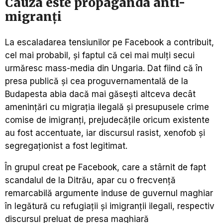
Cauza este propaganda anti-
migranţi
La escaladarea tensiunilor pe Facebook a contribuit,
cel mai probabil, şi faptul că cei mai mulţi secui
urmăresc mass-media din Ungaria. Dat fiind că în
presa publică şi cea proguvernamentală de la
Budapesta abia dacă mai găseşti altceva decât
ameninţări cu migraţia ilegală şi presupusele crime
comise de imigranţi, prejudecăţile oricum existente
au fost accentuate, iar discursul rasist, xenofob şi
segregaţionist a fost legitimat.
În grupul creat pe Facebook, care a stârnit de fapt
scandalul de la Ditrău, apar cu o frecvenţă
remarcabilă argumente induse de guvernul maghiar
în legătură cu refugiaţii şi imigranţii ilegali, respectiv
discursul preluat de presa maghiară