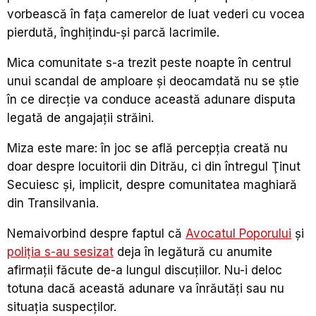
vorbească în faţa camerelor de luat vederi cu vocea
pierdută, înghiţindu-şi parcă lacrimile.
Mica comunitate s-a trezit peste noapte în centrul
unui scandal de amploare şi deocamdată nu se ştie
în ce direcţie va conduce această adunare disputa
legată de angajaţii străini.
Miza este mare: în joc se află percepţia creată nu
doar despre locuitorii din Ditrău, ci din întregul Ţinut
Secuiesc şi, implicit, despre comunitatea maghiară
din Transilvania.
Nemaivorbind despre faptul că
Avocatul Poporului
şi
poliţia s-au sesizat
deja în legătură cu anumite
afirmaţii făcute de-a lungul discuţiilor. Nu-i deloc
totuna dacă această adunare va înrăutăți sau nu
situaţia suspecţilor.