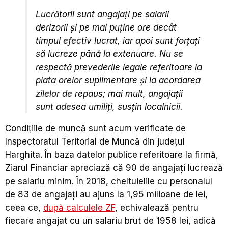
Lucrătorii sunt angajaţi pe salarii
derizorii şi pe mai puţine ore decât
timpul efectiv lucrat, iar apoi sunt forţaţi
să lucreze până la extenuare. Nu se
respectă prevederile legale referitoare la
plata orelor suplimentare şi la acordarea
zilelor de repaus; mai mult, angajaţii
sunt adesea umiliţi, susţin localnicii.
Condiţiile de muncă sunt acum verificate de
Inspectoratul Teritorial de Muncă din judeţul
Harghita. În baza datelor publice referitoare la firmă,
Ziarul Financiar apreciază că 90 de angajaţi lucrează
pe salariu minim. În 2018, cheltuielile cu personalul
de 83 de angajaţi au ajuns la 1,95 milioane de lei,
ceea ce,
după calculele ZF
, echivalează pentru
fiecare angajat cu un salariu brut de 1958 lei, adică