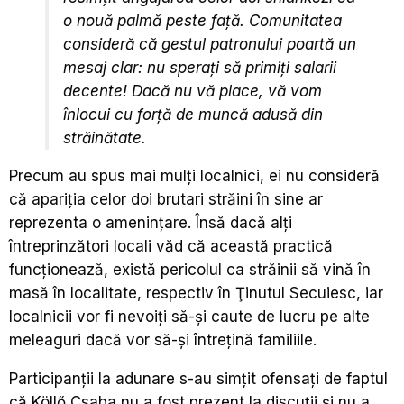
o nouă palmă peste faţă. Comunitatea
consideră că gestul patronului poartă un
mesaj clar: nu speraţi să primiţi salarii
decente! Dacă nu vă place, vă vom
înlocui cu forţă de muncă adusă din
străinătate.
Precum au spus mai mulţi localnici, ei nu consideră
că apariţia celor doi brutari străini în sine ar
reprezenta o ameninţare. Însă dacă alţi
întreprinzători locali văd că această practică
funcţionează, există pericolul ca străinii să vină în
masă în localitate, respectiv în Ţinutul Secuiesc, iar
localnicii vor fi nevoiţi să-şi caute de lucru pe alte
meleaguri dacă vor să-şi întreţină familiile.
Participanţii la adunare s-au simţit ofensaţi de faptul
că Köllő Csaba nu a fost prezent la discuţii şi nu a