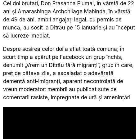
Cei doi brutari, Don Prasanna Piumal, în vârstă de 22
ani şi Amarashinga Archchilage Mahinda, în vârstă
de 49 de ani, ambii angajaţi legal, cu permis de
muncă, au sosit la Ditrău pe 15 ianuarie şi au început
să lucreze imediat.
Despre sosirea celor doi a aflat toată comuna; în
scurt timp a apărut pe Facebook un grup închis,
denumit „Vrem un Ditrău fără migranţi”, grup în care,
preţ de câteva zile, a escaladat o adevărată
demenţă anti-imigranţi, aparent necontrolată de
vreun moderator: membrii au publicat sute de
comentarii rasiste, impregnate de ură şi ameninţări.