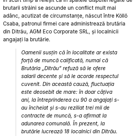
brutarii străini se ascunde un conflict mult mai
adânc, acutizat de circumstanţe, născut între Köllő
Csaba, patronul firmei care administrează brutăria
din Ditrău, AGM Eco Corporate SRL, şi localnicii
angajaţi la brutărie.
Oamenii susţin că în localitate ar exista
forţă de muncă calificată, numai că
Brutăria „Ditrău” refuză să le ofere
salarii decente şi să le acorde respectul
cuvenit. Din această cauză, fluctuaţia
este deosebit de mare: în doar câţiva
ani, la întreprinderea cu 90 a angajaţi s-
au încheiat şi s-au reziliat trei mii de
contracte de muncă, s-a afirmat la
adunarea comunală. În prezent, la
brutărie lucrează 18 localnici din Ditrău.