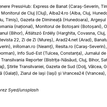
rtenere PressHub: Express de Banat (Caraș-Severin, Ti
, Monitorul de Cluj (Cluj), Alba24.ro (Alba, Cluj, Huned
u, Timiș), Gazeta de Dimineață (Hunedoara), Argeșul 
ania (național), Monitorul de Botoșani (Botoșani), 
anul (Bihor), Átlátszó Erdély (Harghita, Covasna, Cluj,
evista 22, Zi de Zi (Mureș), Arad24.net (Arad), Banatu
erin), inRoman.ro (Neamț), Resita.ro (Caraș-Severin), 
orman), Info Sud-Est (Tulcea, Constanța), Jurnalul de
 Transilvania Reporter (Bistrița-Năsăud, Cluj, Bihor, S
), Știrile Transilvaniei, Gazeta de Sud (Dolj, Vâlcea, G
ră (Galați), Ziarul de Iași (Iași) și Vrancea24 (Vrancea),
brez Syed/unsplash