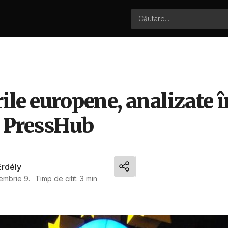
ile europene, analizate 
t PressHub
Erdély
embrie 9.
Timp de citit: 3 min