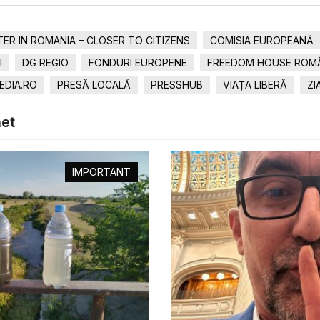
R IN ROMANIA – CLOSER TO CITIZENS
COMISIA EUROPEANĂ
I
DG REGIO
FONDURI EUROPENE
FREEDOM HOUSE ROM
EDIA.RO
PRESĂ LOCALĂ
PRESSHUB
VIAȚA LIBERĂ
ZI
het
IMPORTANT