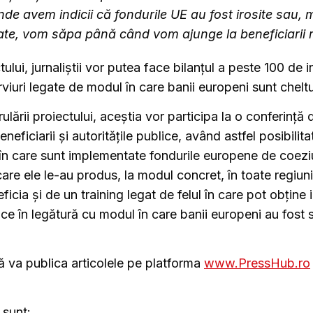
de avem indicii că fondurile UE au fost irosite sau, 
ate, vom săpa până când vom ajunge la beneficiarii r
tului, jurnaliștii vor putea face bilanțul a peste 100 de i
erviuri legate de modul în care banii europeni sunt chelt
ulării proiectului, aceștia vor participa la o conferință 
neficiarii și autoritățile publice, având astfel posibilit
n care sunt implementate fondurile europene de coeziu
are ele le-au produs, la modul concret, în toate regiunil
ficia și de un training legat de felul în care pot obține 
lice în legătură cu modul în care banii europeni au fost 
ă va publica articolele pe platforma
www.PressHub.ro
 sunt: