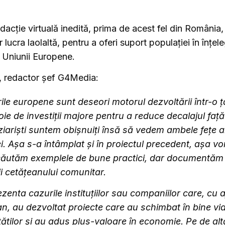
redacție virtuală inedită, prima de acest fel din România, 
 lucra laolaltă, pentru a oferi suport populației în înțele
 Uniunii Europene.
i, redactor șef G4Media:
ile europene sunt deseori motorul dezvoltării într-o 
ie de investiții majore pentru a reduce decalajul față
ziariști suntem obișnuiți însă să vedem ambele fețe a
. Așa s-a întâmplat și în proiectul precedent, așa vo
ăutăm exemplele de bune practici, dar documentăm ș
ii cetățeanului comunitar.
enta cazurile instituțiilor sau companiilor care, cu a
n, au dezvoltat proiecte care au schimbat în bine vi
ăților și au adus plus-valoare în economie. Pe de alt