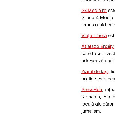
G4Media.ro
este
Group 4 Media 
impus rapid ca o
Viața Liberă
este
Átlátszó Erdély
care face invest
adresează unui p
Ziarul de Iași
, l
on-line este ce
PressHub
, reț
România, este o 
locală ale căro
jurnalism.