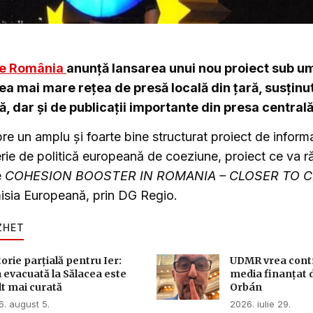
e România
anunță lansarea unui nou proiect sub u
a mai mare rețea de presă locală din țară, susținut
ă, dar și de publicații importante din presa centrală
e un amplu și foarte bine structurat proiect de inform
erie de politică europeană de coeziune, proiect ce va
e
COHESION BOOSTER IN ROMANIA – CLOSER TO C
isia Europeană, prin DG Regio.
ZHET
torie parțială pentru Ier:
UDMR vrea contro
 evacuată la Sălacea este
media finanțat 
t mai curată
Orbán
. august 5.
2026. iulie 29.