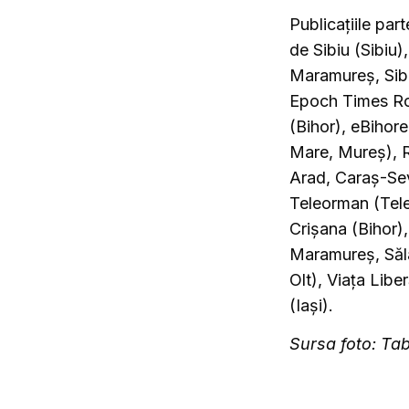
Publicațiile pa
de Sibiu (Sibiu)
Maramureș, Sibi
Epoch Times Rom
(Bihor), eBihore
Mare, Mureș), R
Arad, Caraș-Sev
Teleorman (Tele
Crișana (Bihor),
Maramureș, Sălaj
Olt), Viața Libe
(Iași).
Sursa foto: Ta