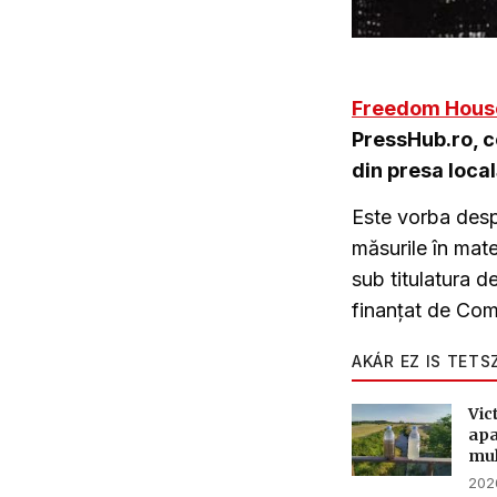
Freedom Hous
PressHub.ro, ce
din presa local
Este vorba despr
măsurile în mat
sub titulatura d
finanțat de Com
AKÁR EZ IS TETS
Vic
apa
mul
2026