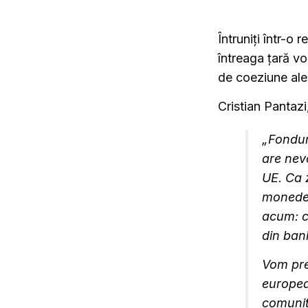
Întruniți într-o 
întreaga țară vor
de coeziune ale
Cristian Pantaz
„Fondur
are nevo
UE. Ca 
monedei
acum: c
din ban
Vom prez
europea
comunit