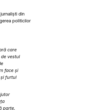
jurnaliști din
gerea politicilor
țară care
 de vestul
le
m face și
i furtul
jutor
ața
ă parte,