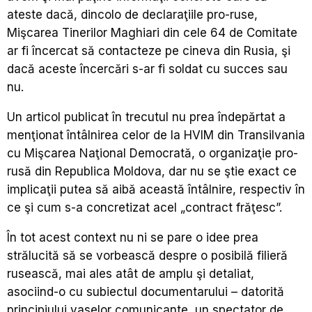
ateste dacă, dincolo de declaraţiile pro-ruse,
Mişcarea Tinerilor Maghiari din cele 64 de Comitate
ar fi încercat să contacteze pe cineva din Rusia, şi
dacă aceste încercări s-ar fi soldat cu succes sau
nu.
Un articol publicat în trecutul nu prea îndepărtat a
menţionat întâlnirea celor de la HVIM din Transilvania
cu Mişcarea Naţional Democrată, o organizaţie pro-
rusă din Republica Moldova, dar nu se ştie exact ce
implicaţii putea să aibă această întâlnire, respectiv în
ce şi cum s-a concretizat acel „contract frăţesc”.
În tot acest context nu ni se pare o idee prea
strălucită să se vorbească despre o posibilă filieră
rusească, mai ales atât de amplu şi detaliat,
asociind-o cu subiectul documentarului – datorită
principiului vaselor comunicante, un spectator de