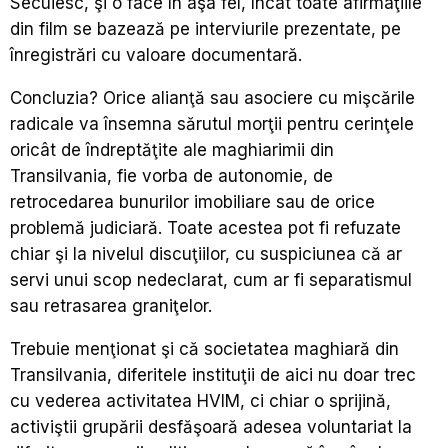
Secuiesc, şi o face în aşa fel, încât toate afirmaţiile
din film se bazează pe interviurile prezentate, pe
înregistrări cu valoare documentară.
Concluzia? Orice alianţă sau asociere cu mişcările
radicale va însemna sărutul morţii pentru cerinţele
oricât de îndreptăţite ale maghiarimii din
Transilvania, fie vorba de autonomie, de
retrocedarea bunurilor imobiliare sau de orice
problemă judiciară. Toate acestea pot fi refuzate
chiar şi la nivelul discuţiilor, cu suspiciunea că ar
servi unui scop nedeclarat, cum ar fi separatismul
sau retrasarea graniţelor.
Trebuie menţionat şi că societatea maghiară din
Transilvania, diferitele instituţii de aici nu doar trec
cu vederea activitatea HVIM, ci chiar o sprijină,
activiştii grupării desfăşoară adesea voluntariat la