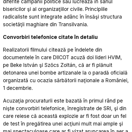
diferite campanii politice sau lucrează în sânul
bisericilor şi al organizaţiilor civile. Principiile
radicaliste sunt integrate adânc în însăşi structura
societăţii maghiare din Transilvania.
Convorbiri telefonice citate în detaliu
Realizatorii filmului citează pe îndelete din
documentele în care DIICOT acuză doi lideri HVIM,
pe Beke István şi Szőcs Zoltán, că ar fi plănuit
detonarea unei bombe artizanale la o paradă oficială
organizată cu ocazia sărbătorii naţionale a României,
1 decembrie.
Acuzaţia procuraturii este bazată în primul rând pe
nişte convorbiri telefonice, înregistrate de SRI, şi din
care reiese că această explozie ar fi fost doar un fel
de test în pregătirea unei acţiuni mult mai ample şi
mai spectaculoase care ar fi vizat aruncarea în aer a