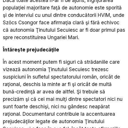
Dacă toate acestea n-ar fi de ajuns, îngrijorarea
populaţiei majoritare faţă de autonomie este sporită
şi de interviul cu unul dintre conducătorii HVIM, unde
Szőcs Csongor face afirmaţia clară şi fără echivoc
că autonomia Ţinutului Secuiesc ar fi doar primul pas
spre reconstituirea Ungariei Mari.
Întăreşte prejudecăţile
În acest moment putem fi siguri că strădaniile care
vizează autonomia Ţinutului Secuiesc trezesc
suspiciuni în sufletul spectatorului român, oricât de
raţional, deschis la minte ar fi şi oricât de multă
bună-credinţă ar avea de altfel. Şi trebuie să
precizăm şi că cei mai mulţi dintre spectatori nici nu
sunt foarte deschişi, nici nu gândesc neapărat
raţional. Documentarul contribuie la accentuarea
prejudecăţilor legate de autonomia Ţinutului