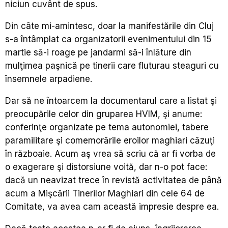
niciun cuvânt de spus.
Din câte mi-amintesc, doar la manifestările din Cluj
s-a întâmplat ca organizatorii evenimentului din 15
martie să-i roage pe jandarmi să-i înlăture din
mulţimea paşnică pe tinerii care fluturau steaguri cu
însemnele arpadiene.
Dar să ne întoarcem la documentarul care a listat şi
preocupările celor din gruparea HVIM, şi anume:
conferinţe organizate pe tema autonomiei, tabere
paramilitare şi comemorările eroilor maghiari căzuţi
în războaie. Acum aş vrea să scriu că ar fi vorba de
o exagerare şi distorsiune voită, dar n-o pot face:
dacă un neavizat trece în revistă activitatea de până
acum a Mişcării Tinerilor Maghiari din cele 64 de
Comitate, va avea cam această impresie despre ea.