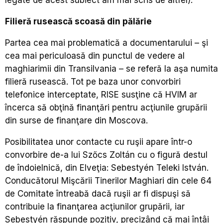
Filieră rusească scoasă din pălărie
Partea cea mai problematică a documentarului – şi
cea mai periculoasă din punctul de vedere al
maghiarimii din Transilvania – se referă la aşa numita
filieră rusească. Tot pe baza unor convorbiri
telefonice interceptate, RISE susţine că HVIM ar
încerca să obţină finanţări pentru acţiunile grupării
din surse de finanţare din Moscova.
Posibilitatea unor contacte cu ruşii apare într-o
convorbire de-a lui Szőcs Zoltán cu o figură destul
de îndoielnică, din Elveţia: Sebestyén Teleki István.
Conducătorul Mişcării Tinerilor Maghiari din cele 64
de Comitate întreabă dacă ruşii ar fi dispuşi să
contribuie la finanţarea acţiunilor grupării, iar
Sebestyén răspunde pozitiv, precizând că mai întâi