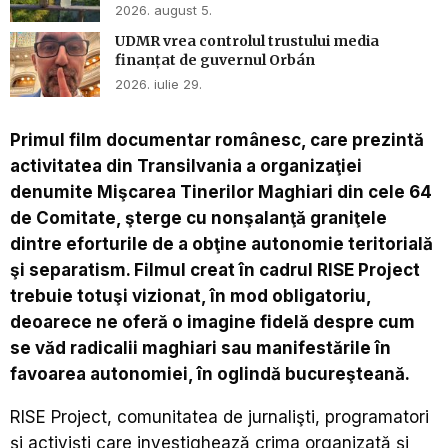
2026. august 5.
UDMR vrea controlul trustului media
finanțat de guvernul Orbán
2026. iulie 29.
Primul film documentar românesc, care prezintă
activitatea din Transilvania a organizaţiei
denumite Mişcarea Tinerilor Maghiari din cele 64
de Comitate, şterge cu nonşalanţă graniţele
dintre eforturile de a obţine autonomie teritorială
şi separatism. Filmul creat în cadrul RISE Project
trebuie totuşi vizionat, în mod obligatoriu,
deoarece ne oferă o imagine fidelă despre cum
se văd radicalii maghiari sau manifestările în
favoarea autonomiei, în oglindă bucureşteană.
RISE Project, comunitatea de jurnalişti, programatori
şi activişti care investighează crima organizată şi