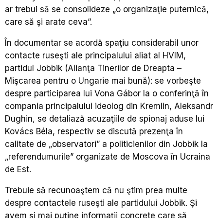
ar trebui să se consolideze „o organizaţie puternică,
care să şi arate ceva”.
În documentar se acordă spaţiu considerabil unor
contacte ruseşti ale principalului aliat al HVIM,
partidul Jobbik (Alianţa Tinerilor de Dreapta –
Mişcarea pentru o Ungarie mai bună): se vorbeşte
despre participarea lui Vona Gábor la o conferinţă în
compania principalului ideolog din Kremlin, Aleksandr
Dughin, se detaliază acuzaţiile de spionaj aduse lui
Kovács Béla, respectiv se discută prezenţa în
calitate de „observatori” a politicienilor din Jobbik la
„referendumurile” organizate de Moscova în Ucraina
de Est.
Trebuie să recunoaştem că nu ştim prea multe
despre contactele ruseşti ale partidului Jobbik. Şi
avem şi mai puţine informaţii concrete care să