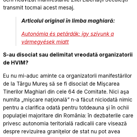
transmit tocmai acest mesaj.
Articolul original în limba maghiară:
Autonómia és petárdák: így szívunk a
vármegyések miatt
S-au disociat sau delimitat vreodată organizatorii
de HVIM?
Eu nu mi-aduc aminte ca organizatorii manifestărilor
de la Târgu Mureş să se fi disociat de Mişcarea
Tinerilor Maghiari din cele 64 de Comitate. Nici aşa
numita „mişcare naţională” n-a făcut niciodată nimic
pentru a clarifica odată pentru totdeauna şi în ochii
populaţiei majoritare din România: în dezbaterile care
privesc autonomia teritorială radicalii care visează
despre revizuirea graniţelor de stat nu pot avea