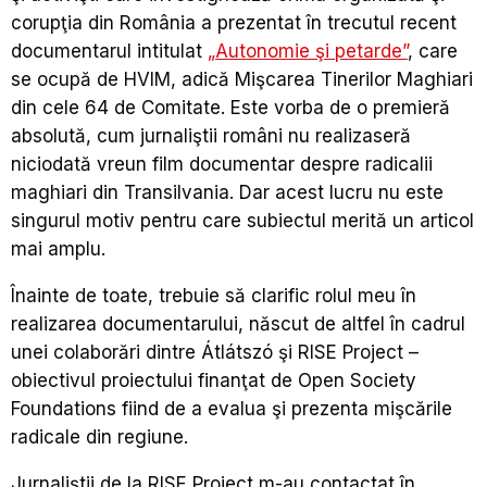
corupţia din România a prezentat în trecutul recent
documentarul intitulat
„Autonomie şi petarde”
, care
se ocupă de HVIM, adică Mişcarea Tinerilor Maghiari
din cele 64 de Comitate. Este vorba de o premieră
absolută, cum jurnaliştii români nu realizaseră
niciodată vreun film documentar despre radicalii
maghiari din Transilvania. Dar acest lucru nu este
singurul motiv pentru care subiectul merită un articol
mai amplu.
Înainte de toate, trebuie să clarific rolul meu în
realizarea documentarului, născut de altfel în cadrul
unei colaborări dintre
Átlátszó şi RISE Project –
obiectivul proiectului finanţat de Open Society
Foundations fiind de a evalua şi prezenta mişcările
radicale din regiune.
Jurnaliştii de la RISE Project m-au contactat în