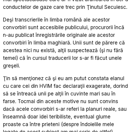
conductelor de gaze care trec prin Ţinutul Secuiesc.
Deşi transcrierile în limba română ale acestor
convorbiri sunt accesibile publicului, procurorii încă
n-au publicat înregistrările originale ale acestor
convorbiri în limba maghiară. Unii sunt de părere că
acestea nici nu există, alţii suspectează (şi nu fără
temei) că în cursul traducerii lor s-ar fi făcut unele
greşeli.
Ţin să menţionez că şi eu am putut constata elanul
cu care cei din HVIM fac declaraţii exagerate, dorind
să se întreacă unii pe alţii în cuvinte mari sau în
farse. Tocmai din aceste motive nu sunt convins
dacă acele convorbiri s-ar referi la planuri reale, sau
înseamnă doar idei teribiliste, eventual glume
proaste ca între prieteni (despre îndoielile mele
legate de acest subiect am mai scris de altfel).