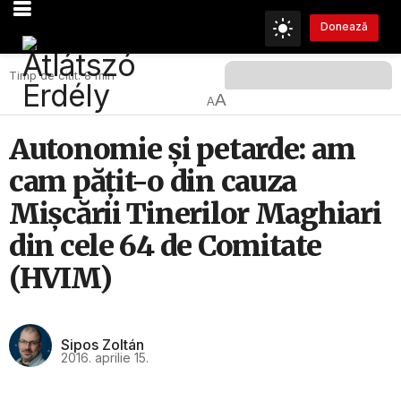
Donează
Timp de citit: 8 min
A
A
Autonomie şi petarde: am
cam păţit-o din cauza
Mişcării Tinerilor Maghiari
din cele 64 de Comitate
(HVIM)
Sipos Zoltán
2016. aprilie 15.