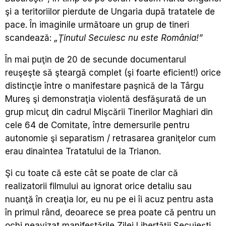
şi a teritoriilor pierdute de Ungaria după tratatele de
pace. În imaginile următoare un grup de tineri
scandează:
„Ţinutul Secuiesc nu este România!”
În mai puţin de 20 de secunde documentarul
reuşeşte să şteargă complet (şi foarte eficient!) orice
distincţie între o manifestare paşnică de la Târgu
Mureş şi demonstraţia violentă desfăşurată de un
grup micuţ din cadrul Mişcării Tinerilor Maghiari din
cele 64 de Comitate, între demersurile pentru
autonomie şi separatism / retrasarea graniţelor cum
erau dinaintea Tratatului de la Trianon.
Şi cu toate că este cât se poate de clar că
realizatorii filmului au ignorat orice detaliu sau
nuanţă în creaţia lor, eu nu pe ei îi acuz pentru asta
în primul rând, deoarece se prea poate că pentru un
ochi neavizat manifestările Zilei Libertăţii Secuieşti