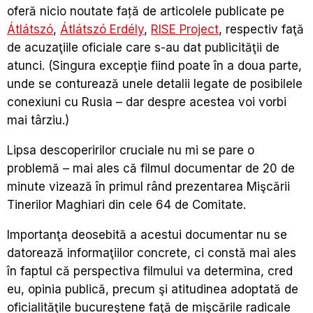
oferă nicio noutate faţă de articolele publicate pe
Átlátszó
,
Átlátszó Erdély
,
RISE Project
, respectiv faţă
de acuzaţiile oficiale care s-au dat publicităţii de
atunci. (Singura excepţie fiind poate în a doua parte,
unde se conturează unele detalii legate de posibilele
conexiuni cu Rusia – dar despre acestea voi vorbi
mai târziu.)
Lipsa descoperirilor cruciale nu mi se pare o
problemă – mai ales că filmul documentar de 20 de
minute vizează în primul rând prezentarea Mişcării
Tinerilor Maghiari din cele 64 de Comitate.
Importanţa deosebită a acestui documentar nu se
datorează informaţiilor concrete, ci constă mai ales
în faptul că perspectiva filmului va determina, cred
eu, opinia publică, precum şi atitudinea adoptată de
oficialităţile bucureştene faţă de mişcările radicale