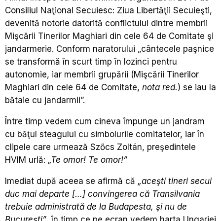
Consiliul Naţional Secuiesc: Ziua Libertăţii Secuieşti,
devenită notorie datorită conflictului dintre membrii
Mişcării Tinerilor Maghiari din cele 64 de Comitate şi
jandarmerie. Conform naratorului „cântecele paşnice
se transformă în scurt timp în lozinci pentru
autonomie, iar membrii grupării (Mişcării Tinerilor
Maghiari din cele 64 de Comitate,
nota red.
) se iau la
bătaie cu jandarmii”.
Între timp vedem cum cineva împunge un jandram
cu băţul steagului cu simbolurile comitatelor, iar în
clipele care urmează Szőcs Zoltán, preşedintele
HVIM urlă:
„Te omor! Te omor!”
Imediat după aceea se afirmă că
„aceşti tineri secui
duc mai departe […] convingerea că Transilvania
trebuie administrată de la Budapesta, şi nu de
Bucureşti”
, în timp ce pe ecran vedem harta Ungariei