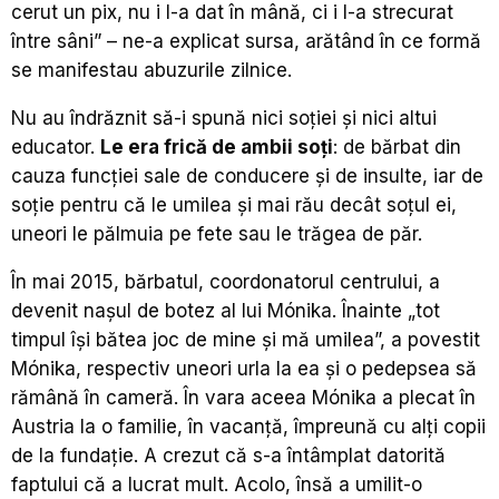
cerut un pix, nu i l-a dat în mână, ci i l-a strecurat
între sâni” – ne-a explicat sursa, arătând în ce formă
se manifestau abuzurile zilnice.
Nu au îndrăznit să-i spună nici soției și nici altui
educator.
Le era frică de ambii soți
: de bărbat din
cauza funcției sale de conducere și de insulte, iar de
soție pentru că le umilea și mai rău decât soțul ei,
uneori le pălmuia pe fete sau le trăgea de păr.
În mai 2015, bărbatul, coordonatorul centrului, a
devenit nașul de botez al lui Mónika. Înainte „tot
timpul își bătea joc de mine și mă umilea”, a povestit
Mónika, respectiv uneori urla la ea și o pedepsea să
rămână în cameră. În vara aceea Mónika a plecat în
Austria la o familie, în vacanță, împreună cu alți copii
de la fundație. A crezut că s-a întâmplat datorită
faptului că a lucrat mult. Acolo, însă a umilit-o