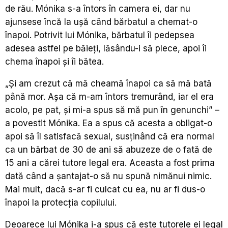
de rău. Mónika s-a întors în camera ei, dar nu
ajunsese încă la ușă când bărbatul a chemat-o
înapoi. Potrivit lui Mónika, bărbatul îi pedepsea
adesea astfel pe băieți, lăsându-i să plece, apoi îi
chema înapoi și îi bătea.
„Și am crezut că mă cheamă înapoi ca să mă bată
până mor. Așa că m-am întors tremurând, iar el era
acolo, pe pat, și mi-a spus să mă pun în genunchi” –
a povestit Mónika. Ea a spus că acesta a obligat-o
apoi să îl satisfacă sexual, susținând că era normal
ca un bărbat de 30 de ani să abuzeze de o fată de
15 ani a cărei tutore legal era. Aceasta a fost prima
dată când a șantajat-o să nu spună nimănui nimic.
Mai mult, dacă s-ar fi culcat cu ea, nu ar fi dus-o
înapoi la protecția copilului.
Deoarece lui Mónika i-a spus că este tutorele ei legal