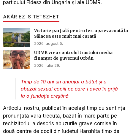
partidului Fidesz din Ungaria și ale UDMR.
AKÁR EZ IS TETSZHET
Victorie parțială pentru Ier: apa evacuată la
Sălacea este mult mai curată
2026. august 5.
UDMR vrea controlul trustului media
finanțat de guvernul Orbán
2026. iulie 29.
Timp de 10 ani un angajat a bătut și a
abuzat sexual copiii pe care-i avea în grijă
la o fundație creștină
Articolul nostru, publicat în același timp cu sentința
pronunțată vara trecută, bazat în mare parte pe
rechizitoriu, a descris abuzurile grave comise în
două centre de copii din județul Harghita timp de