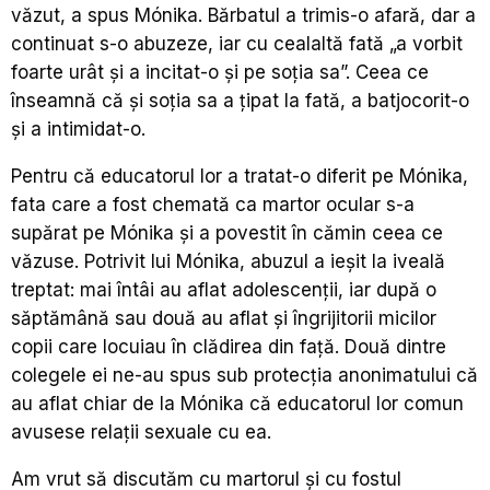
văzut, a spus Mónika. Bărbatul a trimis-o afară, dar a
continuat s-o abuzeze, iar cu cealaltă fată „a vorbit
foarte urât și a incitat-o și pe soția sa”. Ceea ce
înseamnă că și soția sa a țipat la fată, a batjocorit-o
și a intimidat-o.
Pentru că educatorul lor a tratat-o diferit pe Mónika,
fata care a fost chemată ca martor ocular s-a
supărat pe Mónika și a povestit în cămin ceea ce
văzuse. Potrivit lui Mónika, abuzul a ieșit la iveală
treptat: mai întâi au aflat adolescenții, iar după o
săptămână sau două au aflat și îngrijitorii micilor
copii care locuiau în clădirea din față. Două dintre
colegele ei ne-au spus sub protecția anonimatului că
au aflat chiar de la Mónika că educatorul lor comun
avusese relații sexuale cu ea.
Am vrut să discutăm cu martorul și cu fostul