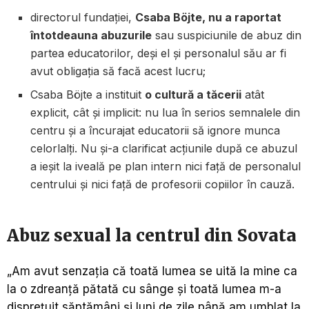
directorul fundației,
Csaba Böjte, nu a raportat
întotdeauna abuzurile
sau suspiciunile de abuz din
partea educatorilor, deși el și personalul său ar fi
avut obligația să facă acest lucru;
Csaba Böjte a instituit
o cultură a tăcerii
atât
explicit, cât și implicit: nu lua în serios semnalele din
centru și a încurajat educatorii să ignore munca
celorlalți. Nu și-a clarificat acțiunile după ce abuzul
a ieșit la iveală pe plan intern nici față de personalul
centrului și nici față de profesorii copiilor în cauză.
Abuz sexual la centrul din Sovata
„Am avut senzația că toată lumea se uită la mine ca
la o zdreanță pătată cu sânge și toată lumea m-a
disprețuit săptămâni și luni de zile până am umblat la