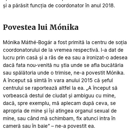
și a părăsit funcția de coordonator în anul 2018.
Povestea lui Mónika
Mónika Máthé-Bogár a fost primită la centru de soția
coordonatorului de la vremea respectivă. I-a dat de
lucru prin casă și a râs de ea sau a ironizat-o adesea
dacă fata nou-venită nu știa unde se afla bucătăria
sau spălătoria unde o trimise, ne-a povestit Mónika.
A început să simtă în vara anului 2015 că șeful
centrului se raportează altfel la ea. „A început să
vorbească destul de ciudat și ambiguu cu mine,
dacă, spre exemplu, mă aplecam după ceva, se
apropria de mine și își atingea organul sexual de
mine, sau când mă schimbam, fix atunci intra în
cameră sau în baie” – ne-a povestit ea.