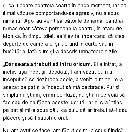
și că îi poate controla soarta în orice moment, iar ea
îl mai văzuse comportându-se agresiv, nu a spus
nimănui. Apoi au venit sărbătorile de iarnă, când au
rămas doar câteva persoane la centru, în afară de
Mónika. În timpul zilei, ea îl evita, încercând să stea
departe de camera ei și lucrând în curte sau în
bucătărie. Iată cum și-a descris următoarele zile:
„
Dar seara a trebuit să intru oricum.
El a intrat, a
închis ușa încet și, deodată, l-am văzut cum a
început să se dezbrace acolo, a venit la mine, m-a
așezat pe pat și a început să mă dezbrace. Pur și
simplu nu știam, eram confuză, nu știam ce voia să
fac sau de ce făcea aceste lucruri, iar el s-a întins
pe pat și mi-a spus că… ca eu… că ar trebui să-i dau
plăcere și să-l satisfac oral.
Nu am avut ce face, am făcut ce mi-a spus fiindcă