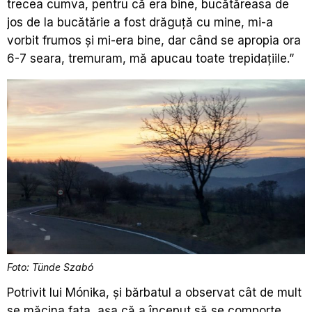
trecea cumva, pentru că era bine, bucătăreasa de
jos de la bucătărie a fost drăguță cu mine, mi-a
vorbit frumos și mi-era bine, dar când se apropia ora
6-7 seara, tremuram, mă apucau toate trepidațiile.”
Foto: Tünde Szabó
Potrivit lui Mónika, și bărbatul a observat cât de mult
se măcina fata, așa că a început să se comporte