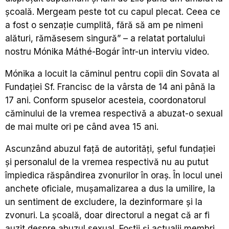
școală. Mergeam peste tot cu capul plecat. Ceea ce
a fost o senzație cumplită, fără să am pe nimeni
alături, rămăsesem singură” – a relatat portalului
nostru Mónika Máthé-Bogár într-un interviu video.
Mónika a locuit la căminul pentru copii din Sovata al
Fundației Sf. Francisc de la vârsta de 14 ani până la
17 ani. Conform spuselor acesteia, coordonatorul
căminului de la vremea respectivă a abuzat-o sexual
de mai multe ori pe când avea 15 ani.
Ascunzând abuzul față de autorități, șeful fundației
și personalul de la vremea respectivă nu au putut
împiedica răspândirea zvonurilor în oraș. În locul unei
anchete oficiale, mușamalizarea a dus la umilire, la
un sentiment de excludere, la dezinformare și la
zvonuri. La școală, doar directorul a negat că ar fi
auzit despre abuzul sexual. Foștii și actualii membri