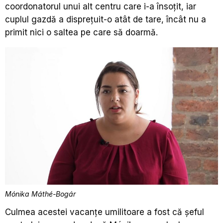
coordonatorul unui alt centru care i-a însoțit, iar
cuplul gazdă a disprețuit-o atât de tare, încât nu a
primit nici o saltea pe care să doarmă.
Mónika Máthé-Bogár
Culmea acestei vacanțe umilitoare a fost că șeful