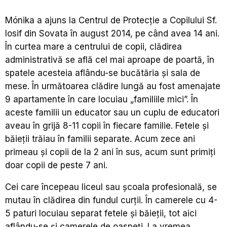
Mónika a ajuns la Centrul de Protecție a Copilului Sf.
Iosif din Sovata în august 2014, pe când avea 14 ani.
În curtea mare a centrului de copii, clădirea
administrativă se află cel mai aproape de poartă, în
spatele acesteia aflându-se bucătăria și sala de
mese. În următoarea clădire lungă au fost amenajate
9 apartamente în care locuiau „familiile mici”. În
aceste familii un educator sau un cuplu de educatori
aveau în grijă 8-11 copii în fiecare familie. Fetele și
băieții trăiau în familii separate. Acum zece ani
primeau și copii de la 2 ani în sus, acum sunt primiți
doar copii de peste 7 ani.
Cei care începeau liceul sau școala profesională, se
mutau în clădirea din fundul curții. În camerele cu 4-
5 paturi locuiau separat fetele și băieții, tot aici
aflându-se și camerele de oaspeți. La vremea