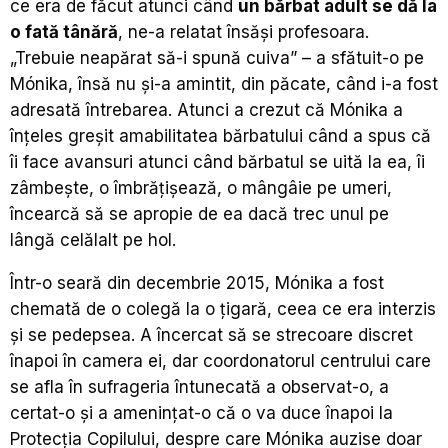
ce era de făcut atunci când
un bărbat adult se dă la
o fată tânără
, ne-a relatat însăși profesoara.
„Trebuie neapărat să-i spună cuiva” – a sfătuit-o pe
Mónika, însă nu și-a amintit, din păcate, când i-a fost
adresată întrebarea. Atunci a crezut că Mónika a
înțeles greșit amabilitatea bărbatului când a spus că
îi face avansuri atunci când bărbatul se uită la ea, îi
zâmbește, o îmbrățișează, o mângâie pe umeri,
încearcă să se apropie de ea dacă trec unul pe
lângă celălalt pe hol.
Într-o seară din decembrie 2015, Mónika a fost
chemată de o colegă la o țigară, ceea ce era interzis
și se pedepsea. A încercat să se strecoare discret
înapoi în camera ei, dar coordonatorul centrului care
se afla în sufrageria întunecată a observat-o, a
certat-o și a amenințat-o că o va duce înapoi la
Protecția Copilului, despre care Mónika auzise doar