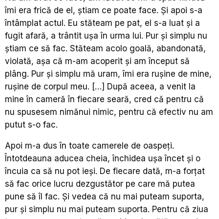
îmi era frică de el, știam ce poate face. Și apoi s-a
întâmplat actul. Eu stăteam pe pat, el s-a luat și a
fugit afară, a trântit ușa în urma lui. Pur și simplu nu
știam ce să fac. Stăteam acolo goală, abandonată,
violată, așa că m-am acoperit și am început să
plâng. Pur și simplu mă uram, îmi era rușine de mine,
rușine de corpul meu. […] După aceea, a venit la
mine în cameră în fiecare seară, cred că pentru că
nu spusesem nimănui nimic, pentru că efectiv nu am
putut s-o fac.
Apoi m-a dus în toate camerele de oaspeți.
Întotdeauna aducea cheia, închidea ușa încet și o
încuia ca să nu pot ieși. De fiecare dată, m-a forțat
să fac orice lucru dezgustător pe care mă putea
pune să îl fac. Și vedea că nu mai puteam suporta,
pur și simplu nu mai puteam suporta. Pentru că ziua