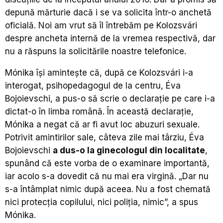
depună mărturie dacă i se va solicita într-o anchetă
oficială. Noi am vrut să îl întrebăm pe Kolozsvári
despre ancheta internă de la vremea respectivă, dar
nu a răspuns la solicitările noastre telefonice.
Mónika își amintește că, după ce Kolozsvári i-a
interogat, psihopedagogul de la centru, Éva
Bojoievschi, a pus-o să scrie o declarație pe care i-a
dictat-o în limba română. În această declarație,
Mónika a negat că ar fi avut loc abuzuri sexuale.
Potrivit amintirilor sale, câteva zile mai târziu, Éva
Bojoievschi
a dus-o la ginecologul din localitate
,
spunând că este vorba de o examinare importantă,
iar acolo s-a dovedit că nu mai era virgină. „Dar nu
s-a întâmplat nimic după aceea. Nu a fost chemată
nici protecția copilului, nici poliția, nimic”, a spus
Mónika.