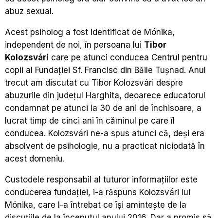
abuz sexual.
Acest psiholog a fost identificat de Mónika,
independent de noi, în persoana lui
Tibor
Kolozsvári
care pe atunci conducea Centrul pentru
copii al Fundației Sf. Francisc din Băile Tușnad. Anul
trecut am discutat cu Tibor Kolozsvári despre
abuzurile din județul Harghita, deoarece educatorul
condamnat pe atunci la 30 de ani de închisoare, a
lucrat timp de cinci ani în căminul pe care îl
conducea. Kolozsvári ne-a spus atunci că, deși era
absolvent de psihologie, nu a practicat niciodată în
acest domeniu.
Custodele responsabil al tuturor informațiilor este
conducerea fundației, i-a răspuns Kolozsvári lui
Mónika, care l-a întrebat ce își amintește de la
discuțiile de la începutul anului 2016. Dar a promis să