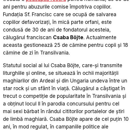
ani pentru abuzurile comise împotriva copiilor.
Fundația Sf. Francisc care se ocupă de salvarea
copiilor defavorizați, în mică parte orfani, este
condusă de 30 de ani de fondatorul acesteia,
călugărul franciscan
Csaba Böjte
. Actualmente
aceasta gestionează 25 de cămine pentru copii și 18
cămine de zi în Transilvania.
Statutul social al lui Csaba Böjte, care-și transmite
liturghiile și online, se situează în ochii majorității
maghiarilor din Ardeal și din Ungaria undeva între un
star rock și un sfânt în viață. Călugărul a câștigat în
trecut o competiție de popularitate în Transilvania și
a obținut locul II în parodia concursului pentru cel
mai sexi bărbat în rândul cititorilor portalelor de știri
de limbă maghiară. Csaba Böjte apare de cel puțin 10
ani, în mod regulat, în campaniile politice ale