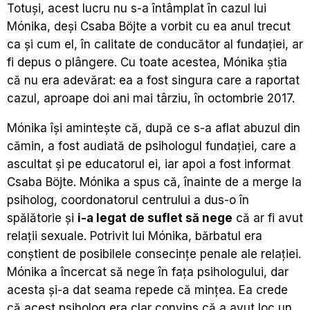
Totuși, acest lucru nu s-a întâmplat în cazul lui
Mónika, deși Csaba Böjte a vorbit cu ea anul trecut
ca și cum el, în calitate de conducător al fundației, ar
fi depus o plângere. Cu toate acestea, Mónika știa
că nu era adevărat: ea a fost singura care a raportat
cazul, aproape doi ani mai târziu, în octombrie 2017.
Mónika își amintește că, după ce s-a aflat abuzul din
cămin, a fost audiată de psihologul fundației, care a
ascultat și pe educatorul ei, iar apoi a fost informat
Csaba Böjte. Mónika a spus că, înainte de a merge la
psiholog, coordonatorul centrului a dus-o în
spălătorie și
i-a legat de suflet să nege
că ar fi avut
relații sexuale. Potrivit lui Mónika, bărbatul era
conștient de posibilele consecințe penale ale relației.
Mónika a încercat să nege în fața psihologului, dar
acesta și-a dat seama repede că mințea. Ea crede
că acest psiholog era clar convins că a avut loc un