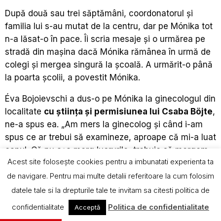
După două sau trei săptămâni, coordonatorul și
familia lui s-au mutat de la centru, dar pe Mónika tot
n-a lăsat-o în pace. Îi scria mesaje și o urmărea pe
stradă din mașina dacă Mónika rămânea în urmă de
colegi și mergea singură la școală. A urmărit-o până
la poarta școlii, a povestit Mónika.
Éva Bojoievschi a dus-o pe Mónika la ginecologul din
localitate
cu știința și permisiunea lui Csaba Böjte
,
ne-a spus ea. „Am mers la ginecolog și când i-am
spus ce ar trebui să examineze, aproape că mi-a luat
capul. Că nu așa merg lucrurile, trebuie să mergem
Acest site foloseşte cookies pentru a imbunatati experienta ta
la ginecologul legist, judecătoria trebuie să ne dea
trimiterea la medicul legist. […] S-a uitat la burta ei la
de navigare. Pentru mai multe detalii referitoare la cum folosim
ecograf, a spus că nu era însărcinată. Am spus OK,
datele tale si la drepturile tale te invitam sa citesti politica de
mulțumesc, și asta a fost tot”, a rememorat
confidentialitate
Politica de confidentialitate
Acceptă
Bojoievschi episodul.