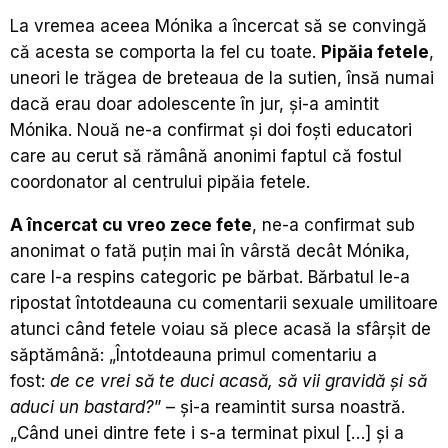
La vremea aceea Mónika a încercat să se convingă
că acesta se comporta la fel cu toate.
Pipăia fetele
,
uneori le trăgea de breteaua de la sutien, însă numai
dacă erau doar adolescente în jur, și-a amintit
Mónika. Nouă ne-a confirmat și doi foști educatori
care au cerut să rămână anonimi faptul că fostul
coordonator al centrului pipăia fetele.
A încercat cu vreo zece fete
, ne-a confirmat sub
anonimat o fată puțin mai în vârstă decât Mónika,
care l-a respins categoric pe bărbat. Bărbatul le-a
ripostat întotdeauna cu comentarii sexuale umilitoare
atunci când fetele voiau să plece acasă la sfârșit de
săptămână: „Întotdeauna primul comentariu a
fost:
de ce vrei să te duci acasă, să vii gravidă și să
aduci un bastard?
” – și-a reamintit sursa noastră.
„Când unei dintre fete i s-a terminat pixul […] și a