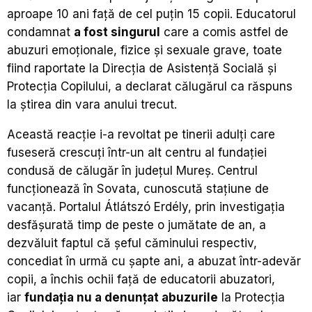
aproape 10 ani față de cel puțin 15 copii. Educatorul
condamnat
a fost singurul
care a comis astfel de
abuzuri emoționale, fizice și sexuale grave, toate
fiind raportate la Direcția de Asistență Socială și
Protecția Copilului, a declarat călugărul ca răspuns
la știrea din vara anului trecut.
Această reacție i-a revoltat pe tinerii adulți care
fuseseră crescuți într-un alt centru al fundației
condusă de călugăr în județul Mureș. Centrul
funcționează în Sovata, cunoscută stațiune de
vacanță. Portalul Átlátszó Erdély, prin investigația
desfășurată timp de peste o jumătate de an, a
dezvăluit faptul că șeful căminului respectiv,
concediat în urmă cu șapte ani, a abuzat într-adevăr
copii, a închis ochii față de educatorii abuzatori,
iar
fundația nu a denunțat abuzurile
la Protecția