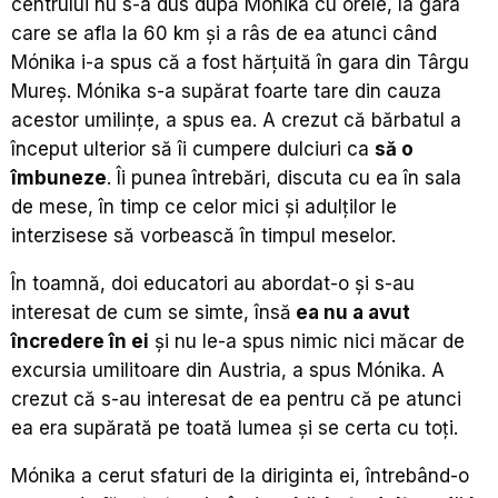
centrului nu s-a dus după Mónika cu orele, la gara
care se afla la 60 km și a râs de ea atunci când
Mónika i-a spus că a fost hărțuită în gara din Târgu
Mureș. Mónika s-a supărat foarte tare din cauza
acestor umilințe, a spus ea. A crezut că bărbatul a
început ulterior să îi cumpere dulciuri ca
să o
îmbuneze
. Îi punea întrebări, discuta cu ea în sala
de mese, în timp ce celor mici și adulților le
interzisese să vorbească în timpul meselor.
În toamnă, doi educatori au abordat-o și s-au
interesat de cum se simte, însă
ea nu a avut
încredere în ei
și nu le-a spus nimic nici măcar de
excursia umilitoare din Austria, a spus Mónika. A
crezut că s-au interesat de ea pentru că pe atunci
ea era supărată pe toată lumea și se certa cu toți.
Mónika a cerut sfaturi de la diriginta ei, întrebând-o