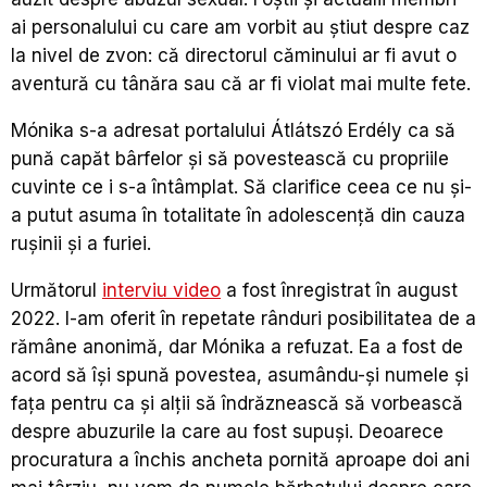
ai personalului cu care am vorbit au știut despre caz
la nivel de zvon: că directorul căminului ar fi avut o
aventură cu tânăra sau că ar fi violat mai multe fete.
Mónika s-a adresat portalului Átlátszó Erdély ca să
pună capăt bârfelor și să povestească cu propriile
cuvinte ce i s-a întâmplat. Să clarifice ceea ce nu și-
a putut asuma în totalitate în adolescență din cauza
rușinii și a furiei.
Următorul
interviu video
a fost înregistrat în august
2022. I-am oferit în repetate rânduri posibilitatea de a
rămâne anonimă, dar Mónika a refuzat. Ea a fost de
acord să își spună povestea, asumându-și numele și
fața pentru ca și alții să îndrăznească să vorbească
despre abuzurile la care au fost supuși. Deoarece
procuratura a închis ancheta pornită aproape doi ani