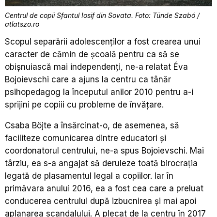
Centrul de copii Sfantul Iosif din Sovata. Foto: Tünde Szabó /
atlatszo.ro
Scopul separării adolescenților a fost crearea unui
caracter de cămin de școală pentru ca să se
obișnuiască mai independenți, ne-a relatat Éva
Bojoievschi care a ajuns la centru ca tânăr
psihopedagog la începutul anilor 2010 pentru a-i
sprijini pe copiii cu probleme de învățare.
Csaba Böjte a însărcinat-o, de asemenea, să
faciliteze comunicarea dintre educatori și
coordonatorul centrului, ne-a spus Bojoievschi. Mai
târziu, ea s-a angajat să deruleze toată birocrația
legată de plasamentul legal a copiilor. Iar în
primăvara anului 2016, ea a fost cea care a preluat
conducerea centrului după izbucnirea și mai apoi
aplanarea scandalului. A plecat de la centru în 2017