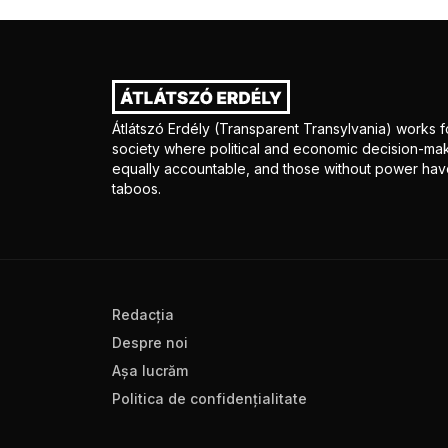
Átlátszó Erdély (Transparent Transylvania) works fo
society where political and economic decision-mak
equally accountable, and those without power have
taboos.
Redacţia
Despre noi
Aşa lucrăm
Politica de confidenţialitate