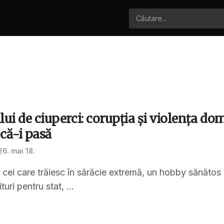
lui de ciuperci: corupția și violența do
 că-i pasă
6. mai 18.
u cei care trăiesc în sărăcie extremă, un hobby sănăto
turi pentru stat, ...