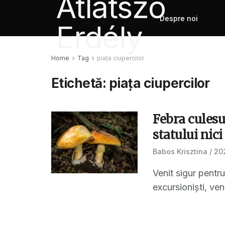
Despre noi
Home
Tag
piața ciupercilor
Etichetă:
piața ciupercilor
Febra culesu
statului nici
Babos Krisztina
202
Venit sigur pentr
excursioniști, veni