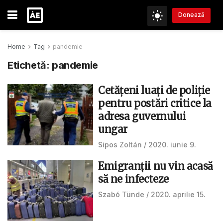
Donează
Home
Tag
pandemie
Etichetă:
pandemie
Cetăţeni luaţi de poliţie
pentru postări critice la
adresa guvernului
ungar
Sipos Zoltán
2020. iunie 9.
Emigranții nu vin acasă
să ne infecteze
Szabó Tünde
2020. aprilie 15.