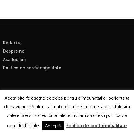
Redacţia
Despre noi
Aşa lucrăm
Politica de confidenţialitate
Acest site foloseşte cookies pentru a imbunatati experienta ta
de navigare. Pentru mai multe detalii referitoare la cum folosim
CC BY-NC-SA 4.0
datele tale si la drepturile tale te invitam sa citesti politica de
confidentialitate
Politica de confidentialitate
Acceptă