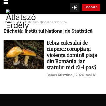
Donează
Home
Tag
Institutul Național de Statistică
Etichetă:
Institutul Național de Statistică
Febra culesului de
ciuperci: corupția și
violența domină piața
din România, iar
statului nici că-i pasă
Babos Krisztina
2026. mai 18.