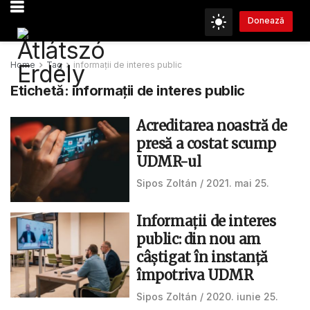
Donează
Home
Tag
informaţii de interes public
Etichetă:
informaţii de interes public
Acreditarea noastră de
presă a costat scump
UDMR-ul
Sipos Zoltán
2021. mai 25.
Informaţii de interes
public: din nou am
câștigat în instanţă
împotriva UDMR
Sipos Zoltán
2020. iunie 25.