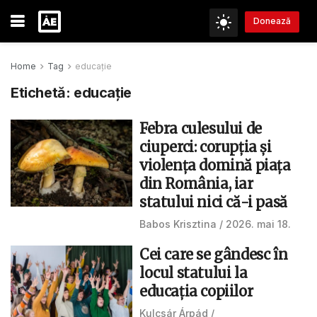
Donează
Home
Tag
educație
Etichetă:
educație
Febra culesului de
ciuperci: corupția și
violența domină piața
din România, iar
statului nici că-i pasă
Babos Krisztina
2026. mai 18.
Cei care se gândesc în
locul statului la
educația copiilor
Kulcsár Árpád