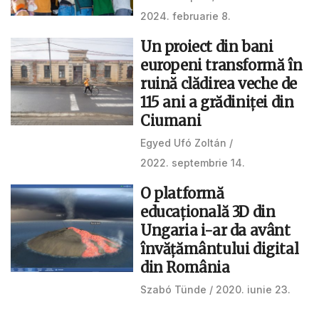
2024. februarie 8.
Un proiect din bani
europeni transformă în
ruină clădirea veche de
115 ani a grădiniței din
Ciumani
Egyed Ufó Zoltán
2022. septembrie 14.
O platformă
educațională 3D din
Ungaria i-ar da avânt
învățământului digital
din România
Szabó Tünde
2020. iunie 23.