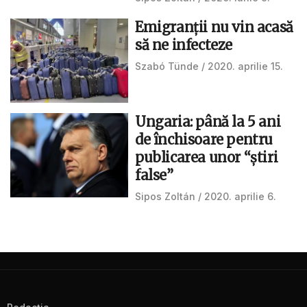
Emigranții nu vin acasă
să ne infecteze
Szabó Tünde
2020. aprilie 15.
Ungaria: până la 5 ani
de închisoare pentru
publicarea unor “ştiri
false”
Sipos Zoltán
2020. aprilie 6.