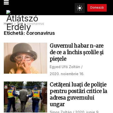
Donează
Home
Tag
coronavirus
Etichetă:
coronavirus
Guvernul habar n-are
de ce a închis școlile și
piețele
Egyed Ufó Zoltán
2020. noiembrie 16.
Cetăţeni luaţi de poliţie
pentru postări critice la
adresa guvernului
ungar
Sipos Zoltán
2020. iunie 9.