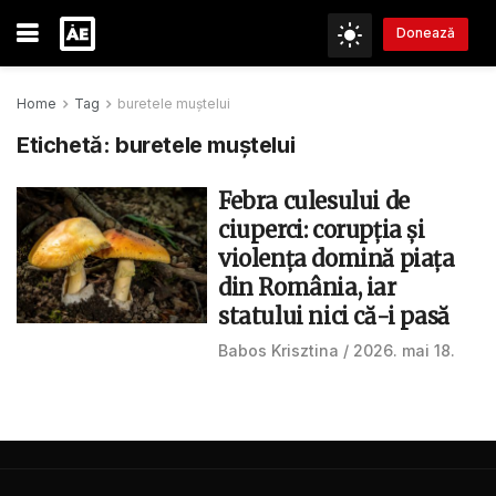
Donează
Home
Tag
buretele muștelui
Etichetă:
buretele muștelui
Febra culesului de
ciuperci: corupția și
violența domină piața
din România, iar
statului nici că-i pasă
Babos Krisztina
2026. mai 18.