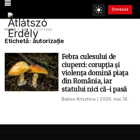
Donează
Home
Tag
autorizație
Etichetă:
autorizație
Febra culesului de
ciuperci: corupția și
violența domină piața
din România, iar
statului nici că-i pasă
Babos Krisztina
2026. mai 18.