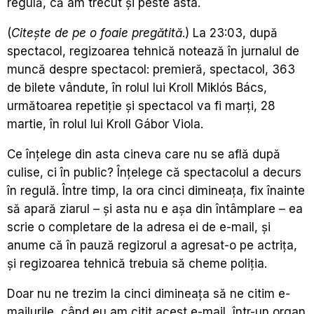
regulă, că am trecut și peste asta.
(
Citește de pe o foaie pregătită
.) La 23:03, după
spectacol, regizoarea tehnică notează în jurnalul de
muncă despre spectacol: premieră, spectacol, 363
de bilete vândute, în rolul lui Kroll Mikl
ós Bács,
următoarea repetiție și spectacol va fi marți, 28
martie, în rolul lui Kroll Gábor Viola.
Ce înțelege din asta cineva care nu se află după
culise, ci în public? Înțelege că spectacolul a decurs
în regulă. Între timp, la ora cinci dimineața, fix înainte
să apară ziarul – și asta nu e așa din întâmplare – ea
scrie o completare de la adresa ei de e-mail, și
anume că în pauză regizorul a agresat-o pe actrița,
și regizoarea tehnică trebuia să cheme poliția.
Doar nu ne trezim la cinci dimineața să ne citim e-
mailurile, când eu am citit acest e-mail, într-un organ