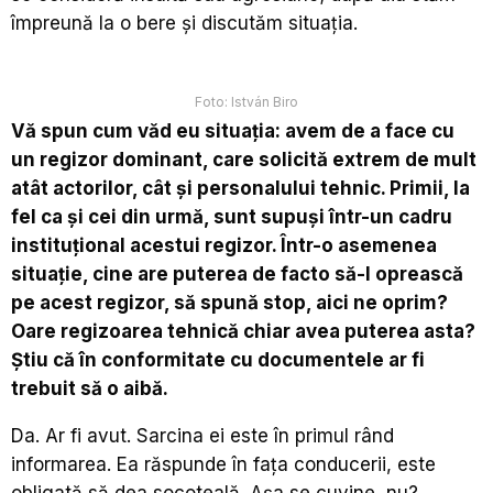
împreună la o bere și discutăm situația.
Foto: István Biro
Vă spun cum văd eu situația: avem de a face cu
un regizor dominant, care solicită extrem de mult
atât actorilor, cât și personalului tehnic. Primii, la
fel ca și cei din urmă, sunt supuși într-un cadru
instituțional acestui regizor. Într-o asemenea
situație, cine are puterea de facto să-l oprească
pe acest regizor, să spună stop, aici ne oprim?
Oare regizoarea tehnică chiar avea puterea asta?
Știu că în conformitate cu documentele ar fi
trebuit să o aibă.
Da. Ar fi avut. Sarcina ei este în primul rând
informarea. Ea răspunde în fața conducerii, este
obligată să dea socoteală. Așa se cuvine, nu?