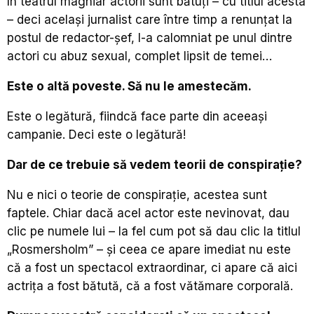
în teatrul maghiar actorii sunt bătuți – cu titlul acesta
– deci același jurnalist care între timp a renunțat la
postul de redactor-șef, l-a calomniat pe unul dintre
actori cu abuz sexual, complet lipsit de temei…
Este o altă poveste. Să nu le amestecăm.
Este o legătură, fiindcă face parte din aceeași
campanie. Deci este o legătură!
Dar de ce trebuie să vedem teorii de conspirație?
Nu e nici o teorie de conspirație, acestea sunt
faptele. Chiar dacă acel actor este nevinovat, dau
clic pe numele lui – la fel cum pot să dau clic la titlul
„Rosmersholm” – și ceea ce apare imediat nu este
că a fost un spectacol extraordinar, ci apare că aici
actrița a fost bătută, că a fost vătămare corporală.