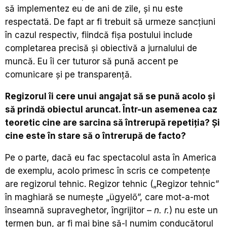
să implementez eu de ani de zile, și nu este
respectată. De fapt ar fi trebuit să urmeze sancțiuni
în cazul respectiv, fiindcă fișa postului include
completarea precisă și obiectivă a jurnalului de
muncă. Eu îi cer tuturor să pună accent pe
comunicare și pe transparență.
Regizorul îi cere unui angajat să se pună acolo și
să prindă obiectul aruncat. Într-un asemenea caz
teoretic cine are sarcina să întrerupă repetiția? Și
cine este în stare să o întrerupă de facto?
Pe o parte, dacă eu fac spectacolul asta în America
de exemplu, acolo primesc în scris ce competențe
are regizorul tehnic. Regizor tehnic („Regizor tehnic”
în maghiară se numeşte „ügyelő”, care mot-a-mot
înseamnă supraveghetor, îngrijitor –
n. r.
) nu este un
termen bun, ar fi mai bine să-l numim conducătorul