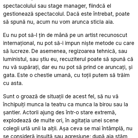
spectacolului sau stage manager, fiindcă el
gestionează spectacolul. Dacă este întrebat, poate
să spună nu, acum nu vom arunca sticla aia.
Eu nu pot să-l țin de mână pe un artist recunoscut
internațional, nu pot să-i impun niște metode cu care
să lucreze. De asemenea, regizoarea tehnică, sau
luministul, sau știu eu, recuziterul poate să spună că
nu vă supărați, dar eu nu pot să prind ce aruncați, și
gata. Este o chestie umană, cu toții putem să trăim
cu asta.
Sunt o groază de situații de acest fel, să nu vă
închipuiți munca la teatru ca munca la birou sau la
șantier. Actorii ajung des într-o stare extremă,
explodează de multe ori, în agitația unei scene
colegii urlă unii la alții. Așa ceva se mai întâmplă, nu
se consideră insultă sau agresiune; după aia stăm