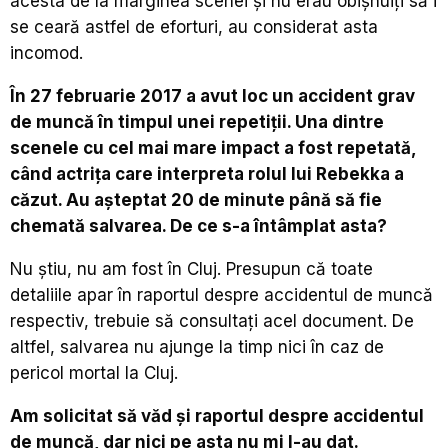
acesta de la marginea scenei și nu erau obișnuiți să i
se ceară astfel de eforturi, au considerat asta
incomod.
În 27 februarie 2017 a avut loc un accident grav
de muncă în timpul unei repetiții. Una dintre
scenele cu cel mai mare impact a fost repetată,
când actrița care interpreta rolul lui Rebekka a
căzut.
Au aşteptat
20 de minute până să fie
chemată salvarea. De ce s-a întâmplat asta?
Nu știu, nu am fost în Cluj. Presupun că toate
detaliile apar în raportul despre accidentul de muncă
respectiv, trebuie să consultați acel document. De
altfel, salvarea nu ajunge la timp nici în caz de
pericol mortal la Cluj.
Am solicitat să văd și raportul despre accidentul
de muncă, dar nici pe asta nu mi l-au dat.