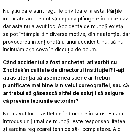
Nu știu care sunt regulile privitoare la asta. Părțile
implicate au dreptul să depună plângere în orice caz,
dar asta nu a avut loc. Accidente de muncă există,
se pot întâmpla din diverse motive, din neatenție, dar
provocarea intenționată a unui accident, nu, să nu
insinuăm așa ceva în discuția de acum.
C
ând accidentul a fost anchetat, ați vorbit cu
Zholdak în calitate de directorul instituției? I-ați
atras atenția că asemenea scene ar trebui
planificate mai bine la nivelul coreografiei, sau că
ar trebui să găsească altfel de soluții să asigure
că previne leziunile actorilor?
Nu a avut loc o astfel de îndrumare în scris. Eu am
introdus un jurnal de muncă, este responsabilitatea
și sarcina regizoarei tehnice să-l completeze. Aici