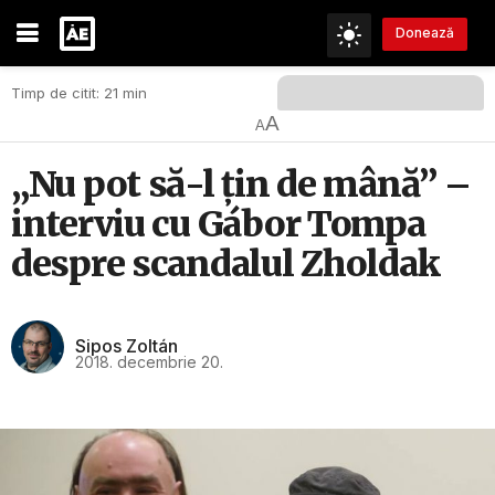
Donează
Timp de citit: 21 min
A
A
„Nu pot să-l țin de mână” –
interviu cu Gábor Tompa
despre scandalul Zholdak
Sipos Zoltán
2018. decembrie 20.