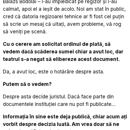
Balázs Bodola
i
–
l-au împiedicat pe regizor și l-au
calmat, apoi el a ieșit de acolo. Noi am stat în public,
cred că datoria regizoarei tehnice ar fi fost cel puțin
să scrie un mesaj că uitați, avem probleme, vă rog
să veniți pe scenă.
Cu o cerere am solicitat ordinul de plată, să
vedem dacă scăderea sumei chiar a avut loc, dar
teatrul s-a negat să elibereze acest document.
Da, a avut loc, este o hot
ărâre
despre asta.
Putem să o vedem?
Despre asta decide juristul. Dacă face parte din
documentele instituției care nu pot fi publicate…
Informația în sine este deja publică, chiar acum ați
vorbit despre decizia luată. Am vrea doar să ne