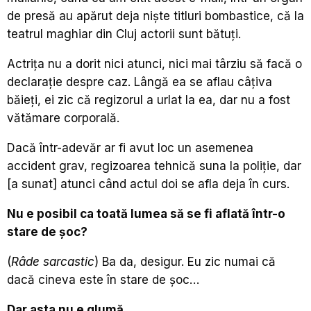
de presă au apărut deja niște titluri bombastice, că la
teatrul maghiar din Cluj actorii sunt bătuți.
Actrița nu a dorit nici atunci, nici mai târziu să facă o
declarație despre caz. Lângă ea se aflau câțiva
băieți, ei zic că regizorul a urlat la ea, dar nu a fost
vătămare corporală.
Dacă într-adevăr ar fi avut loc un asemenea
accident grav, regizoarea tehnică suna la poliție, dar
[a sunat] atunci când actul doi se afla deja în curs.
Nu e posibil ca toată lumea să se fi aflată într-o
stare de șoc?
(
Râde sarcastic
) Ba da, desigur. Eu zic numai că
dacă cineva este în stare de șoc…
Dar asta nu e glumă.