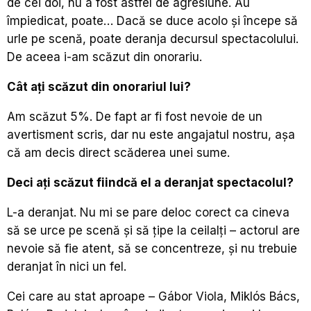
de cei doi, nu a fost astfel de agresiune. Au
împiedicat, poate… Dacă se duce acolo și începe să
urle pe scenă, poate deranja decursul spectacolului.
De aceea i-am scăzut din onorariu.
Cât ați scăzut din onorariul lui?
Am scăzut 5%. De fapt ar fi fost nevoie de un
avertisment scris, dar nu este angajatul nostru, așa
că am decis direct scăderea unei sume.
Deci ați scăzut fiindcă el a deranjat spectacolul?
L-a deranjat. Nu mi se pare deloc corect ca cineva
să se urce pe scenă și să țipe la ceilalți – actorul are
nevoie să fie atent, să se concentreze, și nu trebuie
deranjat în nici un fel.
Cei care au stat aproape –
Gábor Viola, Miklós Bács,