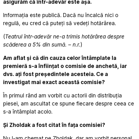
asigurăm că într-adevăr este așa.
Informația este publică. Dacă nu încalcă nici o
regulă, eu cred că puteți să vedeți hotărârea.
(
Teatrul într-adevăr
ne-a trimis
hotărârea despre
scăderea a 5% din sumă. – n.r.
)
Am aflat și că din cauza celor întâmplate la
premieră s-a înființat o comisie de anchetă, iar
dvs.
ați fost președintele acesteia. Ce a
investigat mai exact această comisie?
În primul rând am vorbit cu actorii din distribuția
piesei, am ascultat ce spune fiecare despre ceea ce
s-a întâmplat acolo.
Și Zholdak a fost citat în fața comisiei?
Nu l-am chemat pe Zholdak, dar am vorbit personal