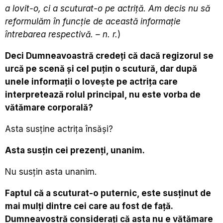
a lovit-o, ci a
scuturat
-o pe actriță. Am decis
nu
să
reformulăm în funcție de această informație
întrebarea respectivă. – n. r.
)
Deci Dumneavoastră credeți că dacă regizorul se
urcă pe scenă și
cel puţin
o
scutură,
dar după
unele informaţii o loveşte
pe actrița care
interpretează rolul principal, nu este vorba de
vătămare corporală?
Asta susține actrița însăși?
Asta susțin cei prezenți, unanim.
Nu susțin asta unanim.
Faptul că a
scuturat
-o puternic, este susținut de
mai mulți dintre cei care au fost de față.
Dumneavostră considerați că asta nu e vătămare