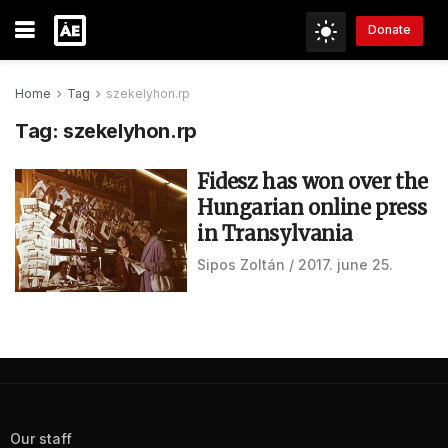
Donate
Home
Tag
szekelyhon.rp
Tag:
szekelyhon.rp
Fidesz has won over the
Hungarian online press
in Transylvania
Sipos Zoltán
2017. june 25.
Our staff