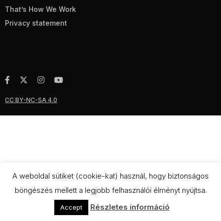
That’s How We Work
Privacy statement
CC BY-NC-SA 4.0
A weboldal sütiket (cookie-kat) használ, hogy biztonságos
böngészés mellett a legjobb felhasználói élményt nyújtsa.
Részletes információ
Accept